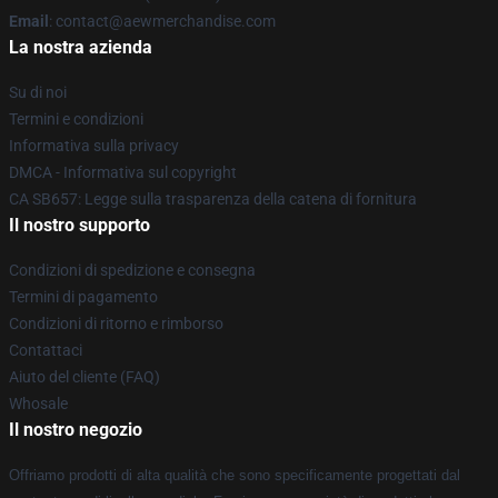
Email
:
contact@aewmerchandise.com
La nostra azienda
Su di noi
Termini e condizioni
Informativa sulla privacy
DMCA - Informativa sul copyright
CA SB657: Legge sulla trasparenza della catena di fornitura
Il nostro supporto
Condizioni di spedizione e consegna
Termini di pagamento
Condizioni di ritorno e rimborso
Contattaci
Aiuto del cliente (FAQ)
Whosale
Il nostro negozio
Offriamo prodotti di alta qualità che sono specificamente progettati dal