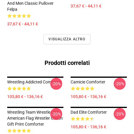
And Men Classic Pullover
37,67 € - 44,11 €
Felpa
37,67 € - 44,11 €
VISUALIZZA ALTRO
Prodotti correlati
Wrestling Addicted Comforter
Camicie Comforter
-20%
-20%
105,80 € - 136,16 €
105,80 € - 136,16 €
Wrestling Team Wrestle USA
Dad Elite Comforter
-20%
-20%
American Flag Wrestler Coach
Gift Print Comforter
105,80 € - 136,16 €