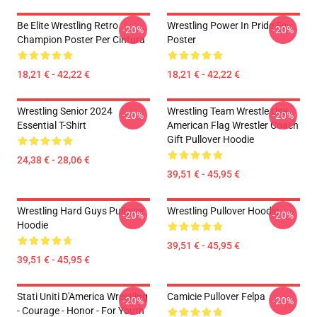
Be Elite Wrestling Retro
Wrestling Power In Pride Fc
-20%
-20%
Champion Poster Per Cintura
Poster
18,21 € - 42,22 €
18,21 € - 42,22 €
Wrestling Senior 2024
Wrestling Team Wrestle Usa
-20%
-20%
Essential T-Shirt
American Flag Wrestler Coach
Gift Pullover Hoodie
24,38 € - 28,06 €
39,51 € - 45,95 €
Wrestling Hard Guys Pullover
Wrestling Pullover Hoodie
-20%
-20%
Hoodie
39,51 € - 45,95 €
39,51 € - 45,95 €
Stati Uniti D'America Wrestling
Camicie Pullover Felpa
-20%
-20%
- Courage - Honor - For Youth