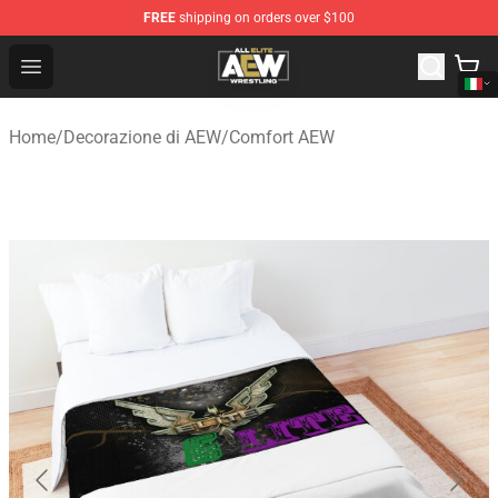
FREE
shipping on orders over $100
Aew Shop ⚡️ Official Aew Merchandise Store
Open menu
Home
/
Decorazione di AEW
/
Comfort AEW