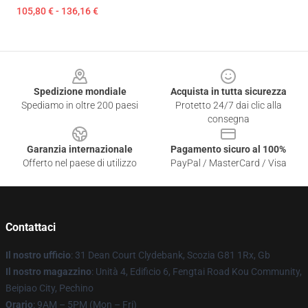
105,80 € - 136,16 €
Footer
Spedizione mondiale
Acquista in tutta sicurezza
Spediamo in oltre 200 paesi
Protetto 24/7 dai clic alla
consegna
Garanzia internazionale
Pagamento sicuro al 100%
Offerto nel paese di utilizzo
PayPal / MasterCard / Visa
Contattaci
Il nostro ufficio
: 31 Dean Court Clydebank, Scozia G81 1Rx, Gb
Il nostro magazzino
: Unità 4, Edificio 6, Fengtai Road Kou Community,
Beipiao City, Pechino
Orario
: 9AM – 5PM (Mon – Fri)