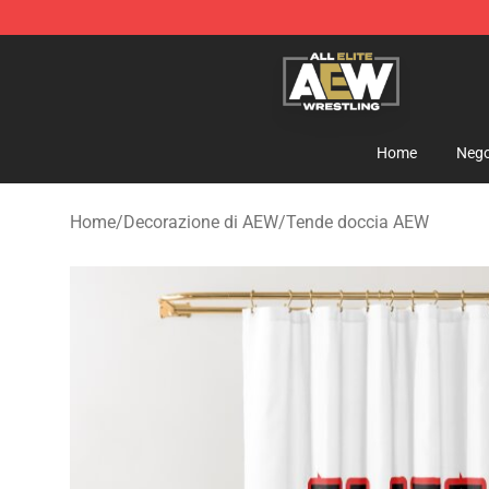
Aew Shop ⚡️ Official Aew Merchandise Store
Home
Nego
Home
/
Decorazione di AEW
/
Tende doccia AEW