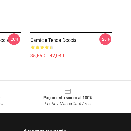
-20%
-20%
occia
Camicie Tenda Doccia
35,65 € - 42,04 €
e
Pagamento sicuro al 100%
zo
PayPal / MasterCard / Visa