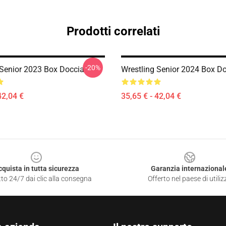
Prodotti correlati
-20%
 Senior 2023 Box Doccia
Wrestling Senior 2024 Box D
42,04 €
35,65 € - 42,04 €
cquista in tutta sicurezza
Garanzia internazional
to 24/7 dai clic alla consegna
Offerto nel paese di utiliz