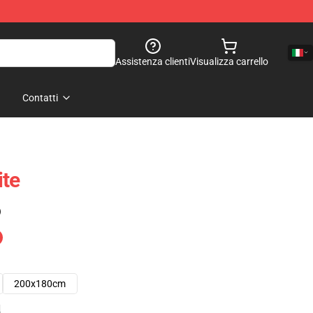
Assistenza clienti
Visualizza carrello
Contatti
ite
)
200x180cm
e