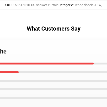
SKU
:
163616010-US-shower-curtain
Categorie
:
Tende doccia AEW
,
What Customers Say
ite