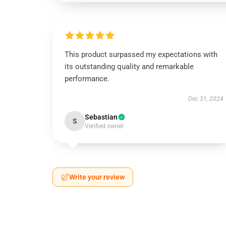
This product surpassed my expectations with
its outstanding quality and remarkable
performance.
Dec 31, 2024
Sebastian
S
Verified owner
Write your review