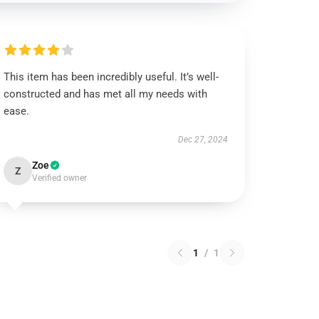
This item has been incredibly useful. It’s well-
constructed and has met all my needs with
ease.
Dec 27, 2024
Zoe
Z
Verified owner
1
/
1