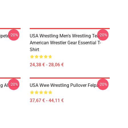
-20%
-20%
ipetere
USA Wrestling Men's Wrestling Team
American Wrestler Gear Essential T-
Shirt
24,38 € - 28,06 €
-20%
-20%
 All Elite
USA Wwe Wrestling Pullover Felpa
37,67 € - 44,11 €