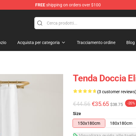
FREE
shipping on orders over $100
zio
Acquista per categoria
Tracciamento ordine
Blog
Tenda Doccia El
(3 customer reviews
€44.56
€35.65
-20%
$38.75
Size
150x180cm
180x180cm
Visualizza guida alle tagli