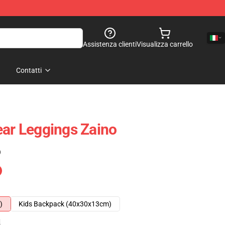
Assistenza clienti
Visualizza carrello
Contatti
ear Leggings Zaino
)
)
Kids Backpack (40x30x13cm)
e