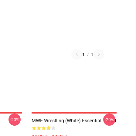
1
/
1
-20%
-20%
MWE Wrestling (White) Essential T-Shirt