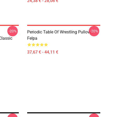
24,38 € - 28,06 €
-20%
-20%
Periodic Table Of Wrestling Pullover
Classic
Felpa
37,67 € - 44,11 €