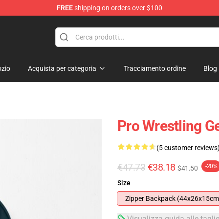
FREE
shipping on orders over $100
zio
Acquista per categoria
Tracciamento ordine
Blog
Pro Wrestling G
(5 customer reviews
€47.73
€38.18
-20%
$41.50
Size
Zipper Backpack (44x26x15cm
Visualizza guida alle tagli