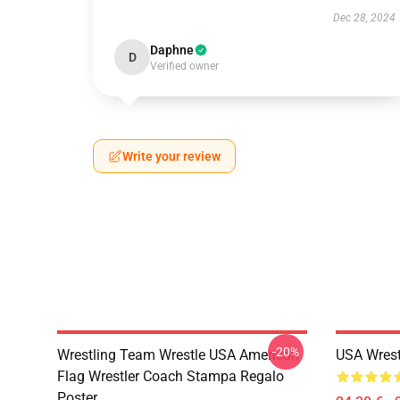
Dec 28, 2024
Daphne
D
Verified owner
Write your review
-20%
Wrestling Team Wrestle USA American
USA Wrestl
Flag Wrestler Coach Stampa Regalo
Poster