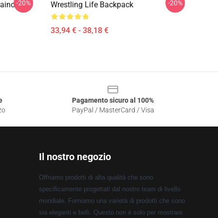
-20%
-20%
Zaino
Wrestling Life Backpack
33,94 € - 38,18 €
e
Pagamento sicuro al 100%
zo
PayPal / MasterCard / Visa
Il nostro negozio
Offriamo prodotti di alta qualità che sono
specificamente progettati dal nostro team di livello
mondiale. Forniamo una varietà di prodotti che sono
sia eleganti e belli. Questo non è solo per mostrare