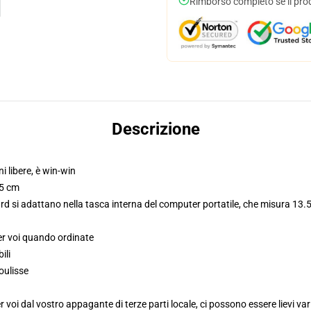
Rimborso completo se il pro
Descrizione
ni libere, è win-win
,5 cm
d si adattano nella tasca interna del computer portatile, che misura 13.5
er voi quando ordinate
ili
oulisse
voi dal vostro appagante di terze parti locale, ci possono essere lievi var