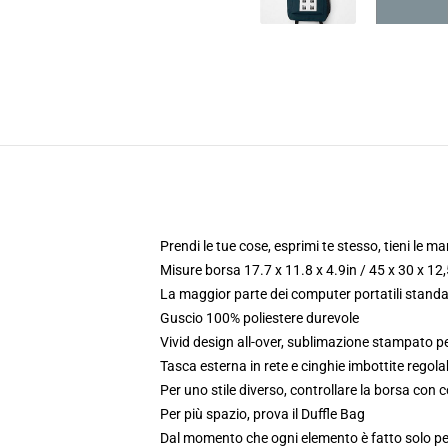
Prendi le tue cose, esprimi te stesso, tieni le ma
Misure borsa 17.7 x 11.8 x 4.9in / 45 x 30 x 12
La maggior parte dei computer portatili standar
Guscio 100% poliestere durevole
Vivid design all-over, sublimazione stampato p
Tasca esterna in rete e cinghie imbottite regolab
Per uno stile diverso, controllare la borsa con c
Per più spazio, prova il Duffle Bag
Dal momento che ogni elemento è fatto solo per 