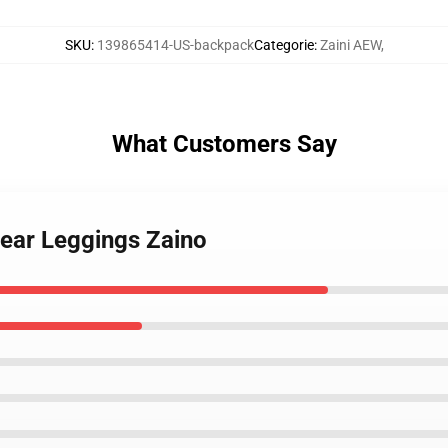
SKU
:
139865414-US-backpack
Categorie
:
Zaini AEW
,
What Customers Say
Gear Leggings Zaino