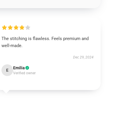
The stitching is flawless. Feels premium and
well-made.
Dec 29, 2024
Emilia
E
Verified owner