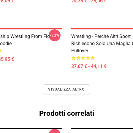
28,06 €
24,38 € - 28,06 €
-20%
hip Wrestling From Florida
Wrestling - Perché Altri Sport
Hoodie
Richiedono Solo Una Maglia 
Pullover
45,95 €
37,67 € - 44,11 €
VISUALIZZA ALTRO
Prodotti correlati