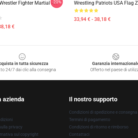
-20%
Wrestler Fighter Martial Art
Wrestling Patriots USA Flag 
33,94 € - 38,18 €
38,18 €
cquista in tutta sicurezza
Garanzia internazional
to 24/7 dai clic alla consegna
Offerto nel paese di utiliz
a azienda
Il nostro supporto
Condizioni di spedizione e consegna
dizioni
Termini di pagamento
ulla privacy
Condizioni di ritorno e rimborso
mativa sul copyright
Contattaci