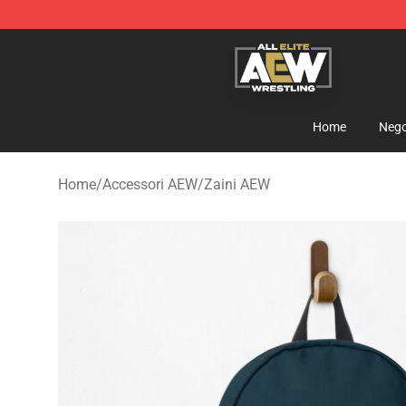
Aew Shop ⚡️ Official Aew Merchandise Store
Home
Nego
Home
/
Accessori AEW
/
Zaini AEW