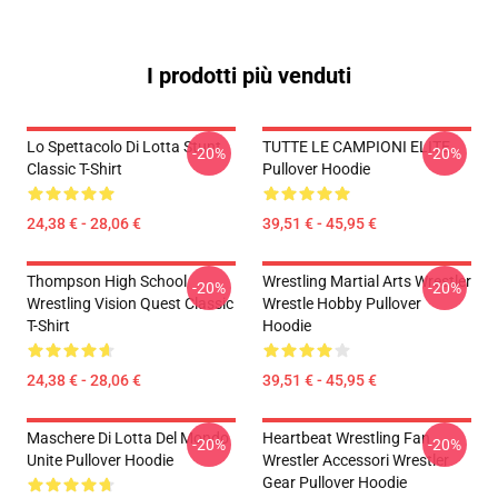
I prodotti più venduti
Lo Spettacolo Di Lotta Stunt
TUTTE LE CAMPIONI ELITE
-20%
-20%
Classic T-Shirt
Pullover Hoodie
24,38 € - 28,06 €
39,51 € - 45,95 €
Thompson High School
Wrestling Martial Arts Wrestler
-20%
-20%
Wrestling Vision Quest Classic
Wrestle Hobby Pullover
T-Shirt
Hoodie
24,38 € - 28,06 €
39,51 € - 45,95 €
Maschere Di Lotta Del Mondo
Heartbeat Wrestling Fan
-20%
-20%
Unite Pullover Hoodie
Wrestler Accessori Wrestler
Gear Pullover Hoodie