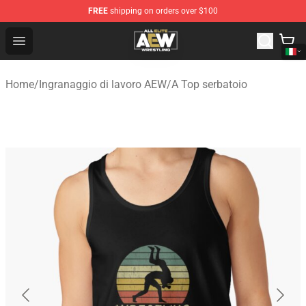
FREE
shipping on orders over $100
Aew Shop ⚡️ Official Aew Merchandise Store
Open menu
Home
/
Ingranaggio di lavoro AEW
/
A Top serbatoio