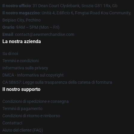
Il nostro ufficio
: 31 Dean Court Clydebank, Scozia G81 1Rx, Gb
Il nostro magazzino
: Unità 4, Edificio 6, Fengtai Road Kou Community,
Beipiao City, Pechino
Orario
: 9AM – 5PM (Mon – Fri)
Email
:
contact@aewmerchandise.com
La nostra azienda
Su di noi
Termini e condizioni
Informativa sulla privacy
DMCA - Informativa sul copyright
CA SB657: Legge sulla trasparenza della catena di fornitura
Il nostro supporto
Condizioni di spedizione e consegna
Termini di pagamento
Condizioni di ritorno e rimborso
Contattaci
Aiuto del cliente (FAQ)