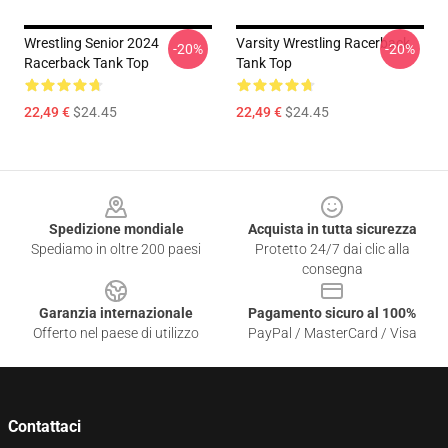
Wrestling Senior 2024
Varsity Wrestling Racerback
-20%
-20%
Racerback Tank Top
Tank Top
22,49 €
$24.45
22,49 €
$24.45
Footer
Spedizione mondiale
Acquista in tutta sicurezza
Spediamo in oltre 200 paesi
Protetto 24/7 dai clic alla
consegna
Garanzia internazionale
Pagamento sicuro al 100%
Offerto nel paese di utilizzo
PayPal / MasterCard / Visa
Contattaci