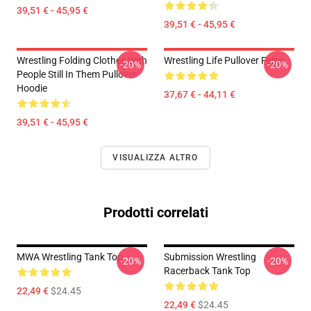
39,51 € - 45,95 €
39,51 € - 45,95 €
Wrestling Folding Clothes With
Wrestling Life Pullover Felpa
-20%
-20%
People Still In Them Pullover
Hoodie
37,67 € - 44,11 €
39,51 € - 45,95 €
VISUALIZZA ALTRO
Prodotti correlati
MWA Wrestling Tank Top
Submission Wrestling
-20%
-20%
Racerback Tank Top
22,49 €
$24.45
22,49 €
$24.45