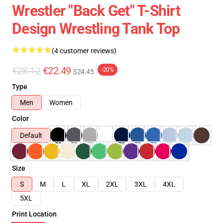
Wrestler "Back Get" T-Shirt
Design Wrestling Tank Top
(4 customer reviews)
€28.12
€22.49
-20%
$24.45
Type
Men
Women
Color
Default
Size
S
M
L
XL
2XL
3XL
4XL
5XL
Print Location