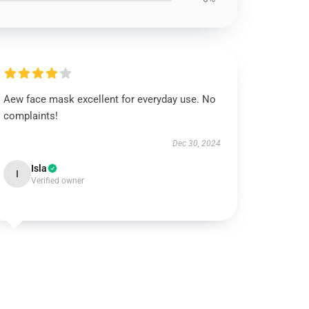
Aew face mask excellent for everyday use. No
complaints!
Dec 30, 2024
Isla
I
Verified owner