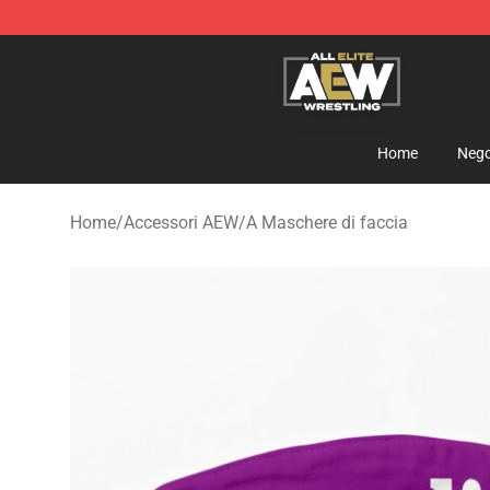
Aew Shop ⚡️ Official Aew Merchandise Store
Home
Nego
Home
/
Accessori AEW
/
A Maschere di faccia