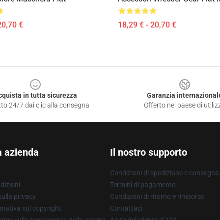
20,70 €
18,29 € - 20,70 €
cquista in tutta sicurezza
Garanzia internazional
to 24/7 dai clic alla consegna
Offerto nel paese di utiliz
a azienda
Il nostro supporto
Condizioni di spedizione e consegna
dizioni
Termini di pagamento
ulla privacy
Condizioni di ritorno e rimborso
mativa sul copyright
Contattaci