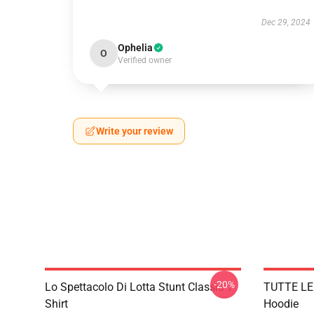
Dec 29, 2024
Ophelia
O
Verified owner
Write your review
-20%
Lo Spettacolo Di Lotta Stunt Classic T-
TUTTE LE 
Shirt
Hoodie