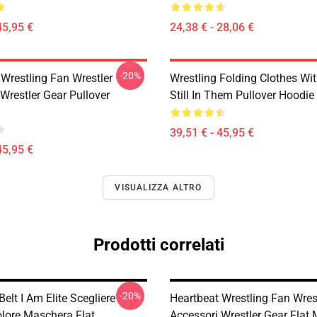
45,95 €
24,38 € - 28,06 €
-20%
 Wrestling Fan Wrestler
Wrestling Folding Clothes Wi
Wrestler Gear Pullover
Still In Them Pullover Hoodie
39,51 € - 45,95 €
45,95 €
VISUALIZZA ALTRO
Prodotti correlati
-20%
Belt I Am Elite Scegliere
Heartbeat Wrestling Fan Wres
lore Maschera Flat
Accessori Wrestler Gear Flat