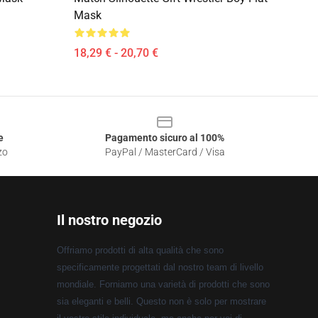
Mask
18,29 € - 20,70 €
e
Pagamento sicuro al 100%
zo
PayPal / MasterCard / Visa
Il nostro negozio
Offriamo prodotti di alta qualità che sono
specificamente progettati dal nostro team di livello
mondiale. Forniamo una varietà di prodotti che sono
sia eleganti e belli. Questo non è solo per mostrare