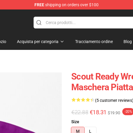
FREE
shipping on orders over $100
zio
Acquista per categoria
Tracciamento ordine
Blog
Scout Ready Wre
Maschera Piatta
(5 customer reviews
€22.88
€18.31
-20%
$19.90
Size
M
L