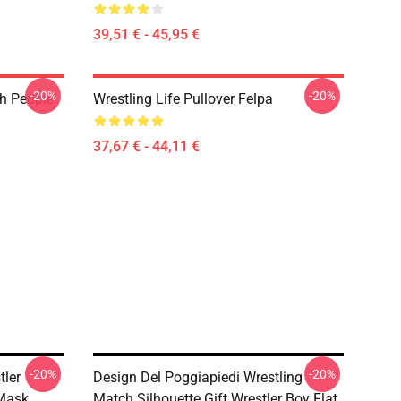
39,51 € - 45,95 €
-20%
-20%
th People
Wrestling Life Pullover Felpa
37,67 € - 44,11 €
-20%
-20%
tler
Design Del Poggiapiedi Wrestling
 Mask
Match Silhouette Gift Wrestler Boy Flat