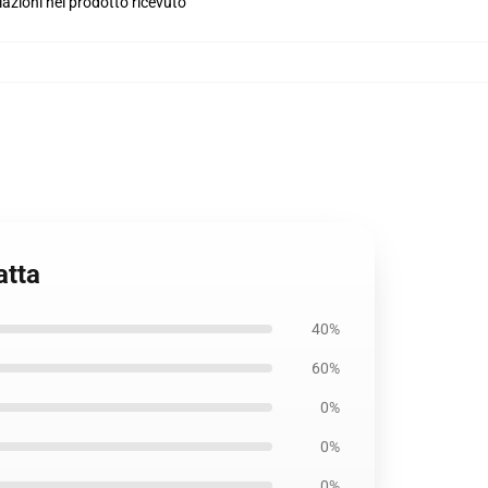
iazioni nel prodotto ricevuto
atta
40%
60%
0%
0%
0%