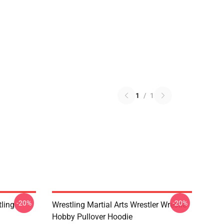
1
/
1
-20%
-20%
ling
Wrestling Martial Arts Wrestler Wrestle
Hobby Pullover Hoodie