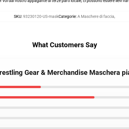
voi dal vostro appagante di terze parti locale, ci possono essere lievi var
SKU
:
93230120-US-mask
Categorie
:
A Maschere di faccia
,
What Customers Say
restling Gear & Merchandise Maschera pi