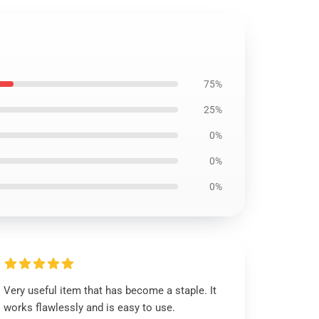
75%
25%
0%
0%
0%
Very useful item that has become a staple. It
works flawlessly and is easy to use.