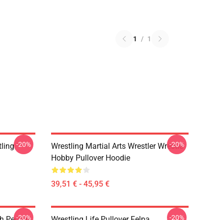
1
/
1
-20%
-20%
ling
Wrestling Martial Arts Wrestler Wrestle
Hobby Pullover Hoodie
39,51 € - 45,95 €
-20%
-20%
th People
Wrestling Life Pullover Felpa