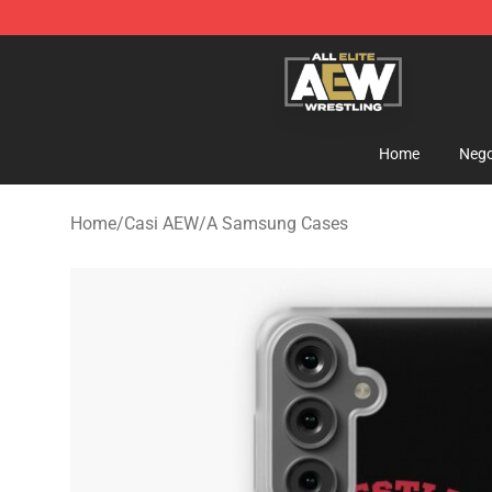
Aew Shop ⚡️ Official Aew Merchandise Store
Home
Nego
Home
/
Casi AEW
/
A Samsung Cases