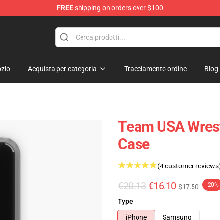
FREE
shipping on orders over $100
zio
Acquista per categoria
Tracciamento ordine
Blog
Team USA Wrest
Case
(4 customer reviews
€20.13
€16.10
-20%
$17.50
Type
iPhone
Samsung