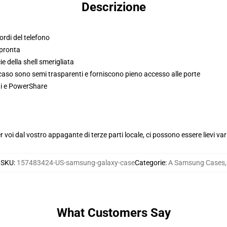
Descrizione
ordi del telefono
mpronta
e della shell smerigliata
l caso sono semi trasparenti e forniscono pieno accesso alle porte
Qi e PowerShare
voi dal vostro appagante di terze parti locale, ci possono essere lievi var
SKU
:
157483424-US-samsung-galaxy-case
Categorie
:
A Samsung Cases
,
What Customers Say