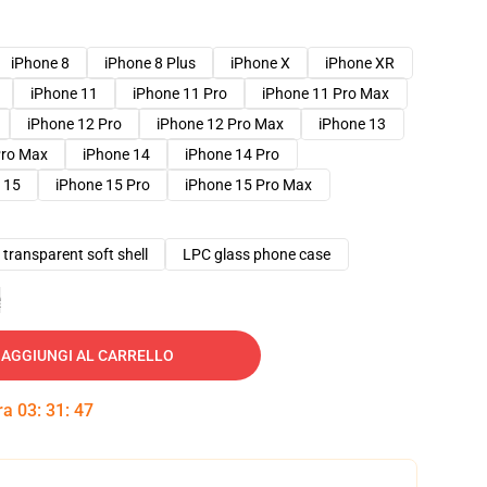
iPhone 8
iPhone 8 Plus
iPhone X
iPhone XR
iPhone 11
iPhone 11 Pro
iPhone 11 Pro Max
iPhone 12 Pro
iPhone 12 Pro Max
iPhone 13
Pro Max
iPhone 14
iPhone 14 Pro
 15
iPhone 15 Pro
iPhone 15 Pro Max
transparent soft shell
LPC glass phone case
e
AGGIUNGI AL CARRELLO
tra
03
:
31
:
46