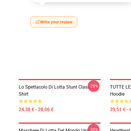
Write your review
-20%
Lo Spettacolo Di Lotta Stunt Classic T-
TUTTE LE 
Shirt
Hoodie
24,38 € - 28,06 €
39,51 € - 
-20%
Maschere Di Lotta Del Mondo Unite
Heartbeat