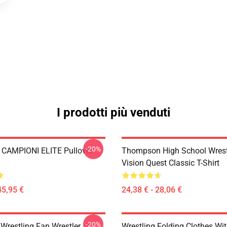
I prodotti più venduti
-20%
CAMPIONI ELITE Pullover
Thompson High School Wrest
Vision Quest Classic T-Shirt
45,95 €
24,38 € - 28,06 €
-20%
 Wrestling Fan Wrestler
Wrestling Folding Clothes Wi