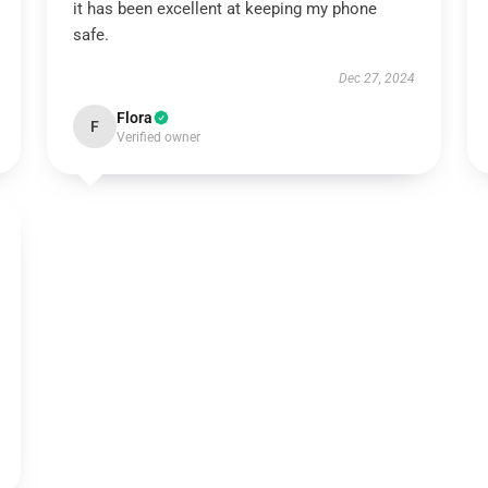
it has been excellent at keeping my phone
safe.
Dec 27, 2024
Flora
F
Verified owner