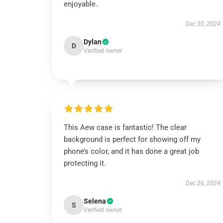
enjoyable.
Dec 30, 2024
Dylan
D
Verified owner
This Aew case is fantastic! The clear
background is perfect for showing off my
phone’s color, and it has done a great job
protecting it.
Dec 26, 2024
Selena
S
Verified owner