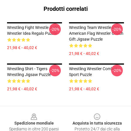
Prodotti correlati
Wrestling Fight Wrestle Judo
Wrestling Team Wrestle Usa
-20%
-20%
Wrestler Idea Regalo Puzzle
American Flag Wrestler Coach
Gift Jigsaw Puzzle
21,98 € - 40,02 €
21,98 € - 40,02 €
Wrestling Shirt - Tigers
Wrestling Wrestler Combat
-20%
-20%
Wrestling Jigsaw Puzzle
Sport Puzzle
21,98 € - 40,02 €
21,98 € - 40,02 €
Footer
Spedizione mondiale
Acquista in tutta sicurezza
Spediamo in oltre 200 paesi
Protetto 24/7 dai clic alla