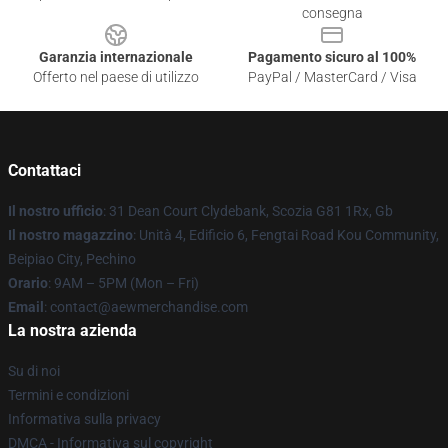
consegna
Garanzia internazionale
Pagamento sicuro al 100%
Offerto nel paese di utilizzo
PayPal / MasterCard / Visa
Contattaci
Il nostro ufficio
: 31 Dean Court Clydebank, Scozia G81 1Rx, Gb
Il nostro magazzino
: Unità 4, Edificio 6, Fengtai Road Kou Community,
Beipiao City, Pechino
Orario
: 9AM – 5PM (Mon – Fri)
Email
:
contact@aewmerchandise.com
La nostra azienda
Su di noi
Termini e condizioni
Informativa sulla privacy
DMCA - Informativa sul copyright