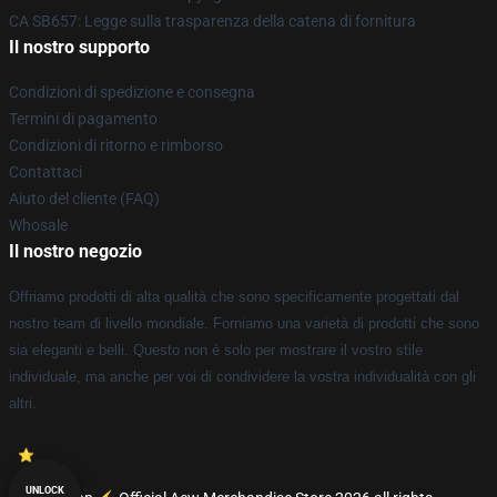
CA SB657: Legge sulla trasparenza della catena di fornitura
Il nostro supporto
Condizioni di spedizione e consegna
Termini di pagamento
Condizioni di ritorno e rimborso
Contattaci
Aiuto del cliente (FAQ)
Whosale
Il nostro negozio
Offriamo prodotti di alta qualità che sono specificamente progettati dal
nostro team di livello mondiale. Forniamo una varietà di prodotti che sono
sia eleganti e belli. Questo non è solo per mostrare il vostro stile
individuale, ma anche per voi di condividere la vostra individualità con gli
altri.
UNLOCK