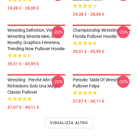
24,38 € - 28,06 €
24,38 € - 28,06 €
Wrestling Definition, Vintage
Championship Wrestling From
-20%
-20%
Wrestling Wrestle Men, Basic
Florida Pullover Hoodie
Novelty, Graphics Femmina,
Trending Now Pullover Hoodie
39,51 € - 45,95 €
39,51 € - 45,95 €
Wrestling - Perché Altri Sport
Periodic Table Of Wrestling
-20%
-20%
Richiedono Solo Una Maglia
Pullover Felpa
Classic Pullover
37,67 € - 44,11 €
37,67 € - 44,11 €
VISUALIZZA ALTRO