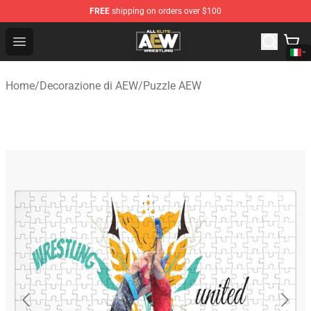
FREE
shipping on orders over $100
Aew Shop ⚡️ Official Aew Merchandise Store
Open menu
Home
/
Decorazione di AEW
/
Puzzle AEW