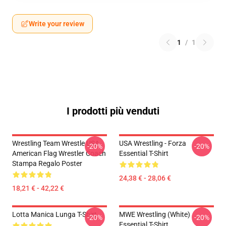
Write your review
1
/
1
I prodotti più venduti
Wrestling Team Wrestle USA
USA Wrestling - Forza
-20%
-20%
American Flag Wrestler Coach
Essential T-Shirt
Stampa Regalo Poster
24,38 € - 28,06 €
18,21 € - 42,22 €
Lotta Manica Lunga T-Shirt
MWE Wrestling (White)
-20%
-20%
Essential T-Shirt