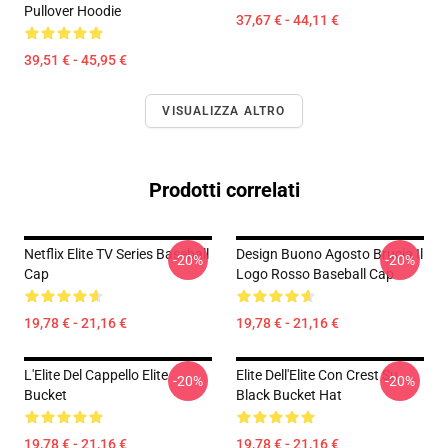
Pullover Hoodie
37,67 € - 44,11 €
39,51 € - 45,95 €
VISUALIZZA ALTRO
Prodotti correlati
Netflix Elite TV Series Baseball
Design Buono Agosto Brucia Il
-20%
-20%
Cap
Logo Rosso Baseball Cap
19,78 € - 21,16 €
19,78 € - 21,16 €
L'Elite Del Cappello Elite
Elite Dell'Elite Con Crest Su
-20%
-20%
Bucket
Black Bucket Hat
19,78 € - 21,16 €
19,78 € - 21,16 €