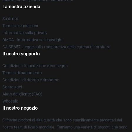
La nostra azienda
Su di noi
Termini e condizioni
Informativa sulla privacy
DMCA - Informativa sul copyright
CA SB657: Legge sulla trasparenza della catena di fornitura
Il nostro supporto
Condizioni di spedizione e consegna
Termini di pagamento
Condizioni di ritorno e rimborso
Contattaci
Aiuto del cliente (FAQ)
Whosale
Il nostro negozio
Offriamo prodotti di alta qualità che sono specificamente progettati dal
nostro team di livello mondiale. Forniamo una varietà di prodotti che sono