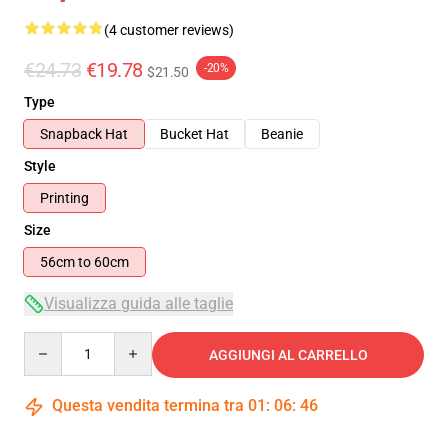
(4 customer reviews)
€24.73
€19.78
-20%
$21.50
Type
Snapback Hat
Bucket Hat
Beanie
Style
Printing
Size
56cm to 60cm
Visualizza guida alle taglie
Quantity
AGGIUNGI AL CARRELLO
Questa vendita termina tra
01
:
06
:
45