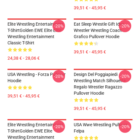
39,51 € - 45,95 €
Elite Wrestling Entertainment
Eat Sleep Wrestle Gift Idea
-20%
-20%
T-ShirtGolden EWE Elite Elite
Wrestler Wrestling Coach
Wrestling Entertainment
Grafico Pullover Hoodie
Classic T-Shirt
39,51 € - 45,95 €
24,38 € - 28,06 €
USA Wrestling - Forza Pullover
Design Del Poggiapiedi
-20%
-20%
Hoodie
Wrestling Match Silhouette
Regalo Wrestler Ragazzo
Pullover Hoodie
39,51 € - 45,95 €
39,51 € - 45,95 €
Elite Wrestling Entertainment
USA Wwe Wrestling Pullover
-20%
-20%
T-ShirtGolden EWE Elite
Felpa
Wrestling Entertainment