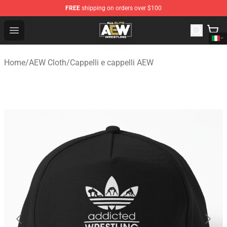
FREE
shipping on orders over $100
Aew Shop ⚡️ Official Aew Merchandise Store
Open menu
Home
/
AEW Cloth
/
Cappelli e cappelli AEW