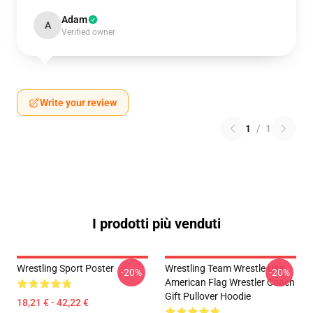
Adam
A
Verified owner
Write your review
1
/
1
I prodotti più venduti
Wrestling Sport Poster
Wrestling Team Wrestle Usa
-20%
-20%
American Flag Wrestler Coach
Gift Pullover Hoodie
18,21 € - 42,22 €