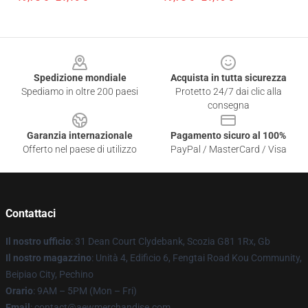
Footer
Spedizione mondiale
Acquista in tutta sicurezza
Spediamo in oltre 200 paesi
Protetto 24/7 dai clic alla
consegna
Garanzia internazionale
Pagamento sicuro al 100%
Offerto nel paese di utilizzo
PayPal / MasterCard / Visa
Contattaci
Il nostro ufficio
: 31 Dean Court Clydebank, Scozia G81 1Rx, Gb
Il nostro magazzino
: Unità 4, Edificio 6, Fengtai Road Kou Community,
Beipiao City, Pechino
Orario
: 9AM – 5PM (Mon – Fri)
Email
:
contact@aewmerchandise.com