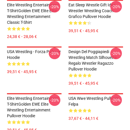
Elite Wrestling Entertainment
Eat Sleep Wrestle Gift Idea
-20%
-20%
T-ShirtGolden EWE Elite Elite
Wrestler Wrestling Coach
Wrestling Entertainment
Grafico Pullover Hoodie
Classic T-Shirt
39,51 € - 45,95 €
24,38 € - 28,06 €
USA Wrestling - Forza Pullover
Design Del Poggiapiedi
-20%
-20%
Hoodie
Wrestling Match Silhouette
Regalo Wrestler Ragazzo
Pullover Hoodie
39,51 € - 45,95 €
39,51 € - 45,95 €
Elite Wrestling Entertainment
USA Wwe Wrestling Pullover
-20%
-20%
T-ShirtGolden EWE Elite
Felpa
Wrestling Entertainment
Pullover Hoodie
37,67 € - 44,11 €