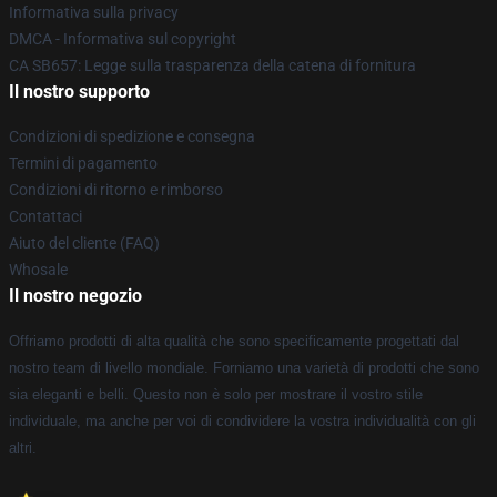
Informativa sulla privacy
DMCA - Informativa sul copyright
CA SB657: Legge sulla trasparenza della catena di fornitura
Il nostro supporto
Condizioni di spedizione e consegna
Termini di pagamento
Condizioni di ritorno e rimborso
Contattaci
Aiuto del cliente (FAQ)
Whosale
Il nostro negozio
Offriamo prodotti di alta qualità che sono specificamente progettati dal
nostro team di livello mondiale. Forniamo una varietà di prodotti che sono
sia eleganti e belli. Questo non è solo per mostrare il vostro stile
individuale, ma anche per voi di condividere la vostra individualità con gli
altri.