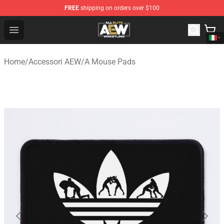
FREE
shipping on orders over $100
Aew Shop ⚡️ Official Aew Merchandise Store
Open menu
Home
/
Accessori AEW
/
A Mouse Pads