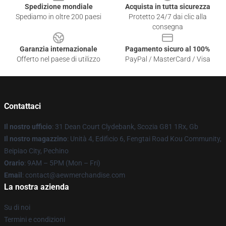
Spedizione mondiale
Acquista in tutta sicurezza
Spediamo in oltre 200 paesi
Protetto 24/7 dai clic alla
consegna
Garanzia internazionale
Pagamento sicuro al 100%
Offerto nel paese di utilizzo
PayPal / MasterCard / Visa
Contattaci
Il nostro ufficio
: 31 Dean Court Clydebank, Scozia G81 1Rx, Gb
Il nostro magazzino
: Unità 4, Edificio 6, Fengtai Road Kou Community,
Beipiao City, Pechino
Orario
: 9AM – 5PM (Mon – Fri)
Email
:
contact@aewmerchandise.com
La nostra azienda
Su di noi
Termini e condizioni