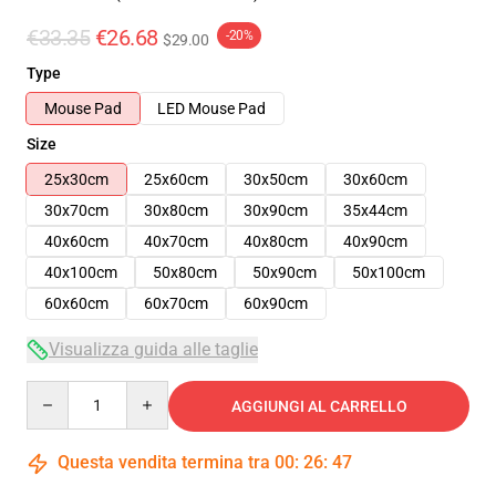
€33.35
€26.68
-20%
$29.00
Type
Mouse Pad
LED Mouse Pad
Size
25x30cm
25x60cm
30x50cm
30x60cm
30x70cm
30x80cm
30x90cm
35x44cm
40x60cm
40x70cm
40x80cm
40x90cm
40x100cm
50x80cm
50x90cm
50x100cm
60x60cm
60x70cm
60x90cm
Visualizza guida alle taglie
Quantity
AGGIUNGI AL CARRELLO
Questa vendita termina tra
00
:
26
:
46