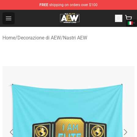
FREE
shipping on orders over $100
Aew Shop ⚡️ Official Aew Merchandise Store
Open menu
Home
/
Decorazione di AEW
/
Nastri AEW