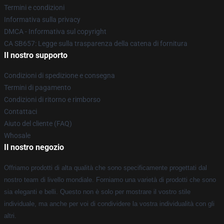
Termini e condizioni
Informativa sulla privacy
DMCA - Informativa sul copyright
CA SB657: Legge sulla trasparenza della catena di fornitura
Il nostro supporto
Condizioni di spedizione e consegna
Termini di pagamento
Condizioni di ritorno e rimborso
Contattaci
Aiuto del cliente (FAQ)
Whosale
Il nostro negozio
Offriamo prodotti di alta qualità che sono specificamente progettati dal
nostro team di livello mondiale. Forniamo una varietà di prodotti che sono
sia eleganti e belli. Questo non è solo per mostrare il vostro stile
individuale, ma anche per voi di condividere la vostra individualità con gli
altri.