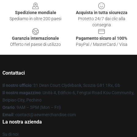
Spedizione mondiale
Acquista in tutta sicurezza
Spediamo in oltre 200 paesi
Protetto 24/7 dai clic alla
consegna
Garanzia internazionale
Pagamento sicuro al 100%
Offerto nel paese di utilizzo
PayPal / MasterCard / Visa
Contattaci
Il nostro ufficio
: 31 Dean Court Clydebank, Scozia G81 1Rx, Gb
Il nostro magazzino
: Unità 4, Edificio 6, Fengtai Road Kou Community,
Beipiao City, Pechino
Orario
: 9AM – 5PM (Mon – Fri)
Email
:
contact@aewmerchandise.com
La nostra azienda
Su di noi