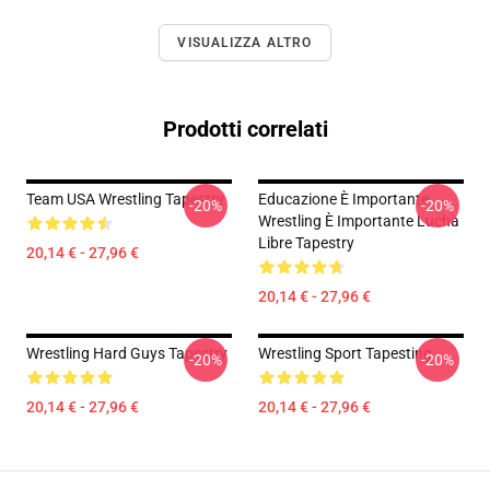
VISUALIZZA ALTRO
Prodotti correlati
Team USA Wrestling Tapestry
Educazione È Importante
-20%
-20%
Wrestling È Importante Lucha
Libre Tapestry
20,14 € - 27,96 €
20,14 € - 27,96 €
Wrestling Hard Guys Tapestry
Wrestling Sport Tapesting
-20%
-20%
20,14 € - 27,96 €
20,14 € - 27,96 €
Footer