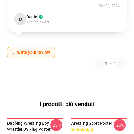
Dec 30, 2024
Daniel
D
Verified owner
Write your review
1
/
1
I prodotti più venduti
Dabbing Wrestling Boy
Wrestling Sport Poster
-20%
-20%
Wrestler US Flag Poster