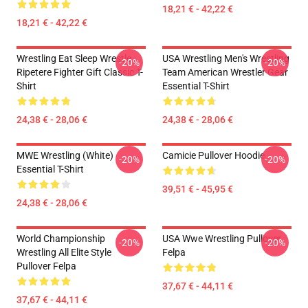
18,21 € - 42,22 €
18,21 € - 42,22 €
Wrestling Eat Sleep Wrestle
USA Wrestling Men's Wrestling
-20%
-20%
Ripetere Fighter Gift Classic T-
Team American Wrestler Gear
Shirt
Essential T-Shirt
24,38 € - 28,06 €
24,38 € - 28,06 €
MWE Wrestling (White)
Camicie Pullover Hoodie
-20%
-20%
Essential T-Shirt
39,51 € - 45,95 €
24,38 € - 28,06 €
World Championship
USA Wwe Wrestling Pullover
-20%
-20%
Wrestling All Elite Style
Felpa
Pullover Felpa
37,67 € - 44,11 €
37,67 € - 44,11 €