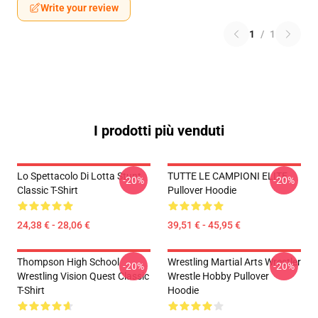
Write your review
1
/
1
I prodotti più venduti
Lo Spettacolo Di Lotta Stunt
TUTTE LE CAMPIONI ELITE
-20%
-20%
Classic T-Shirt
Pullover Hoodie
24,38 € - 28,06 €
39,51 € - 45,95 €
Thompson High School
Wrestling Martial Arts Wrestler
-20%
-20%
Wrestling Vision Quest Classic
Wrestle Hobby Pullover
T-Shirt
Hoodie