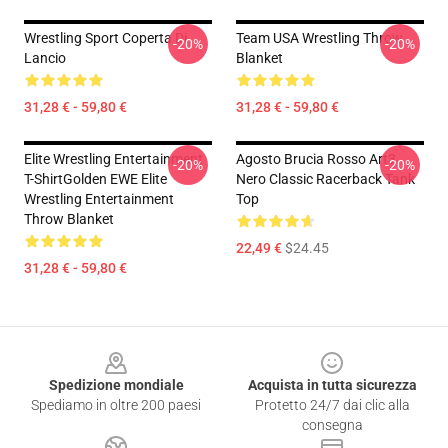
Wrestling Sport Coperta Di
Team USA Wrestling Throw
-20%
-20%
Lancio
Blanket
31,28 € - 59,80 €
31,28 € - 59,80 €
Elite Wrestling Entertainment
Agosto Brucia Rosso Art3
-20%
-20%
T-ShirtGolden EWE Elite
Nero Classic Racerback Tank
Wrestling Entertainment
Top
Throw Blanket
22,49 €
$24.45
31,28 € - 59,80 €
Footer
Spedizione mondiale
Acquista in tutta sicurezza
Spediamo in oltre 200 paesi
Protetto 24/7 dai clic alla
consegna