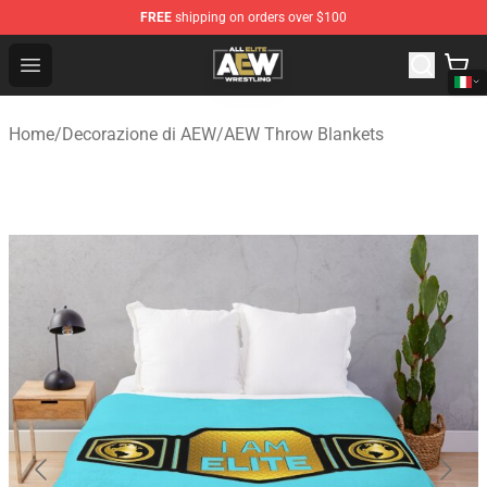
FREE
shipping on orders over $100
Aew Shop ⚡️ Official Aew Merchandise Store
Open menu
Home
/
Decorazione di AEW
/
AEW Throw Blankets