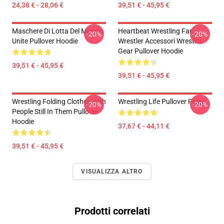
24,38 € - 28,06 €
39,51 € - 45,95 €
Maschere Di Lotta Del Mondo
Heartbeat Wrestling Fan
-20%
-20%
Unite Pullover Hoodie
Wrestler Accessori Wrestler
Gear Pullover Hoodie
39,51 € - 45,95 €
39,51 € - 45,95 €
Wrestling Folding Clothes With
Wrestling Life Pullover Felpa
-20%
-20%
People Still In Them Pullover
Hoodie
37,67 € - 44,11 €
39,51 € - 45,95 €
VISUALIZZA ALTRO
Prodotti correlati