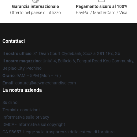
Garanzia internazionale
Pagamento sicuro al 100%
Offerto nel paese di utilizzo
PayPal / MasterCard / Visa
Contattaci
Il nostro ufficio
: 31 Dean Court Clydebank, Scozia G81 1Rx, Gb
Il nostro magazzino
: Unità 4, Edificio 6, Fengtai Road Kou Community,
Beipiao City, Pechino
Orario
: 9AM – 5PM (Mon – Fri)
Email
:
contact@aewmerchandise.com
La nostra azienda
Su di noi
Termini e condizioni
Informativa sulla privacy
DMCA - Informativa sul copyright
CA SB657: Legge sulla trasparenza della catena di fornitura