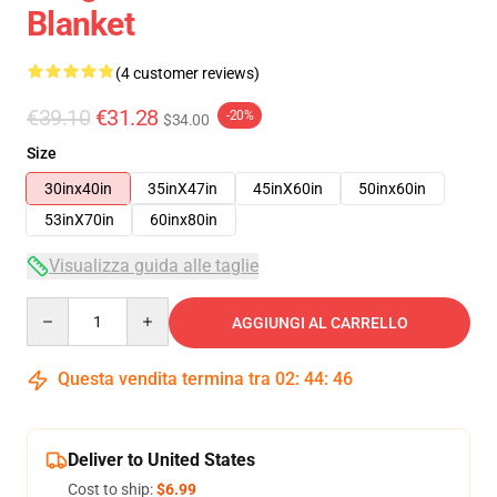
Blanket
(4 customer reviews)
€39.10
€31.28
-20%
$34.00
Size
30inx40in
35inX47in
45inX60in
50inx60in
53inX70in
60inx80in
Visualizza guida alle taglie
Quantity
AGGIUNGI AL CARRELLO
Questa vendita termina tra
02
:
44
:
46
Deliver to United States
Cost to ship:
$6.99