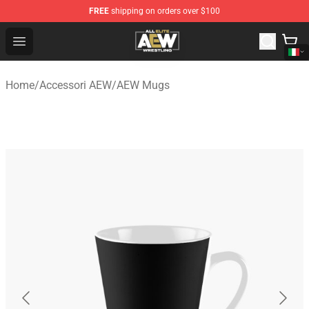
FREE
shipping on orders over $100
Aew Shop ⚡️ Official Aew Merchandise Store
Open menu
Home
/
Accessori AEW
/
AEW Mugs