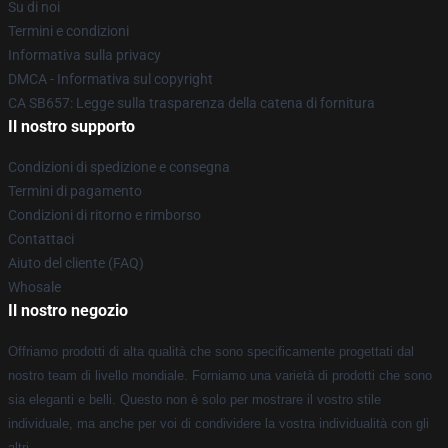
Su di noi
Termini e condizioni
Informativa sulla privacy
DMCA - Informativa sul copyright
CA SB657: Legge sulla trasparenza della catena di fornitura
Il nostro supporto
Condizioni di spedizione e consegna
Termini di pagamento
Condizioni di ritorno e rimborso
Contattaci
Aiuto del cliente (FAQ)
Whosale
Il nostro negozio
Offriamo prodotti di alta qualità che sono specificamente progettati dal
nostro team di livello mondiale. Forniamo una varietà di prodotti che sono
sia eleganti e belli. Questo non è solo per mostrare il vostro stile
individuale, ma anche per voi di condividere la vostra individualità con gli
altri.