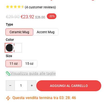
(4 customer reviews)
€29.90
€23.92
-20%
$26.00
Type
Ceramic Mug
Accent Mug
Color
Size
11 oz
15 oz
Visualizza guida alle taglie
Quantity
AGGIUNGI AL CARRELLO
Questa vendita termina tra
03
:
28
:
45