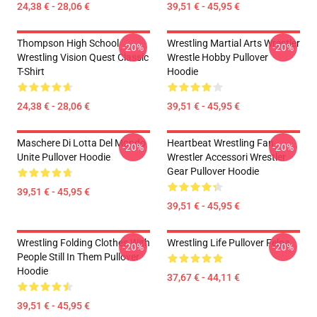
24,38 € - 28,06 €
39,51 € - 45,95 €
Thompson High School
Wrestling Martial Arts Wrestler
-20%
-20%
Wrestling Vision Quest Classic
Wrestle Hobby Pullover
T-Shirt
Hoodie
24,38 € - 28,06 €
39,51 € - 45,95 €
Maschere Di Lotta Del Mondo
Heartbeat Wrestling Fan
-20%
-20%
Unite Pullover Hoodie
Wrestler Accessori Wrestler
Gear Pullover Hoodie
39,51 € - 45,95 €
39,51 € - 45,95 €
Wrestling Folding Clothes With
Wrestling Life Pullover Felpa
-20%
-20%
People Still In Them Pullover
Hoodie
37,67 € - 44,11 €
39,51 € - 45,95 €