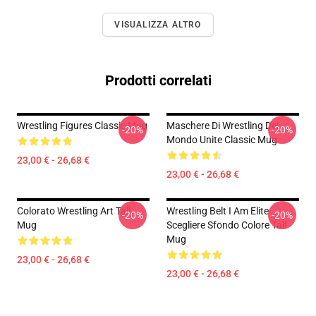
VISUALIZZA ALTRO
Prodotti correlati
Wrestling Figures Classic Mug
Maschere Di Wrestling Del
-20%
-20%
Mondo Unite Classic Mug
23,00 € - 26,68 €
23,00 € - 26,68 €
Colorato Wrestling Art Tall
Wrestling Belt I Am Elite
-20%
-20%
Mug
Scegliere Sfondo Colore Tall
Mug
23,00 € - 26,68 €
23,00 € - 26,68 €