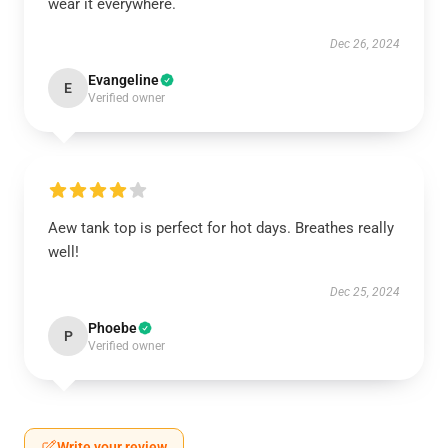
wear it everywhere.
Dec 26, 2024
Evangeline
E
Verified owner
Aew tank top is perfect for hot days. Breathes really
well!
Dec 25, 2024
Phoebe
P
Verified owner
Write your review