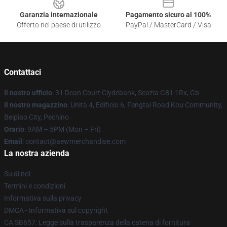
Garanzia internazionale
Pagamento sicuro al 100%
Offerto nel paese di utilizzo
PayPal / MasterCard / Visa
Contattaci
Il nostro ufficio
: 31 Dean Court Clydebank, Scozia G81 1Rx, Gb
Il nostro magazzino
: Unità 4, Edificio 6, Fengtai Road Kou Community,
Beipiao City, Pechino
Orario
: 9AM – 5PM (Mon – Fri)
Email
:
contact@aewmerchandise.com
La nostra azienda
Su di noi
Termini e condizioni
Informativa sulla privacy
DMCA - Informativa sul copyright
CA SB657: Legge sulla trasparenza della catena di fornitura