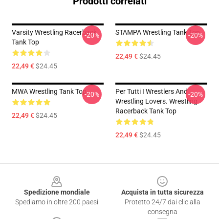
Prodotti correlati
Varsity Wrestling Racerback
STAMPA Wrestling Tank Top
-20%
-20%
Tank Top
22,49 €
$24.45
22,49 €
$24.45
MWA Wrestling Tank Top
Per Tutti I Wrestlers And
-20%
-20%
Wrestling Lovers. Wrestling
Racerback Tank Top
22,49 €
$24.45
22,49 €
$24.45
Footer
Spedizione mondiale
Acquista in tutta sicurezza
Spediamo in oltre 200 paesi
Protetto 24/7 dai clic alla
consegna