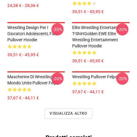
24,38 € - 28,06 €
39,51 € - 45,95 €
Wrestling Design Per I
Elite Wrestling Entertainment
-20%
-20%
Giocatori Adolescenti, Fans
T-ShirtGolden EWE Elite
Pullover Hoodie
Wrestling Entertainment
Pullover Hoodie
39,51 € - 45,95 €
39,51 € - 45,95 €
Mascherine Di Wrestling Del
Wrestling Pullover Felpa
-20%
-20%
Mondo Unite Pullover Felpa
37,67 € - 44,11 €
37,67 € - 44,11 €
VISUALIZZA ALTRO