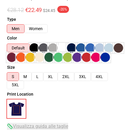
€28.12
€22.49
-20%
$24.45
Type
Men
Women
Color
Default
Size
S
M
L
XL
2XL
3XL
4XL
5XL
Print Location
Visualizza guida alle taglie