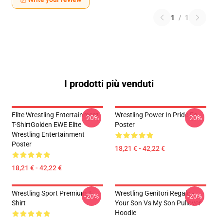
1
/
1
I prodotti più venduti
Elite Wrestling Entertainment
Wrestling Power In Pride Fc
-20%
-20%
T-ShirtGolden EWE Elite
Poster
Wrestling Entertainment
Poster
18,21 € - 42,22 €
18,21 € - 42,22 €
Wrestling Sport Premium T-
Wrestling Genitori Regalo -
-20%
-20%
Shirt
Your Son Vs My Son Pullover
Hoodie