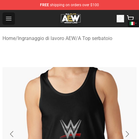
FREE
shipping on orders over $100
Aew Shop ⚡️ Official Aew Merchandise Store
Open menu
Home
/
Ingranaggio di lavoro AEW
/
A Top serbatoio