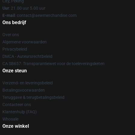
City, Peking
Uur
: 21.00 uur 5.00 uur
E-mail
:
contact@aewmerchandise.com
Ons bedrijf
Over ons
Algemene voorwaarden
Privacybeleid
DMCA - Auteursrechtbeleid
CA SB657: Transparantiewet voor de toeleveringsketen
Onze steun
Verzend- en leveringsbeleid
Betalingsvoorwaarden
Teruggave & terugbetalingsbeleid
Contacteer ons
Klantenhulp (FAQ)
Whosale
Onze winkel