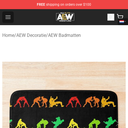
FREE
shipping on orders over $100
Aew Shop ⚡️ Official Aew Merchandise Store
Open menu
Home
/
AEW Decoratie
/
AEW Badmatten