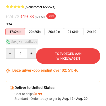
(5 customer reviews)
€24.73
€19.78
-20%
$21.50
Size
17x24in
20x20in
20x60in
21x34in
24x40
Bekijk maattabel
Quantity
TOEVOEGEN AAN
WINKELWAGEN
Deze uitverkoop eindigt over
02
:
51
:
46
Deliver to United States
Cost to ship:
$6.99
Standard - Order today to get by
Aug. 13 - Aug. 20