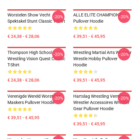
Worstelen Show Vecht
ALLE ELITE CHAMPIONS
-20%
-20%
Spektakel Stunt Classic T-Shirt
Pullover Hoodie
€ 24,38 - € 28,06
€ 39,51 - € 45,95
Thompson High School
Wrestling Martial Arts Wrestler
-20%
-20%
Wrestling Vision Quest Classic
Wrestle Hobby Pullover
T-Shirt
Hoodie
€ 24,38 - € 28,06
€ 39,51 - € 45,95
Verenigde Wereld Worstelen
Hartslag Wrestling Ventilator
-20%
-20%
Maskers Pullover Hoodie
Wrestler Accessoires Wrestler
Gear Pullover Hoodie
€ 39,51 - € 45,95
€ 39,51 - € 45,95