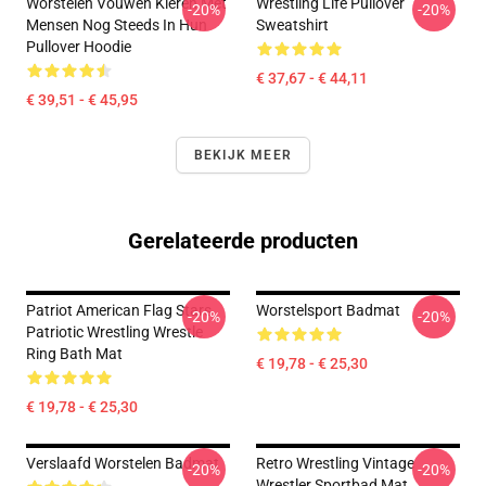
Worstelen Vouwen Kleren Met
Wrestling Life Pullover
-20%
-20%
Mensen Nog Steeds In Hun
Sweatshirt
Pullover Hoodie
€ 37,67 - € 44,11
€ 39,51 - € 45,95
BEKIJK MEER
Gerelateerde producten
Patriot American Flag Stars
Worstelsport Badmat
-20%
-20%
Patriotic Wrestling Wrestle
Ring Bath Mat
€ 19,78 - € 25,30
€ 19,78 - € 25,30
Verslaafd Worstelen Badmat
Retro Wrestling Vintage
-20%
-20%
Wrestler Sportbad Mat