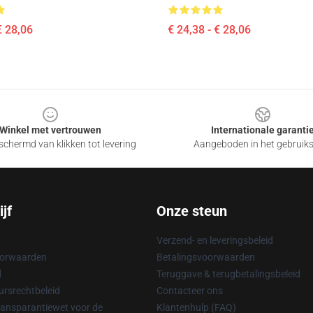
€ 28,06
€ 24,38 - € 28,06
Winkel met vertrouwen
Internationale garanti
chermd van klikken tot levering
Aangeboden in het gebruik
jf
Onze steun
Verzend- en leveringsbeleid
oorwaarden
Betalingsvoorwaarden
d
Teruggave & terugbetalingsbeleid
rsrechtbeleid
Contacteer ons
ransparantiewet voor de
Klantenhulp (FAQ)