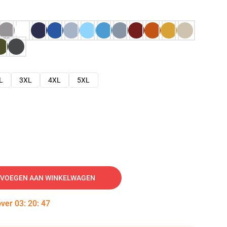
L
3XL
4XL
5XL
VOEGEN AAN WINKELWAGEN
over
03
:
20
:
46