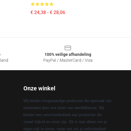
€ 24,38 - € 28,06
e
100% veilige afhandeling
sland
PayPal / MasterCard / Visa
Onze winkel
Wij bieden hoogwaardige producten die speciaal zijn
ontworpen door ons team van wereldklasse. Wij
bieden een verscheidenheid aan producten die
zowel stijlvol en mooi zijn. Dit is niet alleen om je
eigen stijl te tonen, maar ook om je individualiteit