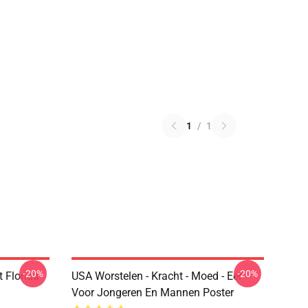
1
/
1
-20%
-20%
 Florida
USA Worstelen - Kracht - Moed - Eer -
Voor Jongeren En Mannen Poster