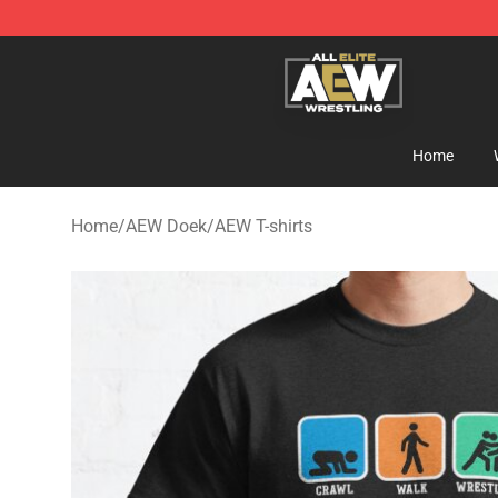
Aew Shop ⚡️ Official Aew Merchandise Store
Home
Home
/
AEW Doek
/
AEW T-shirts