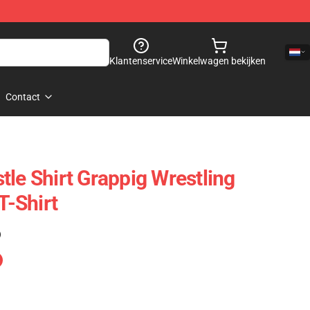
Klantenservice
Winkelwagen bekijken
Contact
tle Shirt Grappig Wrestling
T-Shirt
)