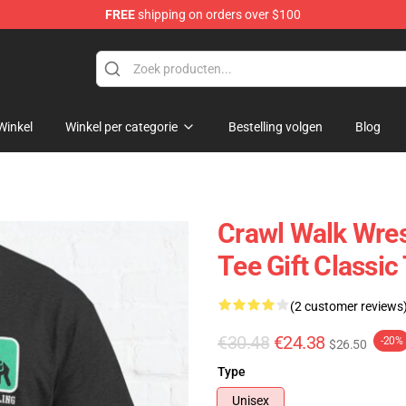
FREE
shipping on orders over $100
Winkel
Winkel per categorie
Bestelling volgen
Blog
Crawl Walk Wres
Tee Gift Classic 
(2 customer reviews
€30.48
€24.38
-20%
$26.50
Type
Unisex