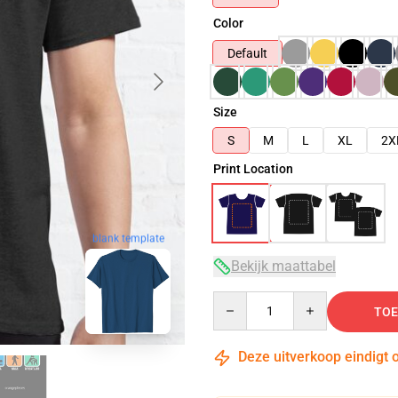
Color
Default
Size
S
M
L
XL
2X
Print Location
blank template
Bekijk maattabel
Quantity
TOE
Deze uitverkoop eindigt 