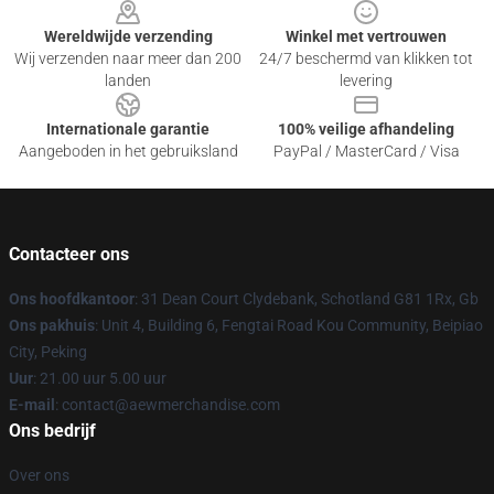
Wereldwijde verzending
Winkel met vertrouwen
Wij verzenden naar meer dan 200
24/7 beschermd van klikken tot
landen
levering
Internationale garantie
100% veilige afhandeling
Aangeboden in het gebruiksland
PayPal / MasterCard / Visa
Contacteer ons
Ons hoofdkantoor
: 31 Dean Court Clydebank, Schotland G81 1Rx, Gb
Ons pakhuis
: Unit 4, Building 6, Fengtai Road Kou Community, Beipiao
City, Peking
Uur
: 21.00 uur 5.00 uur
E-mail
:
contact@aewmerchandise.com
Ons bedrijf
Over ons