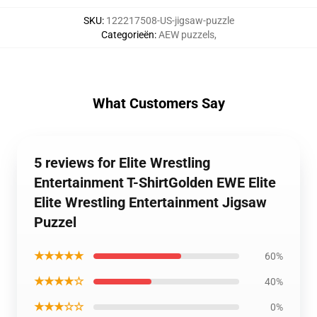
SKU
:
122217508-US-jigsaw-puzzle
Categorieën
:
AEW puzzels
,
What Customers Say
5 reviews for Elite Wrestling
Entertainment T-ShirtGolden EWE Elite
Elite Wrestling Entertainment Jigsaw
Puzzel
★★★★★
60%
★★★★☆
40%
★★★☆☆
0%