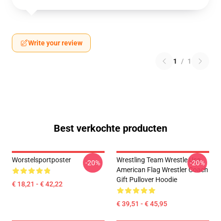
Write your review
1
/
1
Best verkochte producten
Worstelsportposter
Wrestling Team Wrestle Usa
-20%
-20%
American Flag Wrestler Coach
Gift Pullover Hoodie
€ 18,21 - € 42,22
€ 39,51 - € 45,95