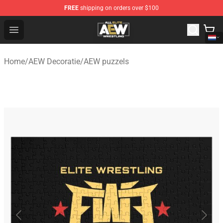
FREE
shipping on orders over $100
Aew Shop ⚡️ Official Aew Merchandise Store
Open menu
Home
/
AEW Decoratie
/
AEW puzzels