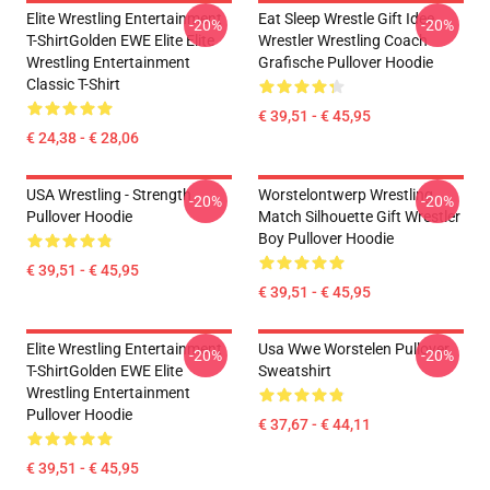
Elite Wrestling Entertainment
Eat Sleep Wrestle Gift Idee
-20%
-20%
T-ShirtGolden EWE Elite Elite
Wrestler Wrestling Coach
Wrestling Entertainment
Grafische Pullover Hoodie
Classic T-Shirt
€ 39,51 - € 45,95
€ 24,38 - € 28,06
USA Wrestling - Strength
Worstelontwerp Wrestling
-20%
-20%
Pullover Hoodie
Match Silhouette Gift Wrestler
Boy Pullover Hoodie
€ 39,51 - € 45,95
€ 39,51 - € 45,95
Elite Wrestling Entertainment
Usa Wwe Worstelen Pullover
-20%
-20%
T-ShirtGolden EWE Elite
Sweatshirt
Wrestling Entertainment
Pullover Hoodie
€ 37,67 - € 44,11
€ 39,51 - € 45,95