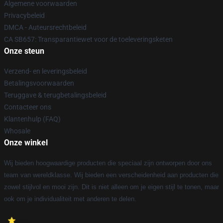
Algemene voorwaarden
Privacybeleid
DMCA - Auteursrechtbeleid
CA SB657: Transparantiewet voor de toeleveringsketen
Onze steun
Verzend- en leveringsbeleid
Betalingsvoorwaarden
Teruggave & terugbetalingsbeleid
Contacteer ons
Klantenhulp (FAQ)
Whosale
Onze winkel
Wij bieden hoogwaardige producten die speciaal zijn ontworpen door ons
team van wereldklasse. Wij bieden een verscheidenheid aan producten die
zowel stijlvol en mooi zijn. Dit is niet alleen om je eigen stijl te tonen, maar
ook om je individualiteit met anderen te delen.