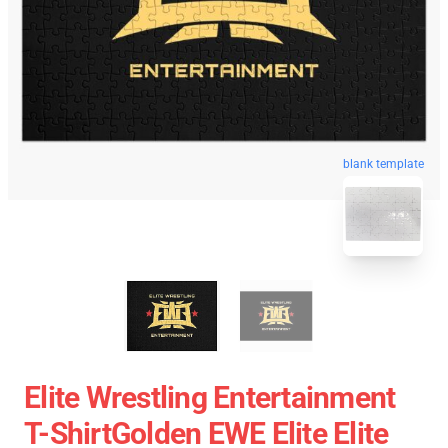
blank template
Elite Wrestling Entertainment
T-ShirtGolden EWE Elite Elite