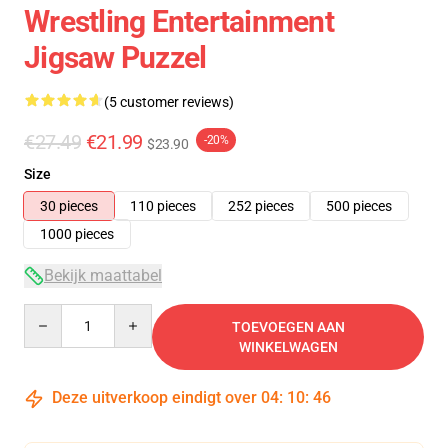
Wrestling Entertainment
Jigsaw Puzzel
(5 customer reviews)
€27.49
€21.99
-20%
$23.90
Size
30 pieces
110 pieces
252 pieces
500 pieces
1000 pieces
Bekijk maattabel
Quantity
TOEVOEGEN AAN
WINKELWAGEN
Deze uitverkoop eindigt over
04
:
10
:
46