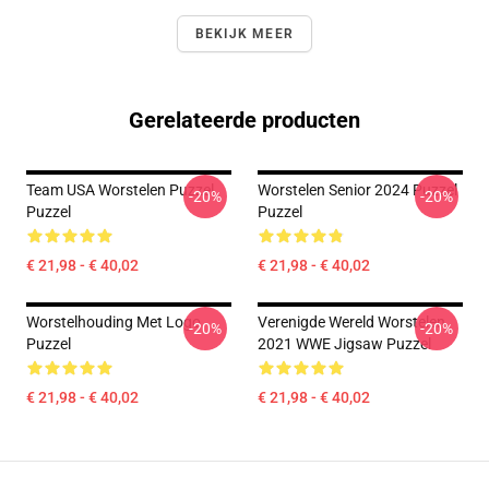
BEKIJK MEER
Gerelateerde producten
Team USA Worstelen Puzzel
Worstelen Senior 2024 Puzzel
-20%
-20%
Puzzel
Puzzel
€ 21,98 - € 40,02
€ 21,98 - € 40,02
Worstelhouding Met Logo
Verenigde Wereld Worstelen
-20%
-20%
Puzzel
2021 WWE Jigsaw Puzzel
€ 21,98 - € 40,02
€ 21,98 - € 40,02
Footer