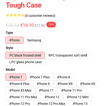
Tough Case
(4 customer reviews)
€20.13
€16.10
-20%
$17.50
Type
iPhone
Samsung
Style
PC black frosted shell
RPC transparent soft shell
LPC glass phone case
Model
iPhone 7
iPhone 7 Plus
iPhone 8
iPhone 8 Plus
iPhone X
iPhone XR
iPhone XS
iPhone XS Max
iPhone 11
iPhone 11 Pro
iPhone 11 Pro Max
iPhone 12
iPhone 12 Mini
iPhone 12 Pro
iPhone 12 Pro Max
iPhone 13