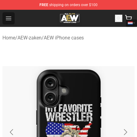
FREE
shipping on orders over $100
Aew Shop ⚡️ Official Aew Merchandise Store
Open menu
Home
/
AEW-zaken
/
AEW iPhone cases