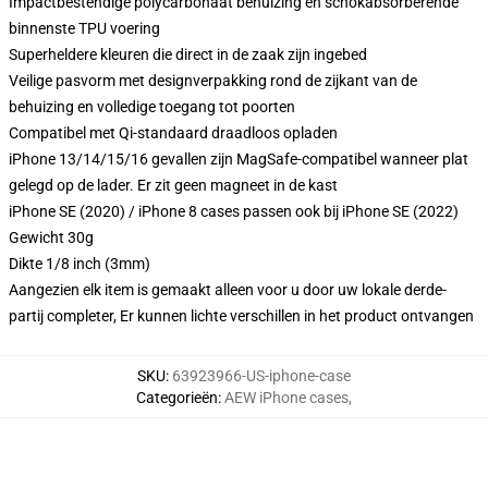
Impactbestendige polycarbonaat behuizing en schokabsorberende
binnenste TPU voering
Superheldere kleuren die direct in de zaak zijn ingebed
Veilige pasvorm met designverpakking rond de zijkant van de
behuizing en volledige toegang tot poorten
Compatibel met Qi-standaard draadloos opladen
iPhone 13/14/15/16 gevallen zijn MagSafe-compatibel wanneer plat
gelegd op de lader. Er zit geen magneet in de kast
iPhone SE (2020) / iPhone 8 cases passen ook bij iPhone SE (2022)
Gewicht 30g
Dikte 1/8 inch (3mm)
Aangezien elk item is gemaakt alleen voor u door uw lokale derde-
partij completer, Er kunnen lichte verschillen in het product ontvangen
SKU
:
63923966-US-iphone-case
Categorieën
:
AEW iPhone cases
,