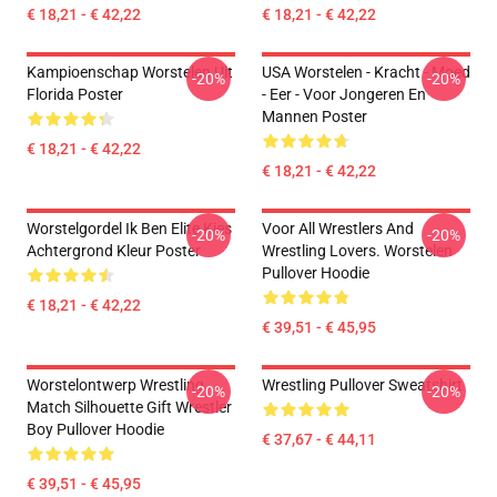
€ 18,21 - € 42,22
€ 18,21 - € 42,22
Kampioenschap Worstelen Uit
USA Worstelen - Kracht - Moed
-20%
-20%
Florida Poster
- Eer - Voor Jongeren En
Mannen Poster
€ 18,21 - € 42,22
€ 18,21 - € 42,22
Worstelgordel Ik Ben Elite Kies
Voor All Wrestlers And
-20%
-20%
Achtergrond Kleur Poster
Wrestling Lovers. Worstelen
Pullover Hoodie
€ 18,21 - € 42,22
€ 39,51 - € 45,95
Worstelontwerp Wrestling
Wrestling Pullover Sweatshirt
-20%
-20%
Match Silhouette Gift Wrestler
Boy Pullover Hoodie
€ 37,67 - € 44,11
€ 39,51 - € 45,95