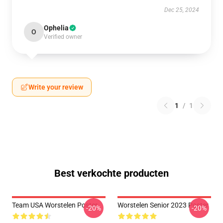
Dec 25, 2024
Ophelia
O
Verified owner
Write your review
1
/
1
Best verkochte producten
Team USA Worstelen Poster
Worstelen Senior 2023 Poster
-20%
-20%