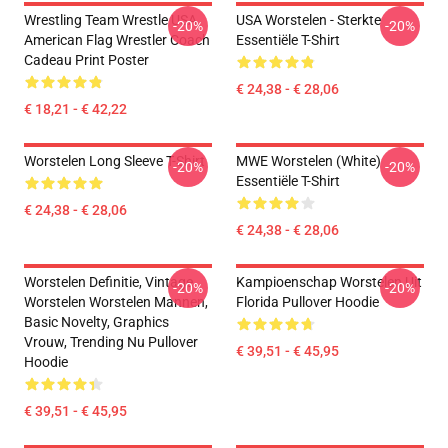
Wrestling Team Wrestle USA
USA Worstelen - Sterkte
-20%
-20%
American Flag Wrestler Coach
Essentiële T-Shirt
Cadeau Print Poster
€ 24,38 - € 28,06
€ 18,21 - € 42,22
Worstelen Long Sleeve T-Shirt
MWE Worstelen (White)
-20%
-20%
Essentiële T-Shirt
€ 24,38 - € 28,06
€ 24,38 - € 28,06
Worstelen Definitie, Vintage
Kampioenschap Worstelen Uit
-20%
-20%
Worstelen Worstelen Mannen,
Florida Pullover Hoodie
Basic Novelty, Graphics
Vrouw, Trending Nu Pullover
€ 39,51 - € 45,95
Hoodie
€ 39,51 - € 45,95