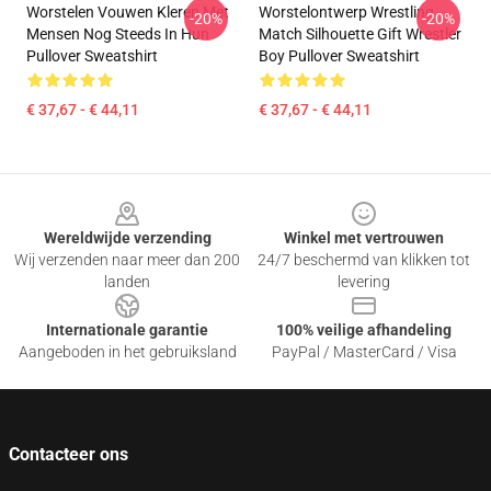
Worstelen Vouwen Kleren Met
Worstelontwerp Wrestling
-20%
-20%
Mensen Nog Steeds In Hun
Match Silhouette Gift Wrestler
Pullover Sweatshirt
Boy Pullover Sweatshirt
€ 37,67 - € 44,11
€ 37,67 - € 44,11
Footer
Wereldwijde verzending
Winkel met vertrouwen
Wij verzenden naar meer dan 200
24/7 beschermd van klikken tot
landen
levering
Internationale garantie
100% veilige afhandeling
Aangeboden in het gebruiksland
PayPal / MasterCard / Visa
Contacteer ons