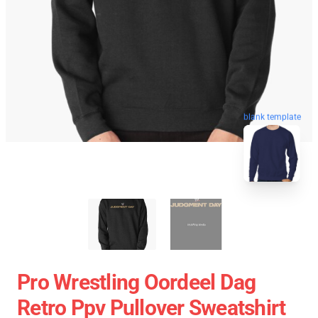
blank template
Pro Wrestling Oordeel Dag
Retro Ppv Pullover Sweatshirt