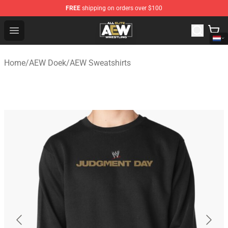
FREE
shipping on orders over $100
Aew Shop ⚡️ Official Aew Merchandise Store
Open menu
Home
/
AEW Doek
/
AEW Sweatshirts