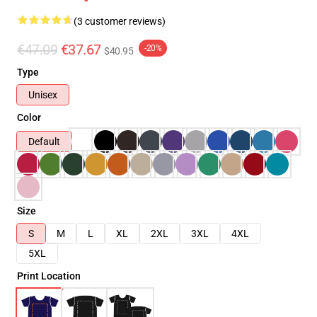
(3 customer reviews)
€47.09
€37.67
-20%
$40.95
Type
Unisex
Color
Default
Size
S
M
L
XL
2XL
3XL
4XL
5XL
Print Location