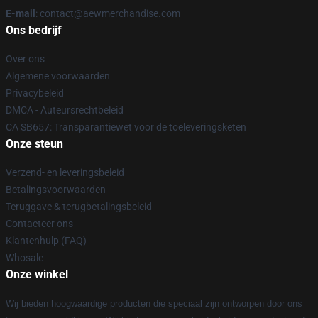
E-mail
:
contact@aewmerchandise.com
Ons bedrijf
Over ons
Algemene voorwaarden
Privacybeleid
DMCA - Auteursrechtbeleid
CA SB657: Transparantiewet voor de toeleveringsketen
Onze steun
Verzend- en leveringsbeleid
Betalingsvoorwaarden
Teruggave & terugbetalingsbeleid
Contacteer ons
Klantenhulp (FAQ)
Whosale
Onze winkel
Wij bieden hoogwaardige producten die speciaal zijn ontworpen door ons