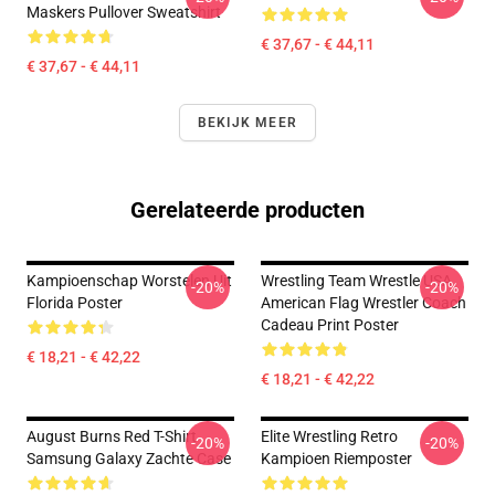
Maskers Pullover Sweatshirt
€ 37,67 - € 44,11
€ 37,67 - € 44,11
BEKIJK MEER
Gerelateerde producten
Kampioenschap Worstelen Uit
Wrestling Team Wrestle USA
-20%
-20%
Florida Poster
American Flag Wrestler Coach
Cadeau Print Poster
€ 18,21 - € 42,22
€ 18,21 - € 42,22
August Burns Red T-Shirt
Elite Wrestling Retro
-20%
-20%
Samsung Galaxy Zachte Case
Kampioen Riemposter