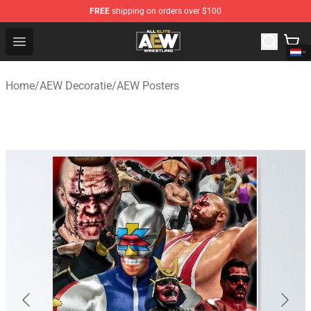
FREE
shipping on orders over $100
Aew Shop ⚡️ Official Aew Merchandise Store
Open menu
Home
/
AEW Decoratie
/
AEW Posters