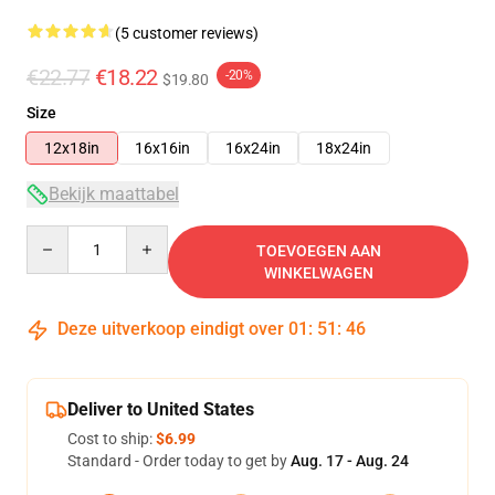
(5 customer reviews)
€22.77
€18.22
-20%
$19.80
Size
12x18in
16x16in
16x24in
18x24in
Bekijk maattabel
Quantity
TOEVOEGEN AAN
WINKELWAGEN
Deze uitverkoop eindigt over
01
:
51
:
46
Deliver to United States
Cost to ship:
$6.99
Standard - Order today to get by
Aug. 17 - Aug. 24