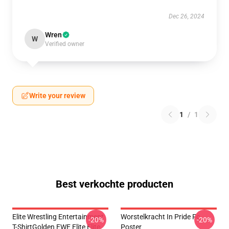
Dec 26, 2024
Wren
W
Verified owner
Write your review
1
/
1
Best verkochte producten
Elite Wrestling Entertainment
Worstelkracht In Pride Fc
-20%
-20%
T-ShirtGolden EWE Elite Elite
Poster