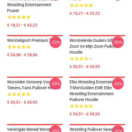
Wrestling Entertainment
Poster
€ 18,21 - € 42,22
€ 18,21 - € 42,22
Worstelsport Premium T-Shirt
Worstelende Ouders Gift - Uw
-20%
-20%
Zoon Vs Mijn Zoon Pullover
Hoodie
€ 24,38 - € 28,06
€ 39,51 - € 45,95
Worstelen Ontwerp Voor
Elite Wrestling Entertainment
-20%
-20%
Tieners, Fans Pullover Hoodie
T-ShirtGolden EWE Elite
Wrestling Entertainment
Pullover Hoodie
€ 39,51 - € 45,95
€ 39,51 - € 45,95
Verenigde Wereld Worstel
Wrestling Pullover Sweatshirt
-20%
-20%