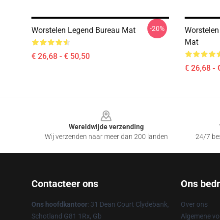
-20%
Worstelen Legend Bureau Mat
Worstelen
Mat
€ 26,68 - € 50,50
€ 26,68 - 
Footer
Wereldwijde verzending
Wij verzenden naar meer dan 200 landen
24/7 bes
Contacteer ons
Ons bedri
Ons hoofdkantoor
: 31 Dean Court Clydebank,
Over ons
Schotland G81 1Rx, Gb
Algemene v