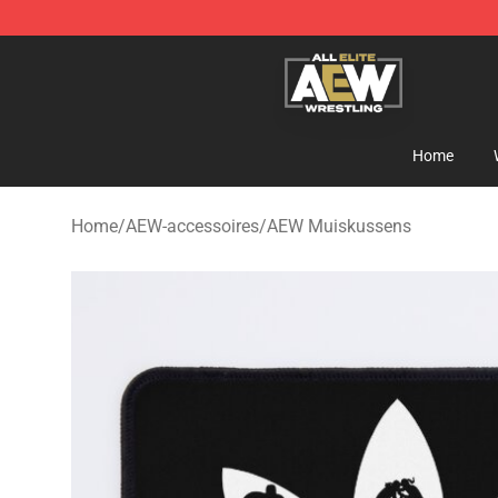
Aew Shop ⚡️ Official Aew Merchandise Store
Home
Home
/
AEW-accessoires
/
AEW Muiskussens