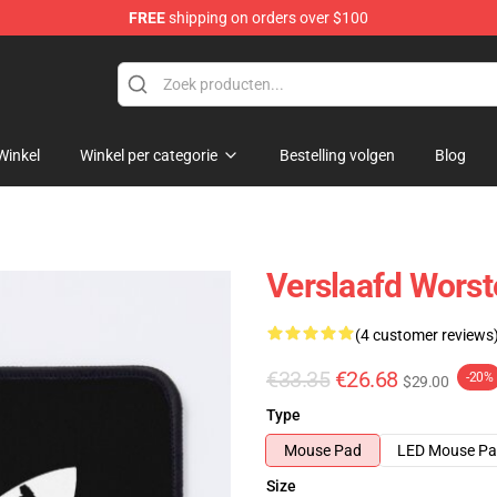
FREE
shipping on orders over $100
Winkel
Winkel per categorie
Bestelling volgen
Blog
Verslaafd Wors
(4 customer reviews
€33.35
€26.68
-20%
$29.00
Type
Mouse Pad
LED Mouse P
Size