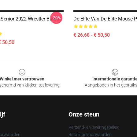
-20%
 Senior 2022 Wrestler Bureau
De Elite Van De Elite Mouse 
€ 26,68 - € 50,50
€ 50,50
Winkel met vertrouwen
Internationale garanti
chermd van klikken tot levering
Aangeboden in het gebruik
jf
Onze steun
Verzend- en leveringsbeleid
oorwaarden
Betalingsvoorwaarden