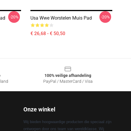
-20%
-20%
Pad
Usa Wwe Worstelen Muis Pad
€ 26,68 - € 50,50
e
100% veilige afhandeling
sland
PayPal / MasterCard / Visa
Onze winkel
Wij bieden hoogwaardige producten die speciaal zijn
ontworpen door ons team van wereldklasse. Wij