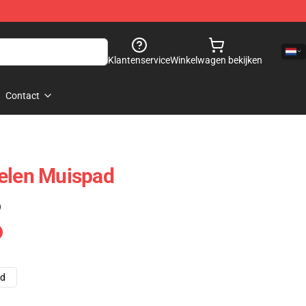
Klantenservice
Winkelwagen bekijken
Contact
telen Muispad
)
ad