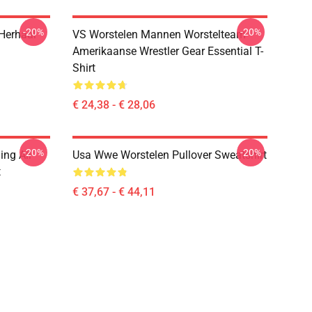
-20%
-20%
Herhaal
VS Worstelen Mannen Worstelteam
Amerikaanse Wrestler Gear Essential T-
Shirt
€ 24,38 - € 28,06
-20%
-20%
ng All
Usa Wwe Worstelen Pullover Sweatshirt
t
€ 37,67 - € 44,11