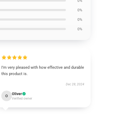
0%
0%
0%
0%
I’m very pleased with how effective and durable
this product is.
Dec 28, 2024
Oliver
O
Verified owner