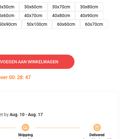
0x50cm
30x60cm
30x70cm
30x80cm
0x60cm
40x70cm
40x80cm
40x90cm
50x90cm
50x100cm
60x60cm
60x70cm
VOEGEN AAN WINKELWAGEN
over
00
:
28
:
46
et by
Aug. 10 - Aug. 17
Shipping
Delivered