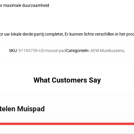
voor maximale duurzaamheid
r uw lokale derde-partij completer, Er kunnen lichte verschillen in het p
SKU
:
91193759-US-mouse-pad
Categorieën
:
AEW Muiskussens
,
What Customers Say
stelen Muispad