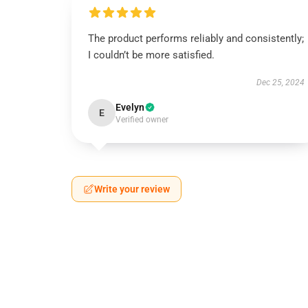
The product performs reliably and consistently;
I couldn’t be more satisfied.
Dec 25, 2024
Evelyn
E
Verified owner
Write your review