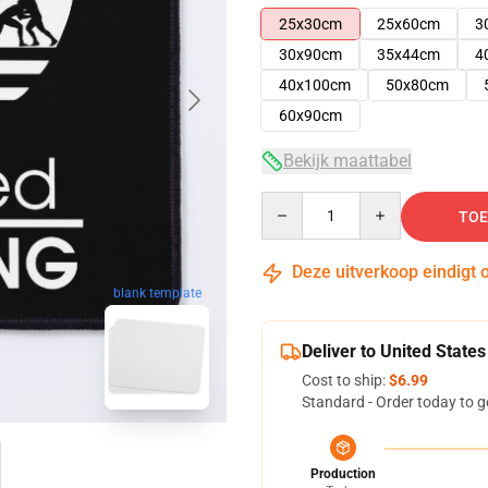
25x30cm
25x60cm
3
30x90cm
35x44cm
4
40x100cm
50x80cm
60x90cm
Bekijk maattabel
Quantity
TOE
Deze uitverkoop eindigt 
blank template
Deliver to United States
Cost to ship:
$6.99
Standard - Order today to g
Production