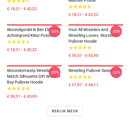
Mannen Poster
€ 18,21 - € 42,22
€ 18,21 - € 42,22
Worstelgordel Ik Ben Elite Kies
Voor All Wrestlers And
-20%
-20%
Achtergrond Kleur Poster
Wrestling Lovers. Worstelen
Pullover Hoodie
€ 18,21 - € 42,22
€ 39,51 - € 45,95
Worstelontwerp Wrestling
Wrestling Pullover Sweatshirt
-20%
-20%
Match Silhouette Gift Wrestler
Boy Pullover Hoodie
€ 37,67 - € 44,11
€ 39,51 - € 45,95
BEKIJK MEER