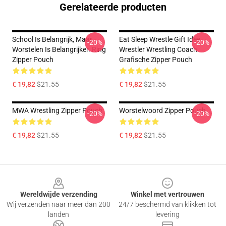
Gerelateerde producten
School Is Belangrijk, Maar
Eat Sleep Wrestle Gift Idee
-20%
-20%
Worstelen Is Belangrijker. Ring
Wrestler Wrestling Coach
Zipper Pouch
Grafische Zipper Pouch
€ 19,82
$21.55
€ 19,82
$21.55
MWA Wrestling Zipper Pouch
Worstelwoord Zipper Pouch
-20%
-20%
€ 19,82
$21.55
€ 19,82
$21.55
Footer
Wereldwijde verzending
Winkel met vertrouwen
Wij verzenden naar meer dan 200
24/7 beschermd van klikken tot
landen
levering