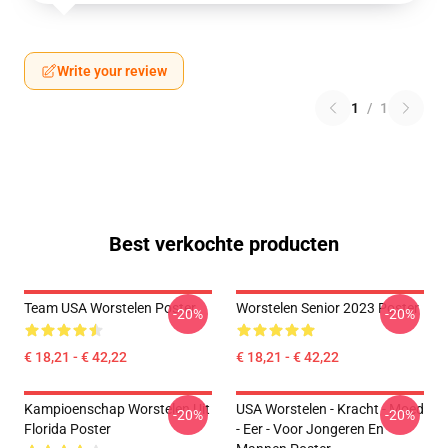
Write your review
1
/
1
Best verkochte producten
Team USA Worstelen Poster
Worstelen Senior 2023 Poster
-20%
-20%
€ 18,21 - € 42,22
€ 18,21 - € 42,22
Kampioenschap Worstelen Uit
USA Worstelen - Kracht - Moed
-20%
-20%
Florida Poster
- Eer - Voor Jongeren En