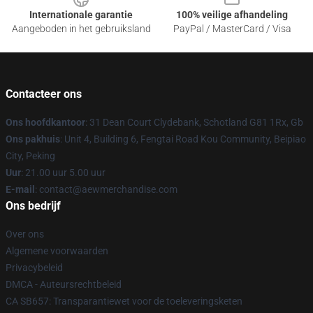
Internationale garantie
100% veilige afhandeling
Aangeboden in het gebruiksland
PayPal / MasterCard / Visa
Contacteer ons
Ons hoofdkantoor
: 31 Dean Court Clydebank, Schotland G81 1Rx, Gb
Ons pakhuis
: Unit 4, Building 6, Fengtai Road Kou Community, Beipiao
City, Peking
Uur
: 21.00 uur 5.00 uur
E-mail
:
contact@aewmerchandise.com
Ons bedrijf
Over ons
Algemene voorwaarden
Privacybeleid
DMCA - Auteursrechtbeleid
CA SB657: Transparantiewet voor de toeleveringsketen