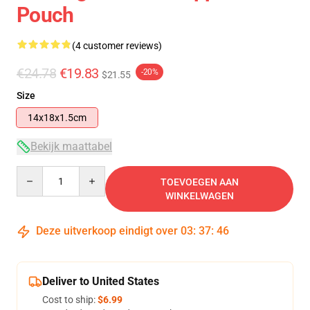
Pouch
(4 customer reviews)
€24.78
€19.83
-20%
$21.55
Size
14x18x1.5cm
Bekijk maattabel
Quantity
TOEVOEGEN AAN
WINKELWAGEN
Deze uitverkoop eindigt over
03
:
37
:
46
Deliver to United States
Cost to ship:
$6.99