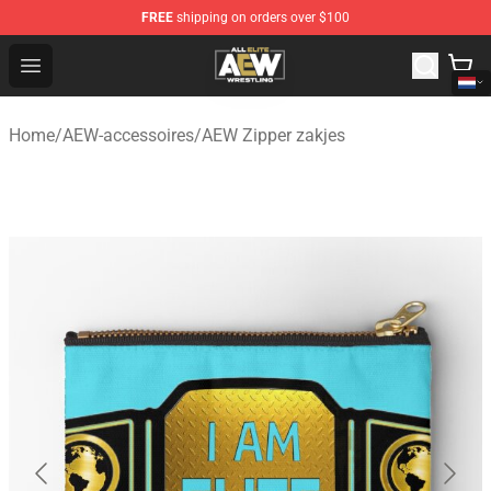
FREE
shipping on orders over $100
Aew Shop ⚡️ Official Aew Merchandise Store
Open menu
Home
/
AEW-accessoires
/
AEW Zipper zakjes