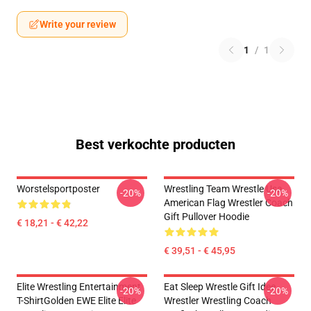
Write your review
1
/
1
Best verkochte producten
Worstelsportposter
Wrestling Team Wrestle Usa
-20%
-20%
American Flag Wrestler Coach
Gift Pullover Hoodie
€ 18,21 - € 42,22
€ 39,51 - € 45,95
Elite Wrestling Entertainment
Eat Sleep Wrestle Gift Idee
-20%
-20%
T-ShirtGolden EWE Elite Elite
Wrestler Wrestling Coach