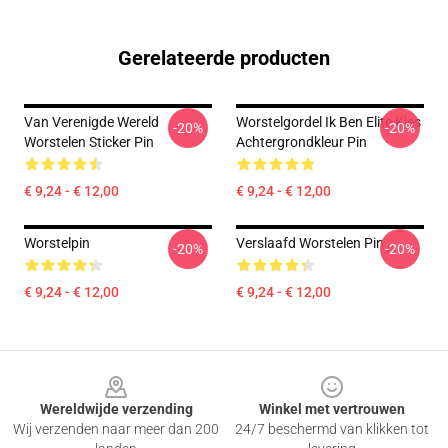
Gerelateerde producten
Van Verenigde Wereld
Worstelgordel Ik Ben Elite Kies
-20%
-20%
Worstelen Sticker Pin
Achtergrondkleur Pin
€ 9,24 - € 12,00
€ 9,24 - € 12,00
Worstelpin
Verslaafd Worstelen Pin
-20%
-20%
€ 9,24 - € 12,00
€ 9,24 - € 12,00
Footer
Wereldwijde verzending
Winkel met vertrouwen
Wij verzenden naar meer dan 200
24/7 beschermd van klikken tot