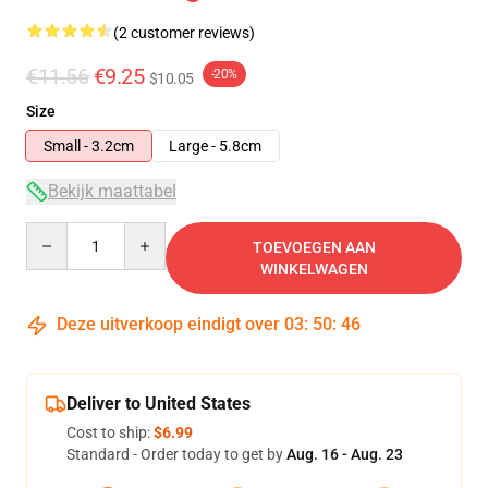
(2 customer reviews)
€11.56
€9.25
-20%
$10.05
Size
Small - 3.2cm
Large - 5.8cm
Bekijk maattabel
Quantity
TOEVOEGEN AAN
WINKELWAGEN
Deze uitverkoop eindigt over
03
:
50
:
46
Deliver to United States
Cost to ship:
$6.99
Standard - Order today to get by
Aug. 16 - Aug. 23