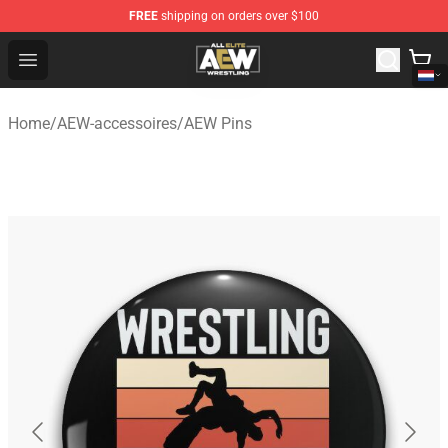
FREE
shipping on orders over $100
Aew Shop ⚡️ Official Aew Merchandise Store
Open menu
Home
/
AEW-accessoires
/
AEW Pins