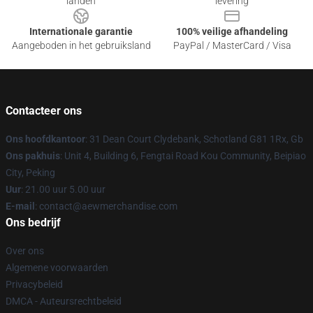
landen
levering
Internationale garantie
100% veilige afhandeling
Aangeboden in het gebruiksland
PayPal / MasterCard / Visa
Contacteer ons
Ons hoofdkantoor
: 31 Dean Court Clydebank, Schotland G81 1Rx, Gb
Ons pakhuis
: Unit 4, Building 6, Fengtai Road Kou Community, Beipiao
City, Peking
Uur
: 21.00 uur 5.00 uur
E-mail
:
contact@aewmerchandise.com
Ons bedrijf
Over ons
Algemene voorwaarden
Privacybeleid
DMCA - Auteursrechtbeleid