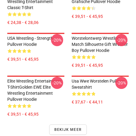
Wrestling Entertainment
Grafische Pullover Hoodie
Classic T-Shirt
€ 39,51 - € 45,95
€ 24,38 - € 28,06
USA Wrestling - Strength
Worstelontwerp Wrestling
-20%
-20%
Pullover Hoodie
Match Silhouette Gift Wrestler
Boy Pullover Hoodie
€ 39,51 - € 45,95
€ 39,51 - € 45,95
Elite Wrestling Entertainment
Usa Wwe Worstelen Pullover
-20%
-20%
T-ShirtGolden EWE Elite
Sweatshirt
Wrestling Entertainment
Pullover Hoodie
€ 37,67 - € 44,11
€ 39,51 - € 45,95
BEKIJK MEER