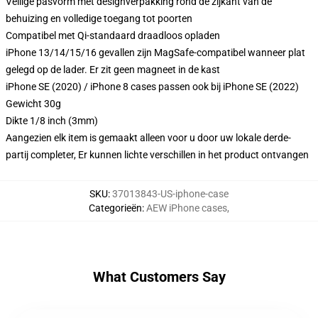
Veilige pasvorm met designverpakking rond de zijkant van de
behuizing en volledige toegang tot poorten
Compatibel met Qi-standaard draadloos opladen
iPhone 13/14/15/16 gevallen zijn MagSafe-compatibel wanneer plat
gelegd op de lader. Er zit geen magneet in de kast
iPhone SE (2020) / iPhone 8 cases passen ook bij iPhone SE (2022)
Gewicht 30g
Dikte 1/8 inch (3mm)
Aangezien elk item is gemaakt alleen voor u door uw lokale derde-
partij completer, Er kunnen lichte verschillen in het product ontvangen
SKU
:
37013843-US-iphone-case
Categorieën
:
AEW iPhone cases
,
What Customers Say