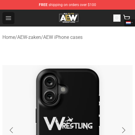
FREE
shipping on orders over $100
Aew Shop ⚡️ Official Aew Merchandise Store
Open menu
Home
/
AEW-zaken
/
AEW iPhone cases