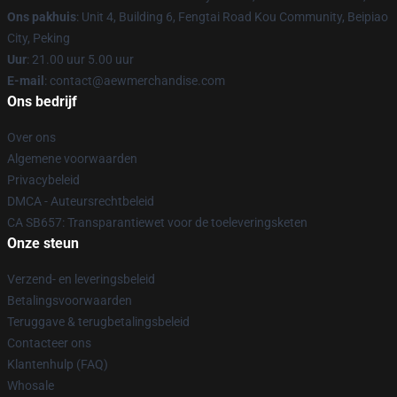
Ons pakhuis
: Unit 4, Building 6, Fengtai Road Kou Community, Beipiao
City, Peking
Uur
: 21.00 uur 5.00 uur
E-mail
:
contact@aewmerchandise.com
Ons bedrijf
Over ons
Algemene voorwaarden
Privacybeleid
DMCA - Auteursrechtbeleid
CA SB657: Transparantiewet voor de toeleveringsketen
Onze steun
Verzend- en leveringsbeleid
Betalingsvoorwaarden
Teruggave & terugbetalingsbeleid
Contacteer ons
Klantenhulp (FAQ)
Whosale