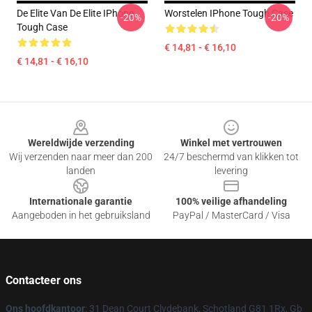
De Elite Van De Elite IPhone
Worstelen IPhone Tough Case
-20%
-20%
Tough Case
€ 14,81 - € 16,10
€ 14,81 - € 16,10
Footer
Wereldwijde verzending
Winkel met vertrouwen
Wij verzenden naar meer dan 200
24/7 beschermd van klikken tot
landen
levering
Internationale garantie
100% veilige afhandeling
Aangeboden in het gebruiksland
PayPal / MasterCard / Visa
Contacteer ons
Ons hoofdkantoor
: 31 Dean Court Clydebank, Schotland G81 1Rx, Gb