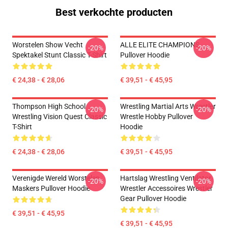
Best verkochte producten
Worstelen Show Vecht
ALLE ELITE CHAMPIONS
-20%
-20%
Spektakel Stunt Classic T-Shirt
Pullover Hoodie
€ 24,38 - € 28,06
€ 39,51 - € 45,95
Thompson High School
Wrestling Martial Arts Wrestler
-20%
-20%
Wrestling Vision Quest Classic
Wrestle Hobby Pullover
T-Shirt
Hoodie
€ 24,38 - € 28,06
€ 39,51 - € 45,95
Verenigde Wereld Worstelen
Hartslag Wrestling Ventilator
-20%
-20%
Maskers Pullover Hoodie
Wrestler Accessoires Wrestler
Gear Pullover Hoodie
€ 39,51 - € 45,95
€ 39,51 - € 45,95