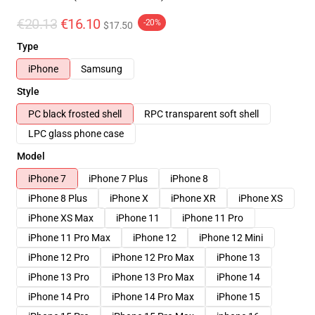
€20.13
€16.10
-20%
$17.50
Type
iPhone
Samsung
Style
PC black frosted shell
RPC transparent soft shell
LPC glass phone case
Model
iPhone 7
iPhone 7 Plus
iPhone 8
iPhone 8 Plus
iPhone X
iPhone XR
iPhone XS
iPhone XS Max
iPhone 11
iPhone 11 Pro
iPhone 11 Pro Max
iPhone 12
iPhone 12 Mini
iPhone 12 Pro
iPhone 12 Pro Max
iPhone 13
iPhone 13 Pro
iPhone 13 Pro Max
iPhone 14
iPhone 14 Pro
iPhone 14 Pro Max
iPhone 15