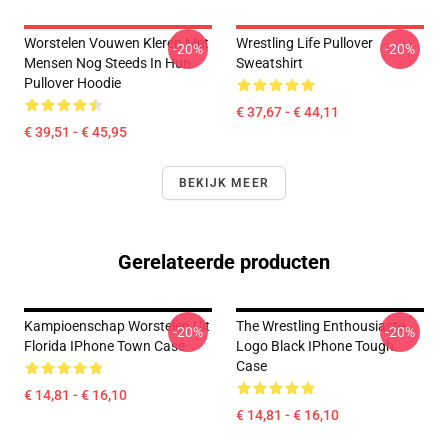
Worstelen Vouwen Kleren Met
Wrestling Life Pullover
-20%
-20%
Mensen Nog Steeds In Hun
Sweatshirt
Pullover Hoodie
€ 37,67 - € 44,11
€ 39,51 - € 45,95
BEKIJK MEER
Gerelateerde producten
Kampioenschap Worstelen Uit
The Wrestling Enthousiaste
-20%
-20%
Florida IPhone Town Case
Logo Black IPhone Tough
Case
€ 14,81 - € 16,10
€ 14,81 - € 16,10