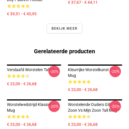
€ 37,67 - € 44,11
€ 39,51 - € 45,95
BEKIJK MEER
Gerelateerde producten
Verslaafd Worstelen Tall Mug
Kleurrijke Worstelkunst Tall
-20%
-20%
Mug
€ 23,00 - € 26,68
€ 23,00 - € 26,68
Worstelwedstrijd Klassieke
Worstelende Ouders Gift - Uw
-20%
-20%
Mug
Zoon Vs Mijn Zoon Tall Mug
€ 23,00 - € 26,68
€ 23,00 - € 26,68