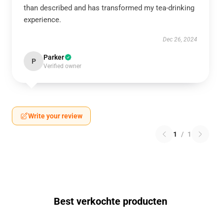
than described and has transformed my tea-drinking
experience.
Dec 26, 2024
Parker
P
Verified owner
Write your review
1
/
1
Best verkochte producten