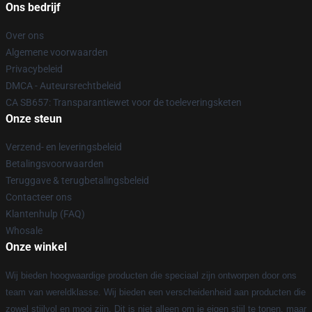
Ons bedrijf
Over ons
Algemene voorwaarden
Privacybeleid
DMCA - Auteursrechtbeleid
CA SB657: Transparantiewet voor de toeleveringsketen
Onze steun
Verzend- en leveringsbeleid
Betalingsvoorwaarden
Teruggave & terugbetalingsbeleid
Contacteer ons
Klantenhulp (FAQ)
Whosale
Onze winkel
Wij bieden hoogwaardige producten die speciaal zijn ontworpen door ons
team van wereldklasse. Wij bieden een verscheidenheid aan producten die
zowel stijlvol en mooi zijn. Dit is niet alleen om je eigen stijl te tonen, maar