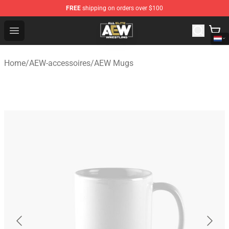
FREE
shipping on orders over $100
Aew Shop ⚡️ Official Aew Merchandise Store
Open menu
Home
/
AEW-accessoires
/
AEW Mugs