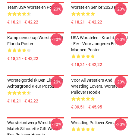
Team USA Worstelen Poster
Worstelen Senior 2023 Poster
-20%
-20%
€ 18,21 - € 42,22
€ 18,21 - € 42,22
Kampioenschap Worstelen Uit
USA Worstelen - Kracht - Moed
-20%
-20%
Florida Poster
- Eer - Voor Jongeren En
Mannen Poster
€ 18,21 - € 42,22
€ 18,21 - € 42,22
Worstelgordel Ik Ben Elite Kies
Voor All Wrestlers And
-20%
-20%
Achtergrond Kleur Poster
Wrestling Lovers. Worstelen
Pullover Hoodie
€ 18,21 - € 42,22
€ 39,51 - € 45,95
Worstelontwerp Wrestling
Wrestling Pullover Sweatshirt
-20%
-20%
Match Silhouette Gift Wrestler
Boy Pullover Hoodie