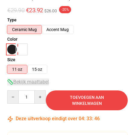
€29.90
€23.92
-20%
$26.00
Type
Ceramic Mug
Accent Mug
Color
Size
11 oz
15 oz
Bekijk maattabel
Quantity
TOEVOEGEN AAN
WINKELWAGEN
Deze uitverkoop eindigt over
04
:
33
:
46