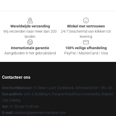
Footer
Wereldwijde verzending
Winkel met vertrouwen
Wij verzenden naar meer dan 200
24/7 beschermd van klikken tot
landen
levering
Internationale garantie
100% veilige afhandeling
Aangeboden in het gebruiksland
PayPal / MasterCard / Visa
Contacteer ons
Ons hoofdkantoor
: 31 Dean Court Clydebank, Schotland G81 1Rx, Gb
Ons pakhuis
: Unit 4, Building 6, Fengtai Road Kou Community, Beipiao
City, Peking
Uur
: 21.00 uur 5.00 uur
E-mail
:
contact@aewmerchandise.com