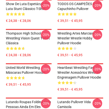
Show De Luta Espetáculo De
TODOS OS CAMPEÕES ELITE
-20%
-20%
Luta Stunt Clássico T-Shirt
Capuchinho Pullover
€ 24,38 - € 28,06
€ 39,51 - € 45,95
Thompson High School
Wrestling Artes Marciais
-20%
-20%
Wrestling Vision Quest T-Shirt
Wrestler Wrestle Hobby
Clássica
Pullover Hoodie
€ 24,38 - € 28,06
€ 39,51 - € 45,95
United World Wrestling
Heartbeat Wrestling Fan
-20%
-20%
Máscaras Pullover Hoodie
Wrestler Acessórios Wrestler
Engrenagem Pullover Hoodie
€ 39,51 - € 45,95
€ 39,51 - € 45,95
Lutando Roupas Folding Com
Lutando Pullover Vida
-20%
-20%
Pessoas Ainda Em Eles
Camisola