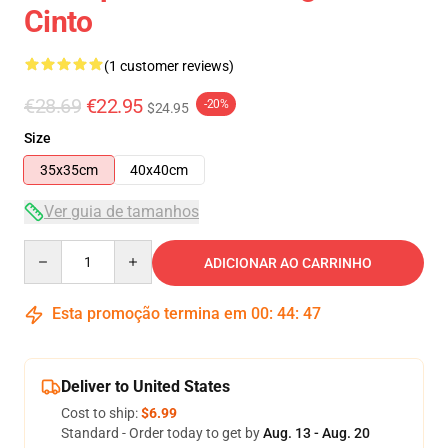
Cinto
(1 customer reviews)
€28.69
€22.95
-20%
$24.95
Size
35x35cm
40x40cm
Ver guia de tamanhos
Quantity
ADICIONAR AO CARRINHO
Esta promoção termina em
00
:
44
:
46
Deliver to United States
Cost to ship:
$6.99
Standard - Order today to get by
Aug. 13 - Aug. 20