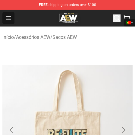
FREE
shipping on orders over $100
Aew Shop ⚡️ Official Aew Merchandise Store
Open menu
Início
/
Acessórios AEW
/
Sacos AEW