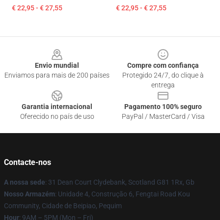
€ 22,95 - € 27,55
€ 22,95 - € 27,55
Footer
Envio mundial
Compre com confiança
Enviamos para mais de 200 países
Protegido 24/7, do clique à
entrega
Garantia internacional
Pagamento 100% seguro
Oferecido no país de uso
PayPal / MasterCard / Visa
Contacte-nos
A nossa sede
: 31 Dean Court Clydebank, Scotland G81 1Rx, Gb
Nosso Armazém
: Unidade 4, Construção 6, Fengtai Road Kou
Community, Cidade de Beipiao, Pequim
Hour
: 9AM – 5PM (Mon – Fri)