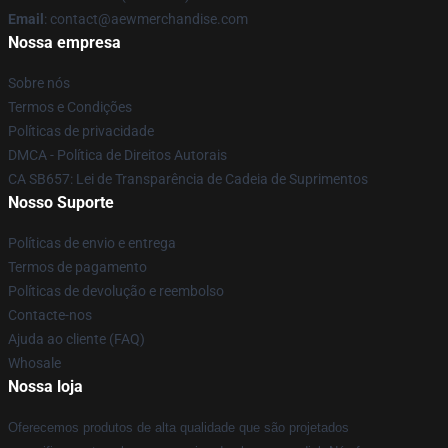
Email
:
contact@aewmerchandise.com
Nossa empresa
Sobre nós
Termos e Condições
Políticas de privacidade
DMCA - Política de Direitos Autorais
CA SB657: Lei de Transparência de Cadeia de Suprimentos
Nosso Suporte
Políticas de envio e entrega
Termos de pagamento
Políticas de devolução e reembolso
Contacte-nos
Ajuda ao cliente (FAQ)
Whosale
Nossa loja
Oferecemos produtos de alta qualidade que são projetados