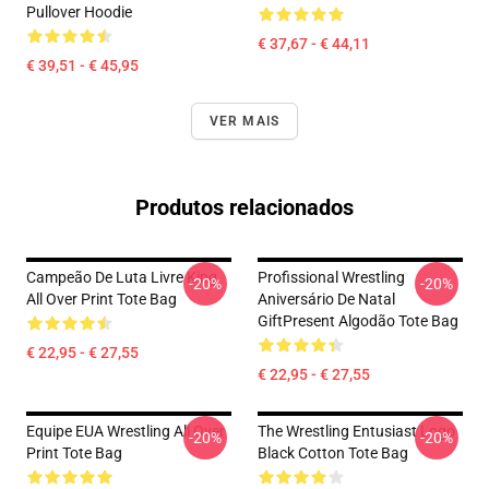
Pullover Hoodie
€ 37,67 - € 44,11
€ 39,51 - € 45,95
VER MAIS
Produtos relacionados
Campeão De Luta Livre King
Profissional Wrestling
-20%
-20%
All Over Print Tote Bag
Aniversário De Natal
GiftPresent Algodão Tote Bag
€ 22,95 - € 27,55
€ 22,95 - € 27,55
Equipe EUA Wrestling All Over
The Wrestling Entusiast Logo
-20%
-20%
Print Tote Bag
Black Cotton Tote Bag