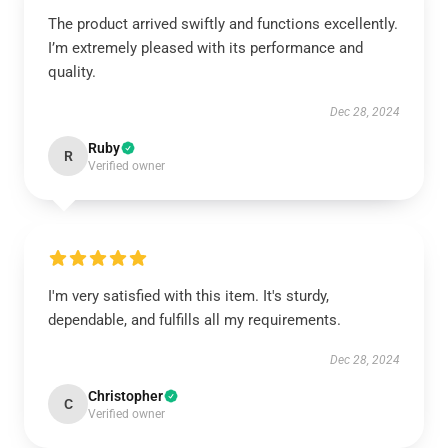
The product arrived swiftly and functions excellently.
I’m extremely pleased with its performance and
quality.
Dec 28, 2024
Ruby
R
Verified owner
I'm very satisfied with this item. It's sturdy,
dependable, and fulfills all my requirements.
Dec 28, 2024
Christopher
C
Verified owner