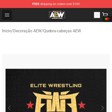
FREE
shipping on orders over $100
Aew Shop ⚡️ Official Aew Merchandise Store
Open menu
Início
/
Decoração AEW
/
Quebra-cabeças AEW