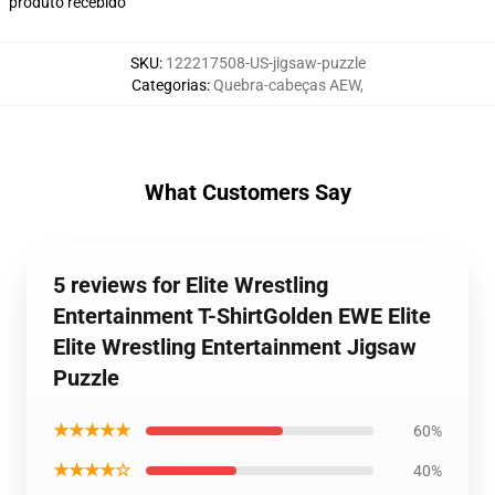
produto recebido
SKU
:
122217508-US-jigsaw-puzzle
Categorias
:
Quebra-cabeças AEW
,
What Customers Say
5 reviews for Elite Wrestling
Entertainment T-ShirtGolden EWE Elite
Elite Wrestling Entertainment Jigsaw
Puzzle
★★★★★
60%
★★★★☆
40%