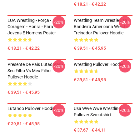
€ 18,21 - € 42,22
EUA Wrestling - Força -
Wrestling Team Wrestle Usa
-20%
-20%
Coragem - Honra - Para
Bandeira Americana Wrestler
Jovens E Homens Poster
Treinador Pullover Hoodie
€ 18,21 - € 42,22
€ 39,51 - € 45,95
Presente De Pais Lutadores -
Wrestling Pullover Hoodie
-20%
-20%
Seu Filho Vs Meu Filho
Pullover Hoodie
€ 39,51 - € 45,95
€ 39,51 - € 45,95
Lutando Pullover Hoodie
Usa Wwe Wwe Wrestling
-20%
-20%
Pullover Sweatshirt
€ 39,51 - € 45,95
€ 37,67 - € 44,11