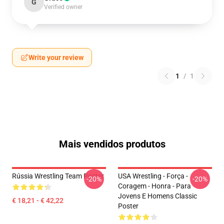
G
Verified owner
Write your review
1
/
1
Mais vendidos produtos
Rússia Wrestling Team Poster
USA Wrestling - Força -
-20%
-20%
Coragem - Honra - Para
Jovens E Homens Classic
€ 18,21 - € 42,22
Poster