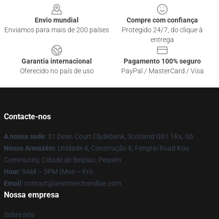
Envio mundial
Compre com confiança
Enviamos para mais de 200 países
Protegido 24/7, do clique à
entrega
Garantia internacional
Pagamento 100% seguro
Oferecido no país de uso
PayPal / MasterCard / Visa
Contacte-nos
A nossa sede
: 31 Dean Court Clydebank, Scotland G81 1Rx, Gb
Nosso Armazém
: Unidade 4, Construção 6, Fengtai Road Kou
Community, Cidade de Beipiao, Pequim
Hour
: 9AM – 5PM (Mon – Fri)
Email
:
contact@aewmerchandise.com
Nossa empresa
Sobre nós