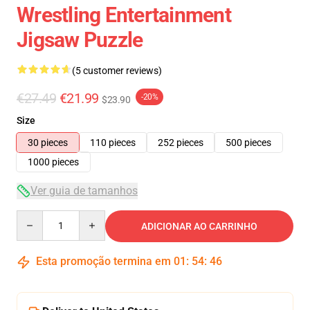
Wrestling Entertainment
Jigsaw Puzzle
(5 customer reviews)
€27.49
€21.99
-20%
$23.90
Size
30 pieces
110 pieces
252 pieces
500 pieces
1000 pieces
Ver guia de tamanhos
Quantity
ADICIONAR AO CARRINHO
Esta promoção termina em
01
:
54
:
45