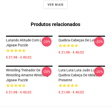
VER MAIS
Produtos relacionados
Lutando Atitude Com Logo
Quebra-Cabeças De Luta
-20%
-20%
Jigsaw Puzzle
€ 21,98 - € 40,02
€ 21,98 - € 40,02
Wrestling Treinador De
Luta Luta Luta Judo Lutador
-20%
-20%
Wrestling Amante Wrestling
Quebra-Cabeça De Idéias De
Jigsaw Puzzle
Presente
€ 21,98 - € 40,02
€ 21,98 - € 40,02
Footer