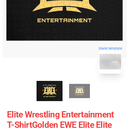
blank template
Elite Wrestling Entertainment
T-ShirtGolden EWE Elite Elite