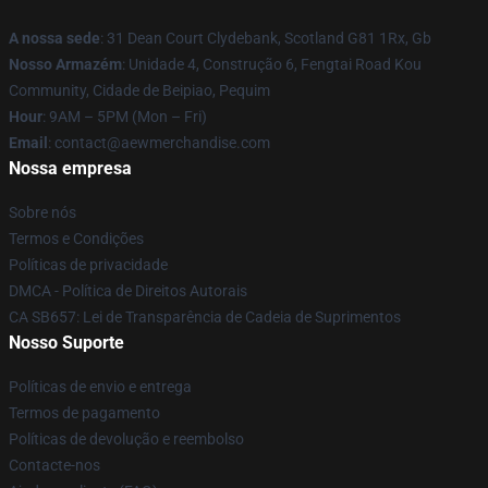
A nossa sede
: 31 Dean Court Clydebank, Scotland G81 1Rx, Gb
Nosso Armazém
: Unidade 4, Construção 6, Fengtai Road Kou
Community, Cidade de Beipiao, Pequim
Hour
: 9AM – 5PM (Mon – Fri)
Email
:
contact@aewmerchandise.com
Nossa empresa
Sobre nós
Termos e Condições
Políticas de privacidade
DMCA - Política de Direitos Autorais
CA SB657: Lei de Transparência de Cadeia de Suprimentos
Nosso Suporte
Políticas de envio e entrega
Termos de pagamento
Políticas de devolução e reembolso
Contacte-nos