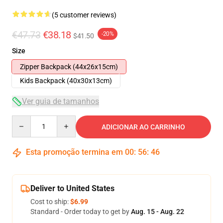
(5 customer reviews)
€47.73
€38.18
-20%
$41.50
Size
Zipper Backpack (44x26x15cm)
Kids Backpack (40x30x13cm)
Ver guia de tamanhos
Quantity
ADICIONAR AO CARRINHO
Esta promoção termina em
00
:
56
:
46
Deliver to United States
Cost to ship:
$6.99
Standard - Order today to get by
Aug. 15 - Aug. 22