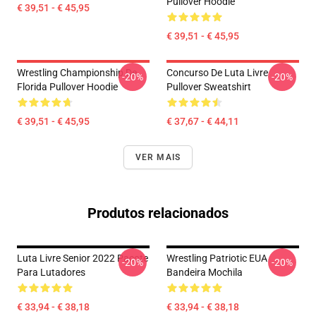
Pullover Hoodie
€ 39,51 - € 45,95
€ 39,51 - € 45,95
Wrestling Championship De
Concurso De Luta Livre
-20%
-20%
Florida Pullover Hoodie
Pullover Sweatshirt
€ 39,51 - € 45,95
€ 37,67 - € 44,11
VER MAIS
Produtos relacionados
Luta Livre Senior 2022 Pacote
Wrestling Patriotic EUA
-20%
-20%
Para Lutadores
Bandeira Mochila
€ 33,94 - € 38,18
€ 33,94 - € 38,18