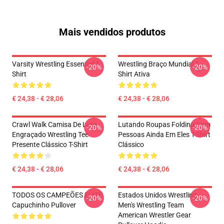
Mais vendidos produtos
Varsity Wrestling Essential T-
Wrestling Braço Mundial T-
-20%
-20%
Shirt
Shirt Ativa
€ 24,38 - € 28,06
€ 24,38 - € 28,06
Crawl Walk Camisa De Luta
Lutando Roupas Folding Com
-20%
-20%
Engraçado Wrestling Tee
Pessoas Ainda Em Eles T-Shirt
Presente Clássico T-Shirt
Clássico
€ 24,38 - € 28,06
€ 24,38 - € 28,06
TODOS OS CAMPEÕES ELITE
Estados Unidos Wrestling
-20%
-20%
Capuchinho Pullover
Men's Wrestling Team
American Wrestler Gear