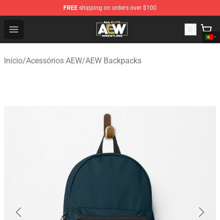
FREE
shipping on orders over $100
Aew Shop ⚡️ Official Aew Merchandise Store
Open menu
Início
/
Acessórios AEW
/
AEW Backpacks