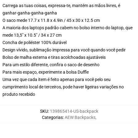
Carrega as tuas coisas, expressa-te, mantém as mãos livres, é
ganhar-ganha-ganha-ganha
O saco mede 17.7 x 11.8 x 4.9in / 45 x 30 x 12.5 cm
A maioria dos laptops padrão cabem no bolso interno do laptop, que
mede 13,5" x 10.5" / 34 x 27 cm
Concha de poliéster 100% durável
Design vívido, sublimação impressa para você quando você pedir
Bolso de malha externa e tiras acolchoadas ajustáveis
Para um estilo diferente, confira o saco de desenho
Para mais espaço, experimente a bolsa Duffle
Uma vez que cada item é feito apenas para você pelo seu
cumprimento local de terceiros, pode haver ligeiras variações no
produto recebido
SKU
:
139865414-US-backpack
Categorias
:
AEW Backpacks
,