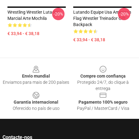
Wrestling Wrestler Lutador
Lutando Equipe Usa American
-20%
-20%
Marcial Arte Mochila
Flag Wrestler Treinador Gift
Backpack
€ 33,94 - € 38,18
€ 33,94 - € 38,18
Footer
Envio mundial
Compre com confiança
Enviamos para mais de 200 países
Protegido 24/7, do clique à
entrega
Garantia internacional
Pagamento 100% seguro
Oferecido no país de uso
PayPal / MasterCard / Visa
Contacte-nos