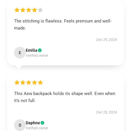
The stitching is flawless. Feels premium and well-
made.
Dec 29, 2024
Emilia
E
Verified owner
This Aew backpack holds its shape well. Even when
it’s not full.
Dec 28, 2024
Daphne
D
Verified owner