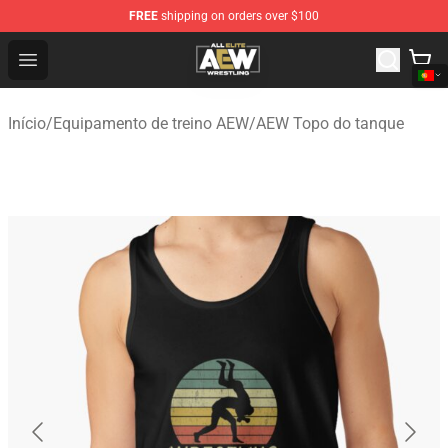
FREE
shipping on orders over $100
Aew Shop ⚡️ Official Aew Merchandise Store
Open menu
Início
/
Equipamento de treino AEW
/
AEW Topo do tanque