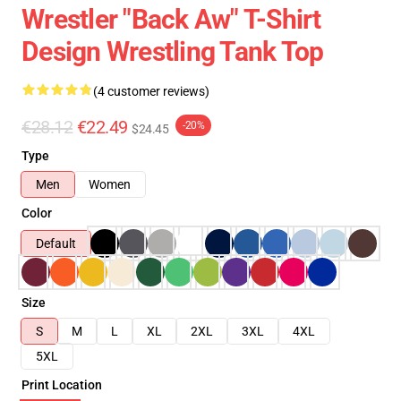
Wrestler "Back Aw" T-Shirt
Design Wrestling Tank Top
(4 customer reviews)
€28.12
€22.49
-20%
$24.45
Type
Men
Women
Color
Default
Size
S
M
L
XL
2XL
3XL
4XL
5XL
Print Location