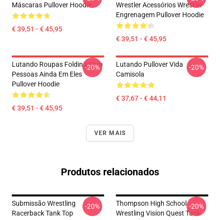
Máscaras Pullover Hoodie
Wrestler Acessórios Wrestler
Engrenagem Pullover Hoodie
€ 39,51 - € 45,95
€ 39,51 - € 45,95
Lutando Roupas Folding Com
Lutando Pullover Vida
-20%
-20%
Pessoas Ainda Em Eles
Camisola
Pullover Hoodie
€ 37,67 - € 44,11
€ 39,51 - € 45,95
VER MAIS
Produtos relacionados
Submissão Wrestling
Thompson High School
-20%
-20%
Racerback Tank Top
Wrestling Vision Quest Tank