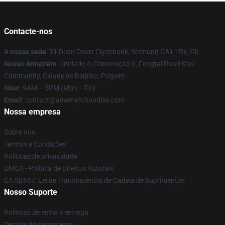
Contacte-nos
A nossa sede
: 31 Dean Court Clydebank, Scotland G81 1Rx, Gb
Nosso Armazém
: Unidade 4, Construção 6, Fengtai Road Kou
Community, Cidade de Beipiao, Pequim
Hour
: 9AM – 5PM (Mon – Fri)
Email
:
contact@aewmerchandise.com
Nossa empresa
Sobre nós
Termos e Condições
Políticas de privacidade
DMCA - Política de Direitos Autorais
CA SB657: Lei de Transparência de Cadeia de Suprimentos
Nosso Suporte
Políticas de envio e entrega
Termos de pagamento