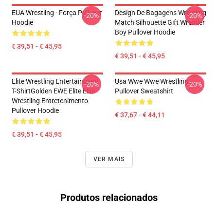
EUA Wrestling - Força Pullover
Design De Bagagens Wrestling
-20%
-20%
Hoodie
Match Silhouette Gift Wrestler
Boy Pullover Hoodie
€ 39,51 - € 45,95
€ 39,51 - € 45,95
Elite Wrestling Entertainment
Usa Wwe Wwe Wrestling
-20%
-20%
T-ShirtGolden EWE Elite Elite
Pullover Sweatshirt
Wrestling Entretenimento
Pullover Hoodie
€ 37,67 - € 44,11
€ 39,51 - € 45,95
VER MAIS
Produtos relacionados