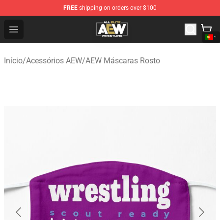
FREE
shipping on orders over $100
Aew Shop ⚡️ Official Aew Merchandise Store
Open menu
Início
/
Acessórios AEW
/
AEW Máscaras Rosto