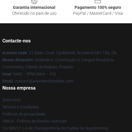
Garantia internacional
Pagamento 100% seguro
Oferecido no país de uso
PayPal / MasterCard / Visa
Contacte-nos
A nossa sede
: 31 Dean Court Clydebank, Scotland G81 1Rx, Gb
Nosso Armazém
: Unidade 4, Construção 6, Fengtai Road Kou
Community, Cidade de Beipiao, Pequim
Hour
: 9AM – 5PM (Mon – Fri)
Email
:
contact@aewmerchandise.com
Nossa empresa
Sobre nós
Termos e Condições
Políticas de privacidade
DMCA - Política de Direitos Autorais
CA SB657: Lei de Transparência de Cadeia de Suprimentos