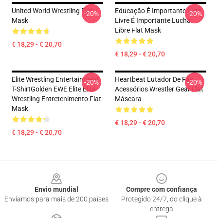
United World Wrestling Flat
Educação É Importante Luta
-20%
-20%
Mask
Livre É Importante Lucha
Libre Flat Mask
€ 18,29 - € 20,70
€ 18,29 - € 20,70
Elite Wrestling Entertainment
Heartbeat Lutador De Fãs
-20%
-20%
T-ShirtGolden EWE Elite Elite
Acessórios Wrestler Gear Flat
Wrestling Entretenimento Flat
Máscara
Mask
€ 18,29 - € 20,70
€ 18,29 - € 20,70
Footer
Envio mundial
Compre com confiança
Enviamos para mais de 200 países
Protegido 24/7, do clique à
entrega