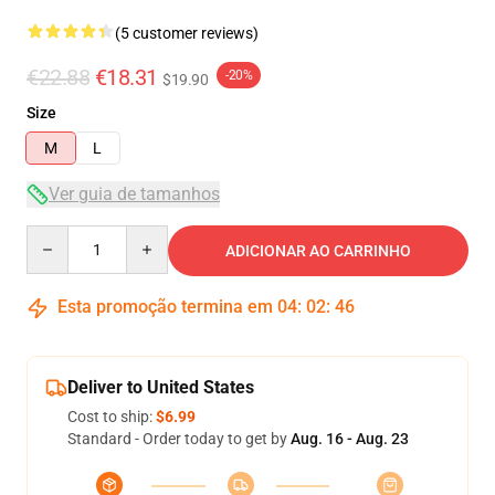
(5 customer reviews)
€22.88
€18.31
-20%
$19.90
Size
M
L
Ver guia de tamanhos
Quantity
ADICIONAR AO CARRINHO
Esta promoção termina em
04
:
02
:
46
Deliver to United States
Cost to ship:
$6.99
Standard - Order today to get by
Aug. 16 - Aug. 23