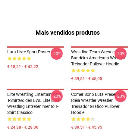
Mais vendidos produtos
Luta Livre Sport Poster
Wrestling Team Wrestle Usa
-20%
-20%
Bandeira Americana Wrestler
Treinador Pullover Hoodie
€ 18,21 - € 42,22
€ 39,51 - € 45,95
Elite Wrestling Entertainment
Comer Sono Luta Presente
-20%
-20%
T-ShirtGolden EWE Elite Elite
Idéia Wrestler Wrestler
Wrestling Entretenimento T-
Treinador Gráfico Pullover
Shirt Clássico
Hoodie
€ 24,38 - € 28,06
€ 39,51 - € 45,95