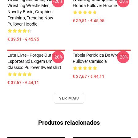
-20%
-20%
Wrestling Wrestle Men,
Florida Pullover Hoodie
Novelty Basic, Graphics
Feminino, Trending Now
€ 39,51 - € 45,95
Pullover Hoodie
€ 39,51 - € 45,95
Luta Livre - Porque Outros
Tabela Periódica De Wrestling
-20%
-20%
Esportes Só Exigem Um
Pullover Camisola
Clássico Pullover Sweatshirt
€ 37,67 - € 44,11
€ 37,67 - € 44,11
VER MAIS
Produtos relacionados