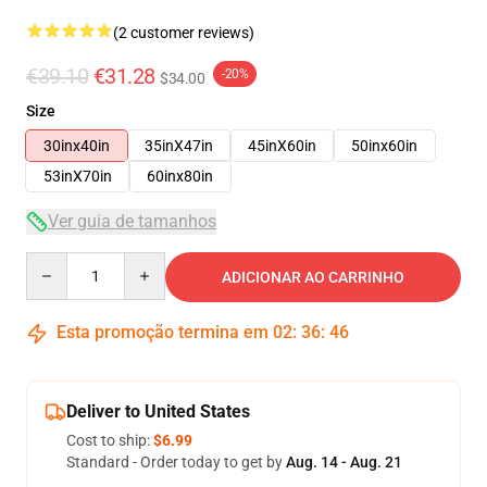
(2 customer reviews)
€39.10
€31.28
-20%
$34.00
Size
30inx40in
35inX47in
45inX60in
50inx60in
53inX70in
60inx80in
Ver guia de tamanhos
Quantity
ADICIONAR AO CARRINHO
Esta promoção termina em
02
:
36
:
46
Deliver to United States
Cost to ship:
$6.99
Standard - Order today to get by
Aug. 14 - Aug. 21