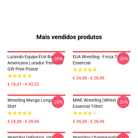
Mais vendidos produtos
Lutando Equipe EUA Bandeira
EUA Wrestling - Força T-Shirt
-20%
-20%
Americana Lutador Treinador
Essencial
Gift Print Poster
€ 24,38 - € 28,06
€ 18,21 - € 42,22
Wrestling Manga Longa T-
MWE Wrestling (White)
-20%
-20%
Shirt
Essential T-Shirt
€ 24,38 - € 28,06
€ 24,38 - € 28,06
Wrestling Definition, Vintage
Wrestling Championship De