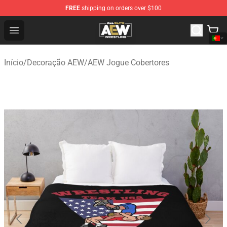
FREE
shipping on orders over $100
Aew Shop ⚡️ Official Aew Merchandise Store
Open menu
Início
/
Decoração AEW
/
AEW Jogue Cobertores