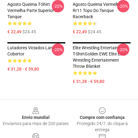
Agosto Queima T-Shirt
Agosto Queima Vermelho
-20%
-20%
Vermelha Parte Superior Do
Rr11 Topo Do Tanque
Tanque
Racerback
€ 22,49
$24.45
€ 22,49
$24.45
Lutadores Viciados Lançar O
Elite Wrestling Entertainment
-20%
-20%
Cobertor
T-ShirtGolden EWE Elite Elite
Wrestling Entertainment
Throw Blanket
€ 31,28 - € 59,80
€ 31,28 - € 59,80
Footer
Envio mundial
Compre com confiança
Enviamos para mais de 200 países
Protegido 24/7, do clique à
entrega