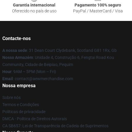
Garantia internacional
Pagamento 100% seguro
Oferecido no país de uso
PayPal / MasterCard / Visa
Contacte-nos
A nossa sede
: 31 Dean Court Clydebank, Scotland G81 1Rx, Gb
Nosso Armazém
: Unidade 4, Construção 6, Fengtai Road Kou
Community, Cidade de Beipiao, Pequim
Hour
: 9AM – 5PM (Mon – Fri)
Email
:
contact@aewmerchandise.com
Nossa empresa
Sobre nós
Termos e Condições
Políticas de privacidade
DMCA - Política de Direitos Autorais
CA SB657: Lei de Transparência de Cadeia de Suprimentos