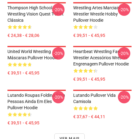
Thompson High School
Wrestling Artes Marciais
-20%
-20%
Wrestling Vision Quest T-Shirt
Wrestler Wrestle Hobby
Clássica
Pullover Hoodie
€ 24,38 - € 28,06
€ 39,51 - € 45,95
United World Wrestling
Heartbeat Wrestling Fan
-20%
-20%
Máscaras Pullover Hoodie
Wrestler Acessórios Wrestler
Engrenagem Pullover Hoodie
€ 39,51 - € 45,95
€ 39,51 - € 45,95
Lutando Roupas Folding Com
Lutando Pullover Vida
-20%
-20%
Pessoas Ainda Em Eles
Camisola
Pullover Hoodie
€ 37,67 - € 44,11
€ 39,51 - € 45,95
VER MAIS