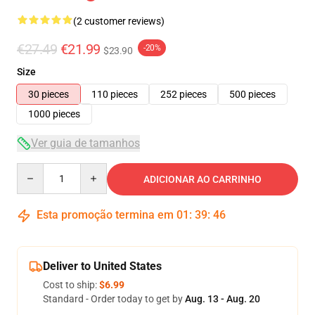
(2 customer reviews)
€27.49
€21.99
-20%
$23.90
Size
30 pieces
110 pieces
252 pieces
500 pieces
1000 pieces
Ver guia de tamanhos
Quantity
ADICIONAR AO CARRINHO
Esta promoção termina em
01
:
39
:
46
Deliver to United States
Cost to ship:
$6.99
Standard - Order today to get by
Aug. 13 - Aug. 20