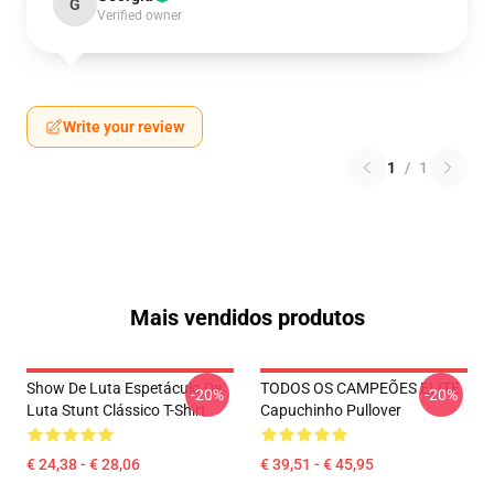
G
Verified owner
Write your review
1
/
1
Mais vendidos produtos
Show De Luta Espetáculo De
TODOS OS CAMPEÕES ELITE
-20%
-20%
Luta Stunt Clássico T-Shirt
Capuchinho Pullover
€ 24,38 - € 28,06
€ 39,51 - € 45,95