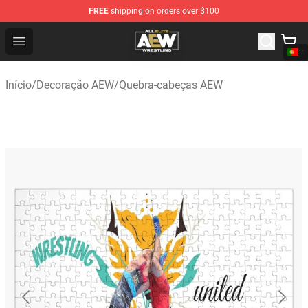
FREE
shipping on orders over $100
Aew Shop ⚡️ Official Aew Merchandise Store
Open menu
Início
/
Decoração AEW
/
Quebra-cabeças AEW