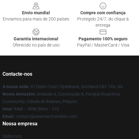
Envio mundial
Compre com confiança
Enviamos para mais de 200 países
Protegido 24/7, do clique à
entrega
Garantia internacional
Pagamento 100% seguro
Oferecido no país de uso
PayPal / MasterCard / Visa
Contacte-nos
A nossa sede
: 31 Dean Court Clydebank, Scotland G81 1Rx, Gb
Nosso Armazém
: Unidade 4, Construção 6, Fengtai Road Kou
Community, Cidade de Beipiao, Pequim
Hour
: 9AM – 5PM (Mon – Fri)
Email
:
contact@aewmerchandise.com
Nossa empresa
Sobre nós