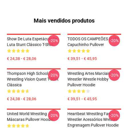
Mais vendidos produtos
Show De Luta Espetáculo De
TODOS OS CAMPEÕES ELITE
-20%
-20%
Luta Stunt Clássico T-Shirt
Capuchinho Pullover
€ 24,38 - € 28,06
€ 39,51 - € 45,95
Thompson High School
Wrestling Artes Marciais
-20%
-20%
Wrestling Vision Quest T-Shirt
Wrestler Wrestle Hobby
Clássica
Pullover Hoodie
€ 24,38 - € 28,06
€ 39,51 - € 45,95
United World Wrestling
Heartbeat Wrestling Fan
-20%
-20%
Máscaras Pullover Hoodie
Wrestler Acessórios Wrestler
Engrenagem Pullover Hoodie