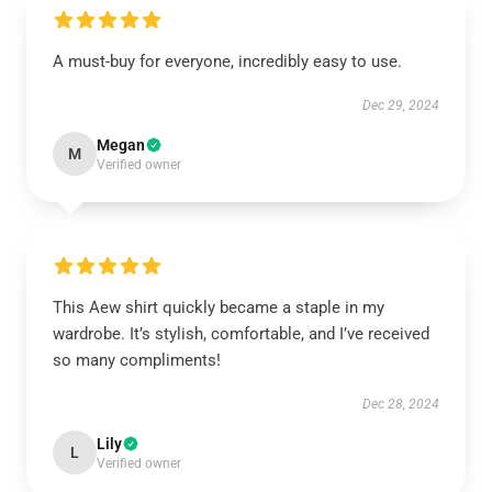
A must-buy for everyone, incredibly easy to use.
Dec 29, 2024
Megan
M
Verified owner
This Aew shirt quickly became a staple in my
wardrobe. It’s stylish, comfortable, and I’ve received
so many compliments!
Dec 28, 2024
Lily
L
Verified owner