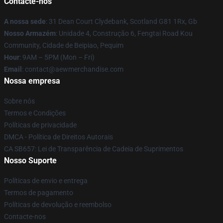
Contacte-nos
A nossa sede
: 31 Dean Court Clydebank, Scotland G81 1Rx, Gb
Nosso Armazém
: Unidade 4, Construção 6, Fengtai Road Kou
Community, Cidade de Beipiao, Pequim
Hour
: 9AM – 5PM (Mon – Fri)
Email
:
contact@aewmerchandise.com
Nossa empresa
Sobre nós
Termos e Condições
Políticas de privacidade
DMCA - Política de Direitos Autorais
CA SB657: Lei de Transparência de Cadeia de Suprimentos
Nosso Suporte
Políticas de envio e entrega
Termos de pagamento
Políticas de devolução e reembolso
Contacte-nos