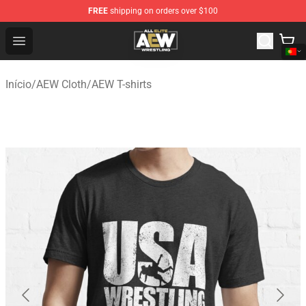
FREE
shipping on orders over $100
Aew Shop ⚡️ Official Aew Merchandise Store
Open menu
Início
/
AEW Cloth
/
AEW T-shirts