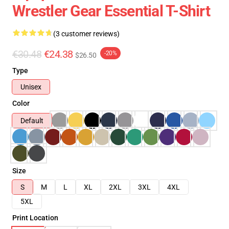
Wrestler Gear Essential T-Shirt
(3 customer reviews)
€30.48
€24.38
-20%
$26.50
Type
Unisex
Color
Default
Size
S
M
L
XL
2XL
3XL
4XL
5XL
Print Location