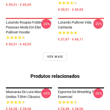
€ 39,51 - € 45,95
€ 39,51 - € 45,95
Lutando Roupas Folding Com
Lutando Pullover Vida
-20%
-20%
Pessoas Ainda Em Eles
Camisola
Pullover Hoodie
€ 37,67 - € 44,11
€ 39,51 - € 45,95
VER MAIS
Produtos relacionados
Mascaras De Luta Mundial
Esportes De Wrestling T-Shirt
-20%
-20%
Unidas T-Shirt Clássico
Essencial
€ 24,38 - € 28,06
€ 24,38 - € 28,06