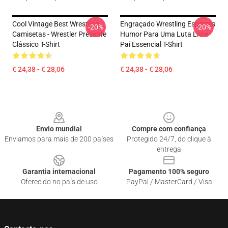
Cool Vintage Best Wrestling
Engraçado Wrestling Esportes
-20%
-20%
Camisetas - Wrestler Presente
Humor Para Uma Luta Livre
Clássico T-Shirt
Pai Essencial T-Shirt
€ 24,38 - € 28,06
€ 24,38 - € 28,06
Footer
Envio mundial
Compre com confiança
Enviamos para mais de 200 países
Protegido 24/7, do clique à
entrega
Garantia internacional
Pagamento 100% seguro
Oferecido no país de uso
PayPal / MasterCard / Visa