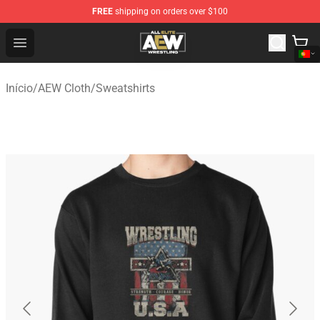
FREE
shipping on orders over $100
Aew Shop ⚡️ Official Aew Merchandise Store
Open menu
Início
/
AEW Cloth
/
Sweatshirts