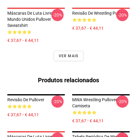
Máscaras De Luta Livre
Revisão De Wrestling Pullover
-20%
-20%
Mundo Unidos Pullover
Sweatshirt
€ 37,67 - € 44,11
€ 37,67 - € 44,11
VER MAIS
Produtos relacionados
Revisão De Pullover
MWA Wrestling Pullover
-20%
-20%
Camiseta
€ 37,67 - € 44,11
€ 37,67 - € 44,11
Máscaras De Luta Livre
Tabela Periódica De Wrestling