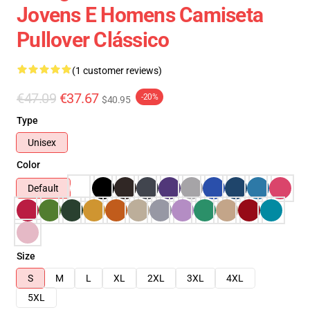
Jovens E Homens Camiseta
Pullover Clássico
(1 customer reviews)
€47.09
€37.67
-20%
$40.95
Type
Unisex
Color
Default
Size
S
M
L
XL
2XL
3XL
4XL
5XL