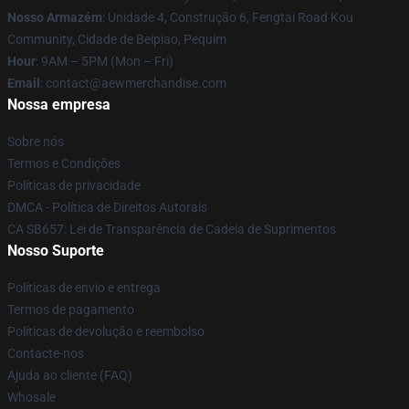
Nosso Armazém
: Unidade 4, Construção 6, Fengtai Road Kou
Community, Cidade de Beipiao, Pequim
Hour
: 9AM – 5PM (Mon – Fri)
Email
:
contact@aewmerchandise.com
Nossa empresa
Sobre nós
Termos e Condições
Políticas de privacidade
DMCA - Política de Direitos Autorais
CA SB657: Lei de Transparência de Cadeia de Suprimentos
Nosso Suporte
Políticas de envio e entrega
Termos de pagamento
Políticas de devolução e reembolso
Contacte-nos
Ajuda ao cliente (FAQ)
Whosale