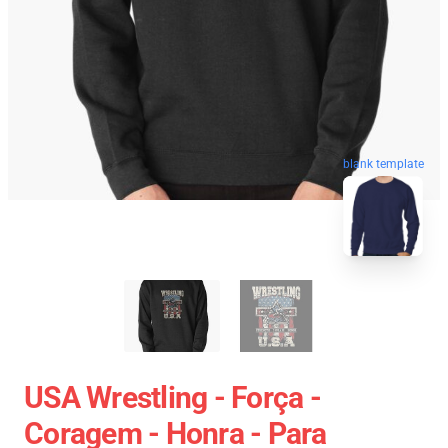
blank template
USA Wrestling - Força -
Coragem - Honra - Para