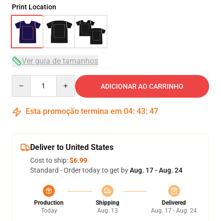
Print Location
Ver guia de tamanhos
Quantity
ADICIONAR AO CARRINHO
Esta promoção termina em
04
:
43
:
47
Deliver to United States
Cost to ship:
$6.99
Standard - Order today to get by
Aug. 17 - Aug. 24
Production
Shipping
Delivered
Today
Aug. 13
Aug. 17 - Aug. 24