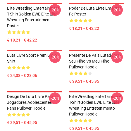
Elite Wrestling Entertainment
Poder De Luta Livre Em Pride
-20%
-20%
T-ShirtGolden EWE Elite Elite
Fc Poster
Wrestling Entertainment
Poster
€ 18,21 - € 42,22
€ 18,21 - € 42,22
Luta Livre Sport Premium T-
Presente De Pais Lutadores -
-20%
-20%
Shirt
Seu Filho Vs Meu Filho
Pullover Hoodie
€ 24,38 - € 28,06
€ 39,51 - € 45,95
Design De Luta Livre Para
Elite Wrestling Entertainment
-20%
-20%
Jogadores Adolescentes,
T-ShirtGolden EWE Elite Elite
Fans Pullover Hoodie
Wrestling Entretenimento
Pullover Hoodie
€ 39,51 - € 45,95
€ 39,51 - € 45,95