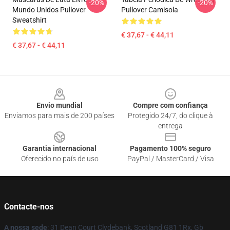
-20%
-20%
Mundo Unidos Pullover
Pullover Camisola
Sweatshirt
€ 37,67 - € 44,11
€ 37,67 - € 44,11
Footer
Envio mundial
Compre com confiança
Enviamos para mais de 200 países
Protegido 24/7, do clique à
entrega
Garantia internacional
Pagamento 100% seguro
Oferecido no país de uso
PayPal / MasterCard / Visa
Contacte-nos
A nossa sede
: 31 Dean Court Clydebank, Scotland G81 1Rx, Gb