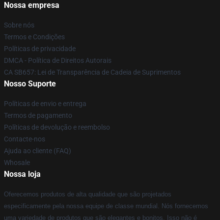
Nossa empresa
Sobre nós
Termos e Condições
Políticas de privacidade
DMCA - Política de Direitos Autorais
CA SB657: Lei de Transparência de Cadeia de Suprimentos
Nosso Suporte
Políticas de envio e entrega
Termos de pagamento
Políticas de devolução e reembolso
Contacte-nos
Ajuda ao cliente (FAQ)
Whosale
Nossa loja
Oferecemos produtos de alta qualidade que são projetados
especificamente pela nossa equipe de classe mundial. Nós fornecemos
uma variedade de produtos que são elegantes e bonitos. Isso não é