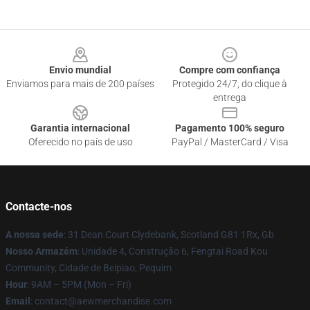
Footer
Envio mundial
Compre com confiança
Enviamos para mais de 200 países
Protegido 24/7, do clique à
entrega
Garantia internacional
Pagamento 100% seguro
Oferecido no país de uso
PayPal / MasterCard / Visa
Contacte-nos
A nossa sede
: 31 Dean Court Clydebank, Scotland G81 1Rx, Gb
Nosso Armazém
: Unidade 4, Construção 6, Fengtai Road Kou
Community, Cidade de Beipiao, Pequim
Hour
: 9AM – 5PM (Mon – Fri)
Email
:
contact@aewmerchandise.com