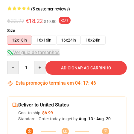
(5 customer reviews)
€22.77
€18.22
-20%
$19.80
Size
12x18in
16x16in
16x24in
18x24in
Ver guia de tamanhos
Quantity
ADICIONAR AO CARRINHO
Esta promoção termina em
04
:
17
:
46
Deliver to United States
Cost to ship:
$6.99
Standard - Order today to get by
Aug. 13 - Aug. 20