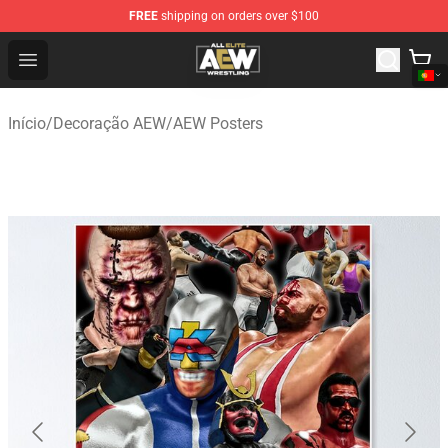
FREE
shipping on orders over $100
Aew Shop ⚡️ Official Aew Merchandise Store
Open menu
Início
/
Decoração AEW
/
AEW Posters