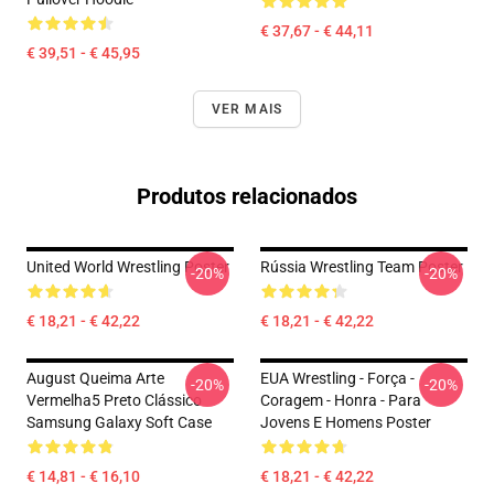
€ 37,67 - € 44,11
€ 39,51 - € 45,95
VER MAIS
Produtos relacionados
United World Wrestling Poster
Rússia Wrestling Team Poster
-20%
-20%
€ 18,21 - € 42,22
€ 18,21 - € 42,22
August Queima Arte
EUA Wrestling - Força -
-20%
-20%
Vermelha5 Preto Clássico
Coragem - Honra - Para
Samsung Galaxy Soft Case
Jovens E Homens Poster
€ 14,81 - € 16,10
€ 18,21 - € 42,22