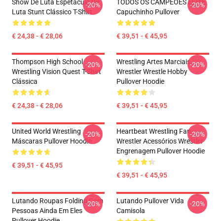
Show De Luta Espetáculo De
TODOS OS CAMPEÕES ELITE
-20%
-20%
Luta Stunt Clássico T-Shirt
Capuchinho Pullover
€ 24,38 - € 28,06
€ 39,51 - € 45,95
Thompson High School
Wrestling Artes Marciais
-20%
-20%
Wrestling Vision Quest T-Shirt
Wrestler Wrestle Hobby
Clássica
Pullover Hoodie
€ 24,38 - € 28,06
€ 39,51 - € 45,95
United World Wrestling
Heartbeat Wrestling Fan
-20%
-20%
Máscaras Pullover Hoodie
Wrestler Acessórios Wrestler
Engrenagem Pullover Hoodie
€ 39,51 - € 45,95
€ 39,51 - € 45,95
Lutando Roupas Folding Com
Lutando Pullover Vida
-20%
-20%
Pessoas Ainda Em Eles
Camisola
Pullover Hoodie