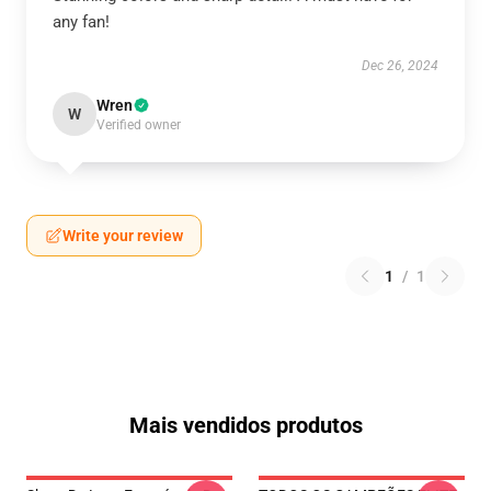
any fan!
Dec 26, 2024
Wren
W
Verified owner
Write your review
1
/
1
Mais vendidos produtos