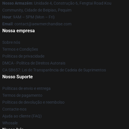
Nosso Armazém
: Unidade 4, Construção 6, Fengtai Road Kou
Community, Cidade de Beipiao, Pequim
Hour
: 9AM – 5PM (Mon – Fri)
Email
:
contact@aewmerchandise.com
Nossa empresa
Sobre nós
Termos e Condições
Políticas de privacidade
DMCA - Política de Direitos Autorais
CA SB657: Lei de Transparência de Cadeia de Suprimentos
Nosso Suporte
Políticas de envio e entrega
Termos de pagamento
Políticas de devolução e reembolso
Contacte-nos
Ajuda ao cliente (FAQ)
Whosale