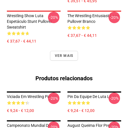
€ 39,51 - € 45,95
Wrestling Show Luta
The Wrestling Entusiast Logo
-20%
-20%
Espetáculo Stunt Pullover
Pullover Branco
Sweatshirt
€ 37,67 - € 44,11
€ 37,67 - € 44,11
VER MAIS
Produtos relacionados
Viciada Em Wrestling Pinças
Pin Da Equipe De Luta Livre
-20%
-20%
€ 9,24 - € 12,00
€ 9,24 - € 12,00
Campeonato Mundial Do
August Queima Flor Preta De
-20%
-20%