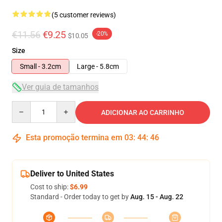
(5 customer reviews)
€11.56
€9.25
-20%
$10.05
Size
Small - 3.2cm
Large - 5.8cm
Ver guia de tamanhos
Quantity
ADICIONAR AO CARRINHO
Esta promoção termina em
03
:
44
:
46
Deliver to United States
Cost to ship:
$6.99
Standard - Order today to get by
Aug. 15 - Aug. 22