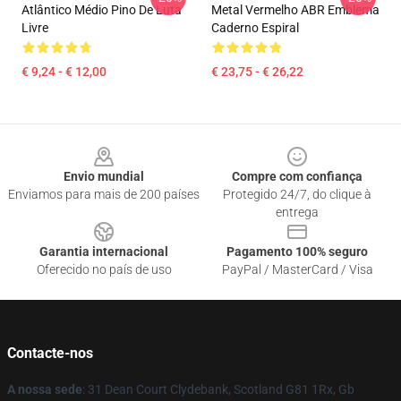
Atlântico Médio Pino De Luta
Metal Vermelho ABR Emblema
Livre
Caderno Espiral
€ 9,24 - € 12,00
€ 23,75 - € 26,22
Footer
Envio mundial
Compre com confiança
Enviamos para mais de 200 países
Protegido 24/7, do clique à
entrega
Garantia internacional
Pagamento 100% seguro
Oferecido no país de uso
PayPal / MasterCard / Visa
Contacte-nos
A nossa sede
: 31 Dean Court Clydebank, Scotland G81 1Rx, Gb