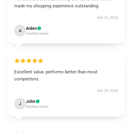
made my shopping experience outstanding.
Dec 31, 2024
Aiden
A
Verified owner
Excellent value, performs better than most
competitors.
Dec 29, 2024
John
J
Verified owner