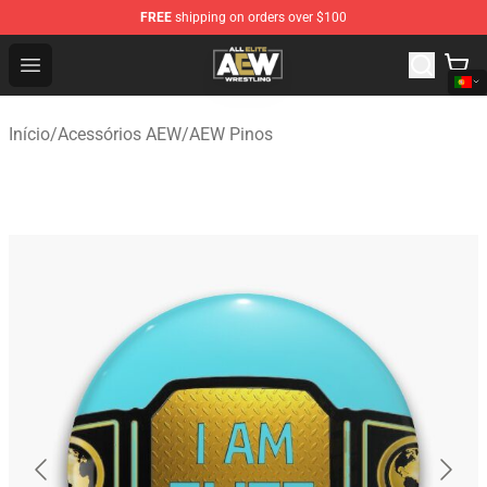
FREE
shipping on orders over $100
Aew Shop ⚡️ Official Aew Merchandise Store
Open menu
Início
/
Acessórios AEW
/
AEW Pinos