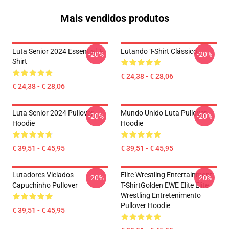
Mais vendidos produtos
Luta Senior 2024 Essential T-
Lutando T-Shirt Clássico
-20%
-20%
Shirt
€ 24,38 - € 28,06
€ 24,38 - € 28,06
Luta Senior 2024 Pullover
Mundo Unido Luta Pullover
-20%
-20%
Hoodie
Hoodie
€ 39,51 - € 45,95
€ 39,51 - € 45,95
Lutadores Viciados
Elite Wrestling Entertainment
-20%
-20%
Capuchinho Pullover
T-ShirtGolden EWE Elite Elite
Wrestling Entretenimento
Pullover Hoodie
€ 39,51 - € 45,95