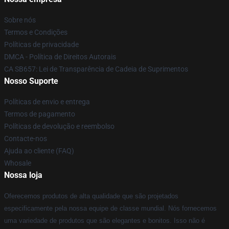
Sobre nós
Termos e Condições
Políticas de privacidade
DMCA - Política de Direitos Autorais
CA SB657: Lei de Transparência de Cadeia de Suprimentos
Nosso Suporte
Políticas de envio e entrega
Termos de pagamento
Políticas de devolução e reembolso
Contacte-nos
Ajuda ao cliente (FAQ)
Whosale
Nossa loja
Oferecemos produtos de alta qualidade que são projetados
especificamente pela nossa equipe de classe mundial. Nós fornecemos
uma variedade de produtos que são elegantes e bonitos. Isso não é