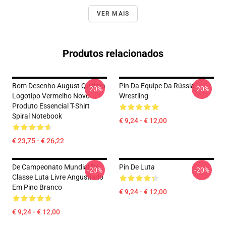
VER MAIS
Produtos relacionados
Bom Desenho August Queima
Pin Da Equipe Da Rússia
-20%
-20%
Logotipo Vermelho Novo
Wrestling
Produto Essencial T-Shirt
Spiral Notebook
€ 9,24 - € 12,00
€ 23,75 - € 26,22
De Campeonato Mundial De
Pin De Luta
-20%
-20%
Classe Luta Livre Angustiado
Em Pino Branco
€ 9,24 - € 12,00
€ 9,24 - € 12,00