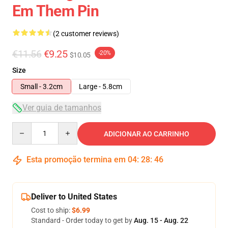
Em Them Pin
(2 customer reviews)
€11.56
€9.25
-20%
$10.05
Size
Small - 3.2cm
Large - 5.8cm
Ver guia de tamanhos
Quantity
ADICIONAR AO CARRINHO
Esta promoção termina em
04
:
28
:
46
Deliver to United States
Cost to ship:
$6.99
Standard - Order today to get by
Aug. 15 - Aug. 22