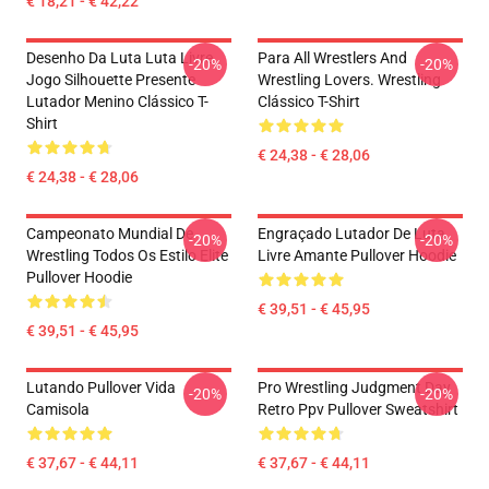
€ 18,21 - € 42,22
Desenho Da Luta Luta Livre
Para All Wrestlers And
-20%
-20%
Jogo Silhouette Presente
Wrestling Lovers. Wrestling
Lutador Menino Clássico T-
Clássico T-Shirt
Shirt
€ 24,38 - € 28,06
€ 24,38 - € 28,06
Campeonato Mundial De
Engraçado Lutador De Luta
-20%
-20%
Wrestling Todos Os Estilo Elite
Livre Amante Pullover Hoodie
Pullover Hoodie
€ 39,51 - € 45,95
€ 39,51 - € 45,95
Lutando Pullover Vida
Pro Wrestling Judgment Day
-20%
-20%
Camisola
Retro Ppv Pullover Sweatshirt
€ 37,67 - € 44,11
€ 37,67 - € 44,11