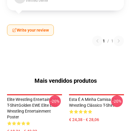
Verified owner
Write your review
1
/
1
Mais vendidos produtos
Elite Wrestling Entertainment
Esta É A Minha Camisa De
-20%
-20%
T-ShirtGolden EWE Elite Elite
Wrestling Clássico T-Shirt
Wrestling Entertainment
Poster
€ 24,38 - € 28,06