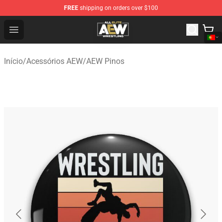
FREE
shipping on orders over $100
Aew Shop ⚡️ Official Aew Merchandise Store
Open menu
Início
/
Acessórios AEW
/
AEW Pinos