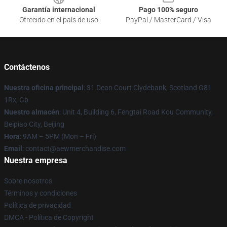
Garantía internacional
Pago 100% seguro
Ofrecido en el país de uso
PayPal / MasterCard / Visa
Contáctenos
Nuestra oficina principal
: 31 Dean Court Clydebank, Scotland G81
1Rx, Gb
Nuestro almacén
: Unit 4, Building 6, Fengtai Road Kou Community,
Beipiao City, Beijing
Hora
: 9AM – 5PM (Mon – Fri)
Email
:
contact@aewmerchandise.com
Nuestra empresa
Sobre nosotros
Términos y condiciones
Política de privacidad
DMCA - Política de Copyright