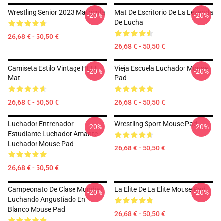
Wrestling Senior 2023 Matrícula
Mat De Escritorio De La Leyenda
-20%
-20%
De Lucha
26,68 € - 50,50 €
26,68 € - 50,50 €
Camiseta Estilo Vintage HEEL
Vieja Escuela Luchador Mouse
-20%
-20%
Mat
Pad
26,68 € - 50,50 €
26,68 € - 50,50 €
Luchador Entrenador
Wrestling Sport Mouse Pad
-20%
-20%
Estudiante Luchador Amante
Luchador Mouse Pad
26,68 € - 50,50 €
26,68 € - 50,50 €
Campeonato De Clase Mundial
La Elite De La Elite Mouse Pad
-20%
-20%
Luchando Angustiado En
Blanco Mouse Pad
26,68 € - 50,50 €