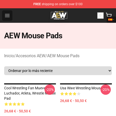
FREE
shipping on orders over $100
Aew Shop ⚡️ Official Aew Merchandise Store
Open menu
AEW Mouse Pads
Inicio
/
Accesorios AEW
/
AEW Mouse Pads
Cool Wrestling Fan Mueve El
Usa Wwe Wrestling Mouse Pad
-20%
-20%
Luchador, Atleta, Wrestle Mouse
Pad
26,68 € - 50,50 €
26,68 € - 50,50 €