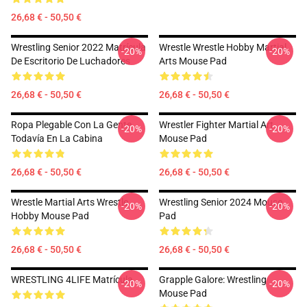
26,68 € - 50,50 €
Wrestling Senior 2022 Matrícula
Wrestle Wrestle Hobby Martial
-20%
-20%
De Escritorio De Luchadores
Arts Mouse Pad
26,68 € - 50,50 €
26,68 € - 50,50 €
Ropa Plegable Con La Gente
Wrestler Fighter Martial Art
-20%
-20%
Todavía En La Cabina
Mouse Pad
26,68 € - 50,50 €
26,68 € - 50,50 €
Wrestle Martial Arts Wrestle
Wrestling Senior 2024 Mouse
-20%
-20%
Hobby Mouse Pad
Pad
26,68 € - 50,50 €
26,68 € - 50,50 €
WRESTLING 4LIFE Matrícula
Grapple Galore: Wrestling
-20%
-20%
Mouse Pad