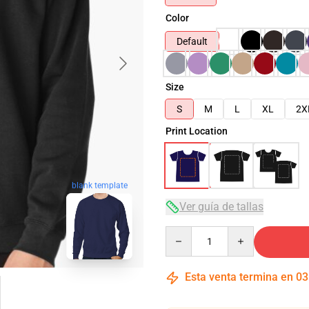
Color
Default
Size
S
M
L
XL
2X
Print Location
blank template
Ver guía de tallas
Quantity
Esta venta termina en
03