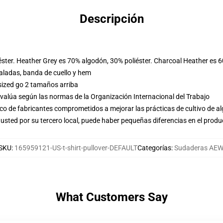
Descripción
éster. Heather Grey es 70% algodón, 30% poliéster. Charcoal Heather es 
ladas, banda de cuello y hem
sized go 2 tamaños arriba
evalúa según las normas de la Organización Internacional del Trabajo
o de fabricantes comprometidos a mejorar las prácticas de cultivo de al
usted por su tercero local, puede haber pequeñas diferencias en el produ
SKU
:
165959121-US-t-shirt-pullover-DEFAULT
Categorías
:
Sudaderas AEW
What Customers Say