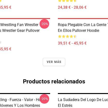
45,95 €
24,38 € - 28,06 €
-20%
 Wrestling Fan Wrestler
Ropa Plegable Con La Gente
 Wrestler Gear Pullover
En Ellos Pullover Hoodie
39,51 € - 45,95 €
45,95 €
VER MÁS
Productos relacionados
-20%
ing - Fuerza - Valor - Honor -
La Sudadera Del Logo De Lu
Jóvenes Y Los Hombres
El Estrés