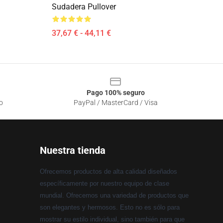
Sudadera Pullover
37,67 € - 44,11 €
Pago 100% seguro
o
PayPal / MasterCard / Visa
Nuestra tienda
Ofrecemos productos de alta calidad diseñados
específicamente por nuestro equipo de clase
mundial. Ofrecemos una variedad de productos que
son elegantes y hermosos. Esto no es sólo para
mostrar su estilo individual, sino también para que