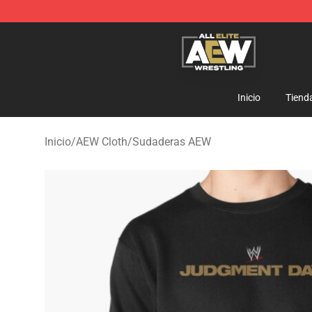
Aew Shop ⚡️ Official Aew Merchandise Store
Inicio
Tiend
Inicio
/
AEW Cloth
/
Sudaderas AEW