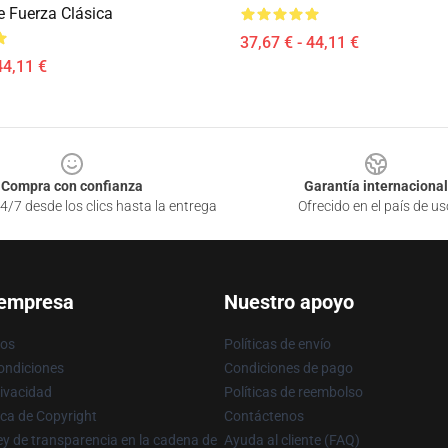
 Fuerza Clásica
37,67 € - 44,11 €
44,11 €
Compra con confianza
Garantía internacional
4/7 desde los clics hasta la entrega
Ofrecido en el país de us
 empresa
Nuestro apoyo
ros
Políticas de envío
ondiciones
Condiciones de pago
rivacidad
Políticas de reembolso
ica de Copyright
Contáctenos
y de transparencia en la cadena de
Ayuda al cliente (FAQ)