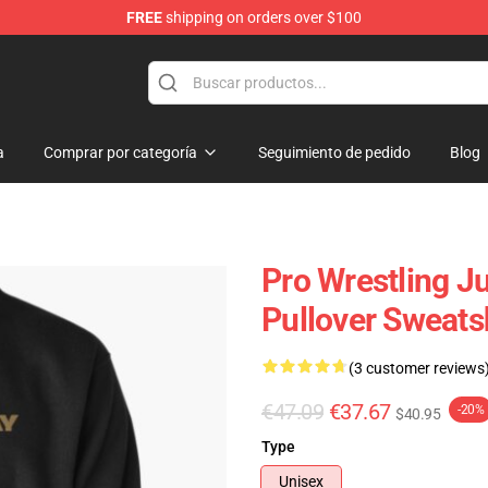
FREE
shipping on orders over $100
a
Comprar por categoría
Seguimiento de pedido
Blog
Pro Wrestling J
Pullover Sweats
(3 customer reviews
€47.09
€37.67
-20%
$40.95
Type
Unisex