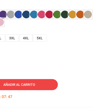
L
3XL
4XL
5XL
AÑADIR AL CARRITO
:
07
:
46