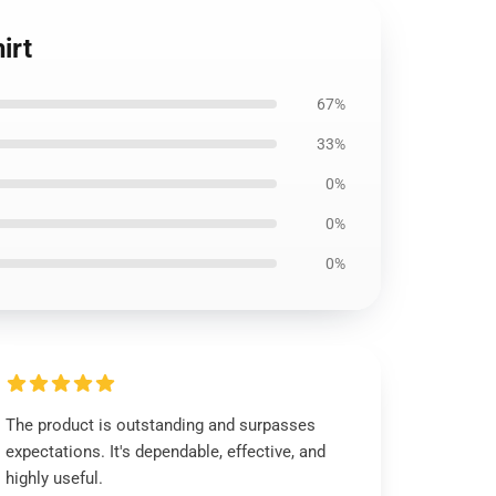
irt
67%
33%
0%
0%
0%
The product is outstanding and surpasses
expectations. It's dependable, effective, and
highly useful.