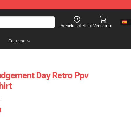
Atención al cliente
Ver carrito
Contacto
udgement Day Retro Ppv
hirt
)