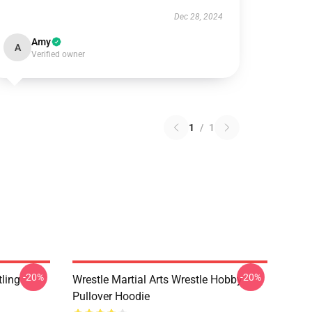
Dec 28, 2024
Amy
A
Verified owner
1
/
1
-20%
-20%
ling
Wrestle Martial Arts Wrestle Hobby
Pullover Hoodie