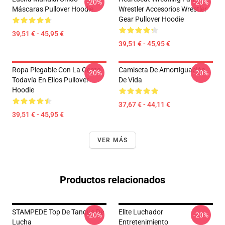
-20%
-20%
Máscaras Pullover Hoodie
Wrestler Accesorios Wrestler
Gear Pullover Hoodie
39,51 € - 45,95 €
39,51 € - 45,95 €
Ropa Plegable Con La Gente
Camiseta De Amortiguación
-20%
-20%
Todavía En Ellos Pullover
De Vida
Hoodie
37,67 € - 44,11 €
39,51 € - 45,95 €
VER MÁS
Productos relacionados
STAMPEDE Top De Tanque De
Elite Luchador
-20%
-20%
Lucha
Entretenimiento