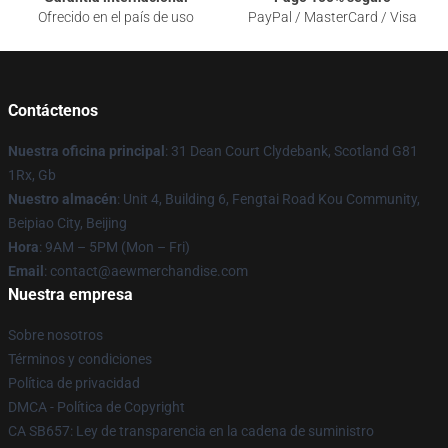
Ofrecido en el país de uso
PayPal / MasterCard / Visa
Contáctenos
Nuestra oficina principal
: 31 Dean Court Clydebank, Scotland G81
1Rx, Gb
Nuestro almacén
: Unit 4, Building 6, Fengtai Road Kou Community,
Beipiao City, Beijing
Hora
: 9AM – 5PM (Mon – Fri)
Email
:
contact@aewmerchandise.com
Nuestra empresa
Sobre nosotros
Términos y condiciones
Política de privacidad
DMCA - Política de Copyright
CA SB657: Ley de transparencia en la cadena de suministro