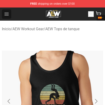
FREE
shipping on orders over $100
Aew Shop ⚡️ Official Aew Merchandise Store
Open menu
Inicio
/
AEW Workout Gear
/
AEW Tops de tanque