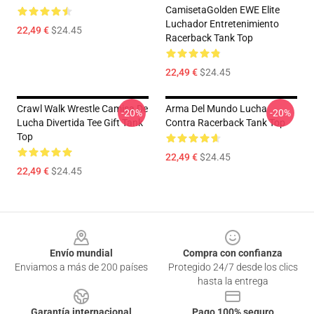
CamisetaGolden EWE Elite
Luchador Entretenimiento
22,49 €
$24.45
Racerback Tank Top
22,49 €
$24.45
Crawl Walk Wrestle Camisa De
Arma Del Mundo Lucha
-20%
-20%
Lucha Divertida Tee Gift Tank
Contra Racerback Tank Top
Top
22,49 €
$24.45
22,49 €
$24.45
Footer
Envío mundial
Compra con confianza
Enviamos a más de 200 países
Protegido 24/7 desde los clics
hasta la entrega
Garantía internacional
Pago 100% seguro