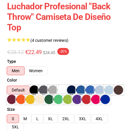
Luchador Profesional "Back
Throw" Camiseta De Diseño
Top
(4 customer reviews)
€28.12
€22.49
-20%
$24.45
Type
Men
Women
Color
Default
Size
S
M
L
XL
2XL
3XL
4XL
5XL