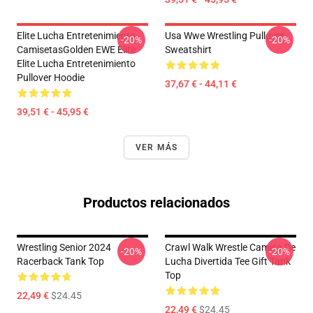
Elite Lucha Entretenimiento
Usa Wwe Wrestling Pullover
-20%
-20%
CamisetasGolden EWE Elite
Sweatshirt
Elite Lucha Entretenimiento
Pullover Hoodie
37,67 € - 44,11 €
39,51 € - 45,95 €
VER MÁS
Productos relacionados
Wrestling Senior 2024
Crawl Walk Wrestle Camisa De
-20%
-20%
Racerback Tank Top
Lucha Divertida Tee Gift Tank
Top
22,49 €
$24.45
22,49 €
$24.45