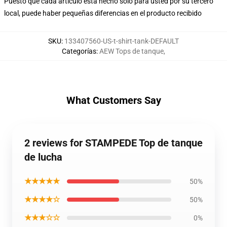
Puesto que cada artículo está hecho sólo para usted por su tercero
local, puede haber pequeñas diferencias en el producto recibido
SKU
:
133407560-US-t-shirt-tank-DEFAULT
Categorías
:
AEW Tops de tanque
,
What Customers Say
2 reviews for STAMPEDE Top de tanque
de lucha
★★★★★
50%
★★★★☆
50%
★★★☆☆
0%