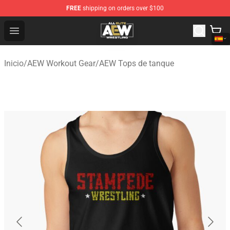
FREE
shipping on orders over $100
Aew Shop ⚡️ Official Aew Merchandise Store
Open menu
Inicio
/
AEW Workout Gear
/
AEW Tops de tanque