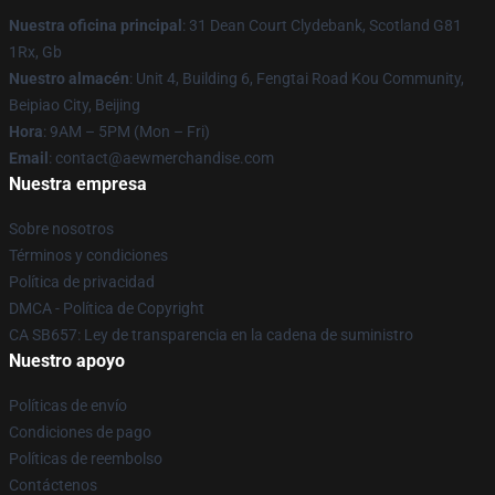
Nuestra oficina principal
: 31 Dean Court Clydebank, Scotland G81
1Rx, Gb
Nuestro almacén
: Unit 4, Building 6, Fengtai Road Kou Community,
Beipiao City, Beijing
Hora
: 9AM – 5PM (Mon – Fri)
Email
:
contact@aewmerchandise.com
Nuestra empresa
Sobre nosotros
Términos y condiciones
Política de privacidad
DMCA - Política de Copyright
CA SB657: Ley de transparencia en la cadena de suministro
Nuestro apoyo
Políticas de envío
Condiciones de pago
Políticas de reembolso
Contáctenos