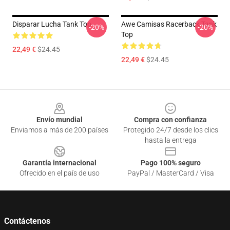
Disparar Lucha Tank Top
Awe Camisas Racerback Tank
-20%
-20%
Top
22,49 €
$24.45
22,49 €
$24.45
Footer
Envío mundial
Compra con confianza
Enviamos a más de 200 países
Protegido 24/7 desde los clics
hasta la entrega
Garantía internacional
Pago 100% seguro
Ofrecido en el país de uso
PayPal / MasterCard / Visa
Contáctenos