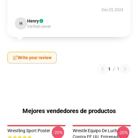
Dec 25, 2024
Henry
H
Verified owner
Write your review
1
/
1
Mejores vendedores de productos
Wrestling Sport Poster
Wrestle Equipo De Lucha
-20%
-20%
Contra EE.UU. Entrenador De