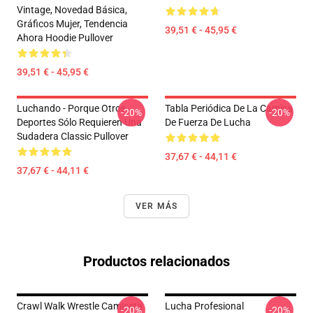
Vintage, Novedad Básica,
Gráficos Mujer, Tendencia
39,51 € - 45,95 €
Ahora Hoodie Pullover
39,51 € - 45,95 €
Luchando - Porque Otros
Tabla Periódica De La Camisa
-20%
-20%
Deportes Sólo Requieren Una
De Fuerza De Lucha
Sudadera Classic Pullover
37,67 € - 44,11 €
37,67 € - 44,11 €
VER MÁS
Productos relacionados
Crawl Walk Wrestle Camiseta
Lucha Profesional
-20%
-20%