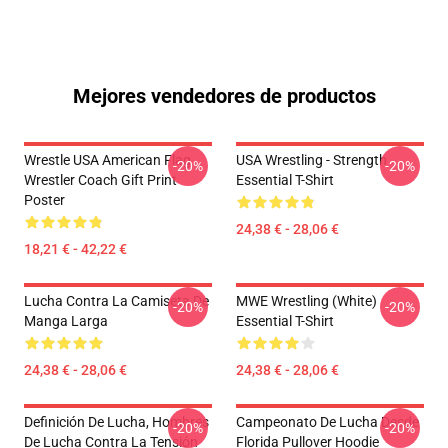
Mejores vendedores de productos
Wrestle USA American Flag
USA Wrestling - Strength
-20%
-20%
Wrestler Coach Gift Print
Essential T-Shirt
Poster
24,38 € - 28,06 €
18,21 € - 42,22 €
Lucha Contra La Camiseta De
MWE Wrestling (White)
-20%
-20%
Manga Larga
Essential T-Shirt
24,38 € - 28,06 €
24,38 € - 28,06 €
Definición De Lucha, Hombres
Campeonato De Lucha Desde
-20%
-20%
De Lucha Contra La Tensión
Florida Pullover Hoodie