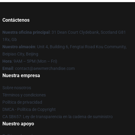
Contáctenos
Nuestra oficina principal
: 31 Dean Court Clydebank, Scotland G81
1Rx, Gb
Nuestro almacén
: Unit 4, Building 6, Fengtai Road Kou Community,
Beipiao City, Beijing
Hora
: 9AM – 5PM (Mon – Fri)
Email
:
contact@aewmerchandise.com
Nuestra empresa
Sobre nosotros
Términos y condiciones
Política de privacidad
DMCA - Política de Copyright
CA SB657: Ley de transparencia en la cadena de suministro
Nuestro apoyo