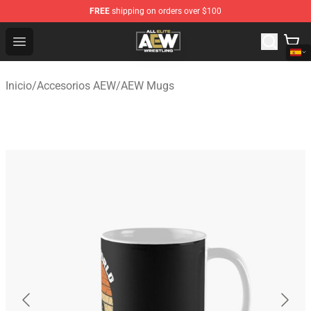
FREE
shipping on orders over $100
Aew Shop ⚡️ Official Aew Merchandise Store
Open menu
Inicio
/
Accesorios AEW
/
AEW Mugs