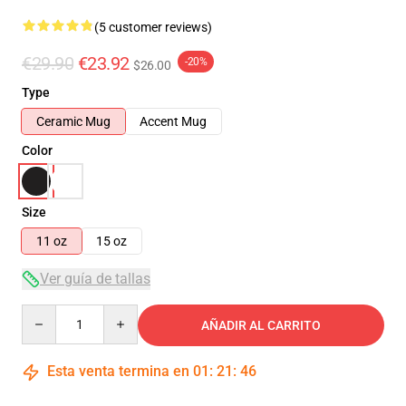
(5 customer reviews)
€29.90
€23.92
-20%
$26.00
Type
Ceramic Mug
Accent Mug
Color
Size
11 oz
15 oz
Ver guía de tallas
Quantity
AÑADIR AL CARRITO
Esta venta termina en
01
:
21
:
46