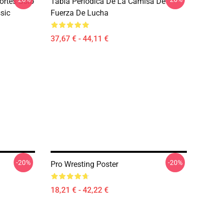
ortes Sólo
Tabla Periódica De La Camisa De
sic
Fuerza De Lucha
37,67 € - 44,11 €
-20%
-20%
Pro Wresting Poster
18,21 € - 42,22 €