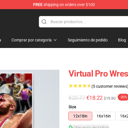
FREE
shipping on orders over $100
a
Comprar por categoría
Seguimiento de pedido
Blog
Virtual Pro Wre
(5 customer reviews
€22.77
€18.22
-20%
$19.80
Size
12x18in
16x16in
16x
Ver guía de tallas