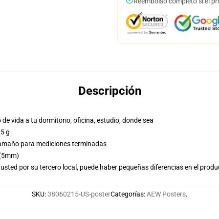
Reembolso completo si el pr
Descripción
de vida a tu dormitorio, oficina, estudio, donde sea
85 g
e tamaño para mediciones terminadas
 (5mm)
usted por su tercero local, puede haber pequeñas diferencias en el produ
SKU
:
38060215-US-poster
Categorías
:
AEW Posters
,