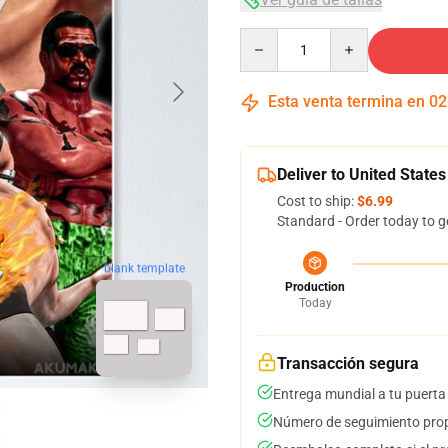
Quantity
Esta venta termina en
02
Deliver to United States
Cost to ship:
$6.99
Standard - Order today to g
blank template
Production
Today
Transacción segura
Entrega mundial a tu puerta
Número de seguimiento prop