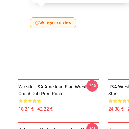
Write your review
-20%
Wrestle USA American Flag Wrestler
USA Wrestl
Coach Gift Print Poster
Shirt
18,21 € - 42,22 €
24,38 € - 
-20%