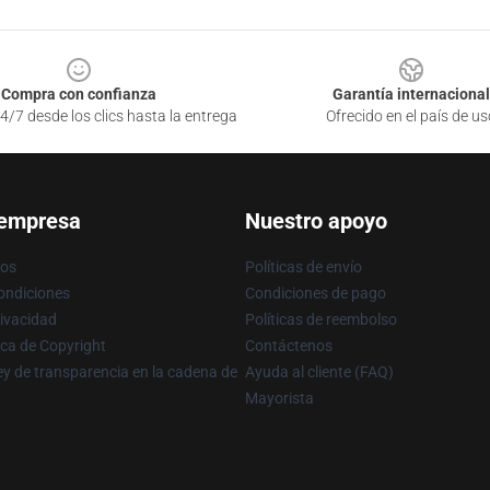
Compra con confianza
Garantía internacional
4/7 desde los clics hasta la entrega
Ofrecido en el país de us
 empresa
Nuestro apoyo
ros
Políticas de envío
ondiciones
Condiciones de pago
rivacidad
Políticas de reembolso
ica de Copyright
Contáctenos
y de transparencia en la cadena de
Ayuda al cliente (FAQ)
Mayorista