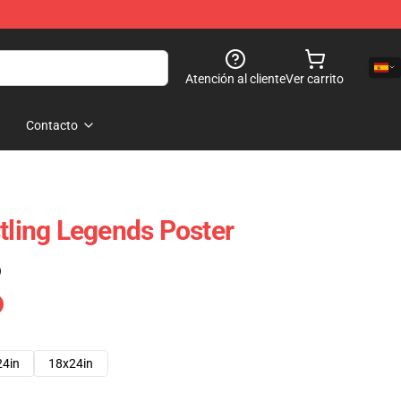
Atención al cliente
Ver carrito
Contacto
stling Legends Poster
)
24in
18x24in