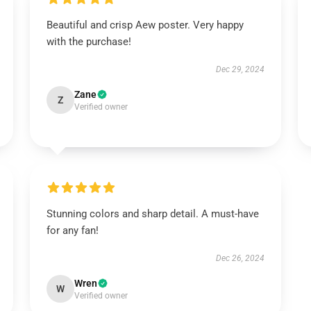
Beautiful and crisp Aew poster. Very happy
with the purchase!
Dec 29, 2024
Zane
Z
Verified owner
Stunning colors and sharp detail. A must-have
for any fan!
Dec 26, 2024
Wren
W
Verified owner