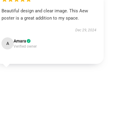
Beautiful design and clear image. This Aew
poster is a great addition to my space.
Dec 29, 2024
Amara
A
Verified owner