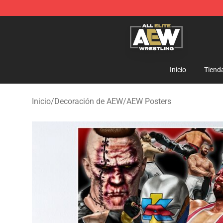
Aew Shop ⚡️ Official Aew Merchandise Store
Inicio
Tiend
Inicio
/
Decoración de AEW
/
AEW Posters