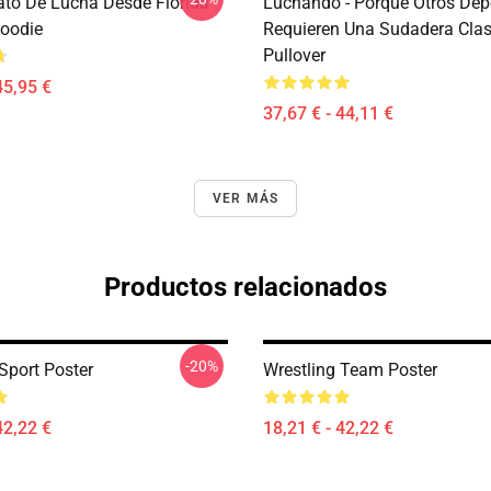
o De Lucha Desde Florida
Luchando - Porque Otros Dep
Hoodie
Requieren Una Sudadera Clas
Pullover
45,95 €
37,67 € - 44,11 €
VER MÁS
Productos relacionados
-20%
Sport Poster
Wrestling Team Poster
42,22 €
18,21 € - 42,22 €