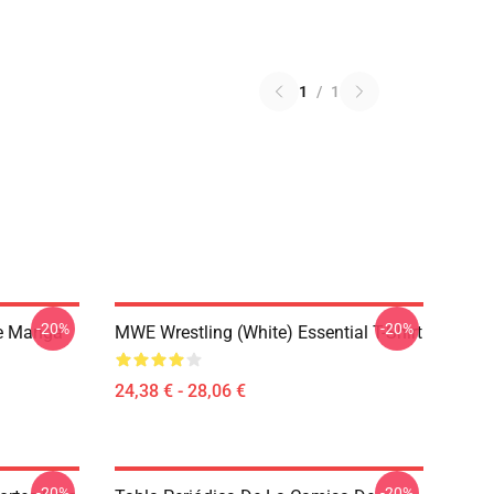
1
/
1
-20%
-20%
De Manga
MWE Wrestling (White) Essential T-Shirt
24,38 € - 28,06 €
-20%
-20%