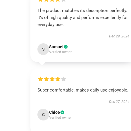
The product matches its description perfectly.
It’s of high quality and performs excellently for
everyday use.
Dec 29, 2024
Samuel
S
Verified owner
Super comfortable, makes daily use enjoyable.
Dec 27, 2024
Chloe
C
Verified owner