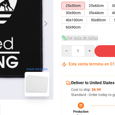
25x30cm
25x60cm
3
30x90cm
35x44cm
4
40x100cm
50x80cm
60x90cm
Ver guía de tallas
Quantity
Esta venta termina en
01
blank template
Deliver to United States
Cost to ship:
$6.99
Standard - Order today to g
Production