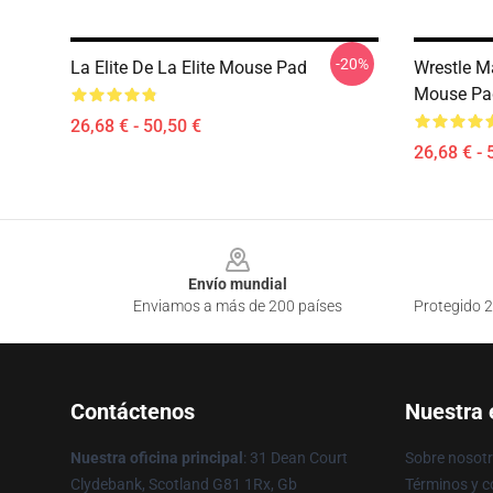
-20%
La Elite De La Elite Mouse Pad
Wrestle Ma
Mouse Pa
26,68 € - 50,50 €
26,68 € - 
Footer
Envío mundial
Enviamos a más de 200 países
Protegido 2
Contáctenos
Nuestra
Nuestra oficina principal
: 31 Dean Court
Sobre nosot
Clydebank, Scotland G81 1Rx, Gb
Términos y c