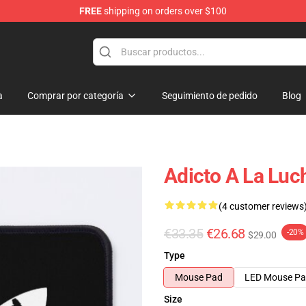
FREE
shipping on orders over $100
a
Comprar por categoría
Seguimiento de pedido
Blog
Adicto A La Lu
(4 customer reviews
€33.35
€26.68
-20%
$29.00
Type
Mouse Pad
LED Mouse P
Size