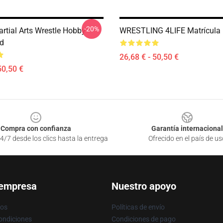
-20%
rtial Arts Wrestle Hobby
WRESTLING 4LIFE Matrícula
d
26,68 € - 50,50 €
50,50 €
Compra con confianza
Garantía internacional
4/7 desde los clics hasta la entrega
Ofrecido en el país de us
 empresa
Nuestro apoyo
ros
Políticas de envío
ondiciones
Condiciones de pago