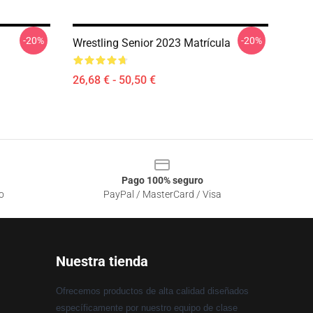
-20%
-20%
Wrestling Senior 2023 Matrícula
26,68 € - 50,50 €
Pago 100% seguro
o
PayPal / MasterCard / Visa
Nuestra tienda
Ofrecemos productos de alta calidad diseñados
específicamente por nuestro equipo de clase