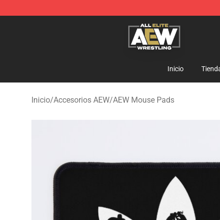
Aew Shop ⚡️ Official Aew Merchandise Store
Inicio
Tiend
Inicio
/
Accesorios AEW
/
AEW Mouse Pads