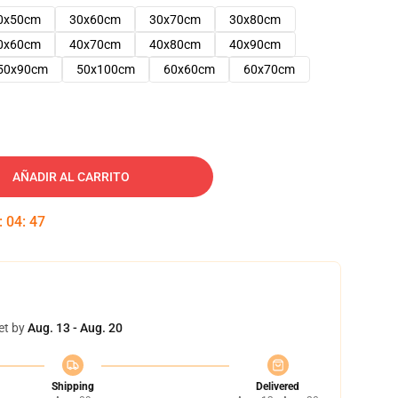
0x50cm
30x60cm
30x70cm
30x80cm
0x60cm
40x70cm
40x80cm
40x90cm
50x90cm
50x100cm
60x60cm
60x70cm
AÑADIR AL CARRITO
:
04
:
46
et by
Aug. 13 - Aug. 20
Shipping
Delivered