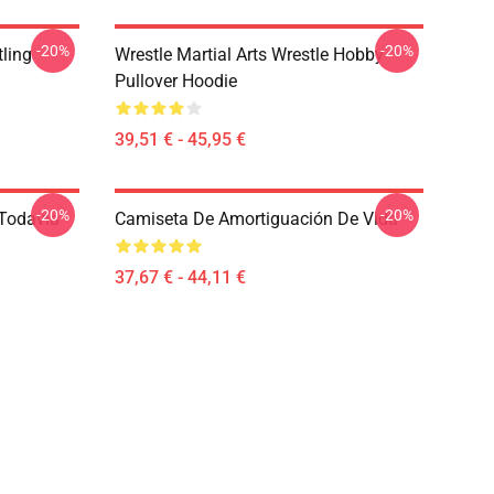
-20%
-20%
ling
Wrestle Martial Arts Wrestle Hobby
Pullover Hoodie
39,51 € - 45,95 €
-20%
-20%
 Todavía
Camiseta De Amortiguación De Vida
37,67 € - 44,11 €