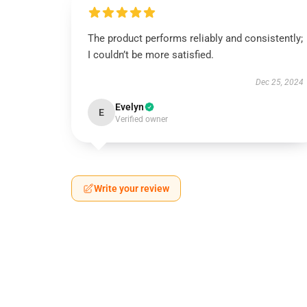
The product performs reliably and consistently;
I couldn’t be more satisfied.
Dec 25, 2024
Evelyn
E
Verified owner
Write your review