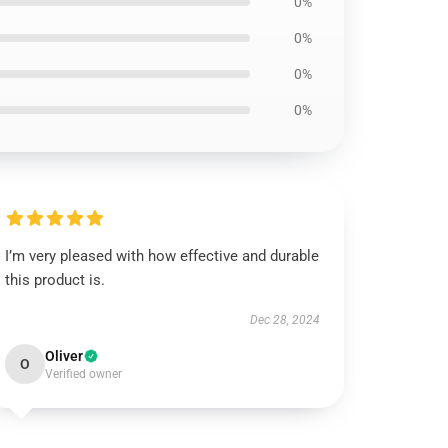
0%
0%
0%
0%
I’m very pleased with how effective and durable
this product is.
Dec 28, 2024
Oliver
O
Verified owner