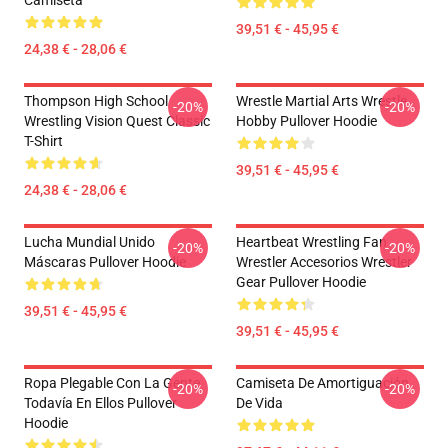
Camiseta
39,51 € - 45,95 €
24,38 € - 28,06 €
Thompson High School
Wrestle Martial Arts Wrestle
-20%
-20%
Wrestling Vision Quest Classic
Hobby Pullover Hoodie
T-Shirt
39,51 € - 45,95 €
24,38 € - 28,06 €
Lucha Mundial Unido
Heartbeat Wrestling Fan
-20%
-20%
Máscaras Pullover Hoodie
Wrestler Accesorios Wrestler
Gear Pullover Hoodie
39,51 € - 45,95 €
39,51 € - 45,95 €
Ropa Plegable Con La Gente
Camiseta De Amortiguación
-20%
-20%
Todavía En Ellos Pullover
De Vida
Hoodie