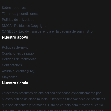
Sobre nosotros
Términos y condiciones
Política de privacidad
DMCA - Política de Copyright
CA SB657: Ley de transparencia en la cadena de suministro
Nuestro apoyo
Políticas de envío
Condiciones de pago
Políticas de reembolso
Contáctenos
Ayuda al cliente (FAQ)
Mayorista
Nuestra tienda
Ofrecemos productos de alta calidad diseñados específicamente por
nuestro equipo de clase mundial. Ofrecemos una variedad de productos
que son elegantes y hermosos. Esto no es sólo para mostrar su estilo
individual, sino también para que usted comparta su individualidad con