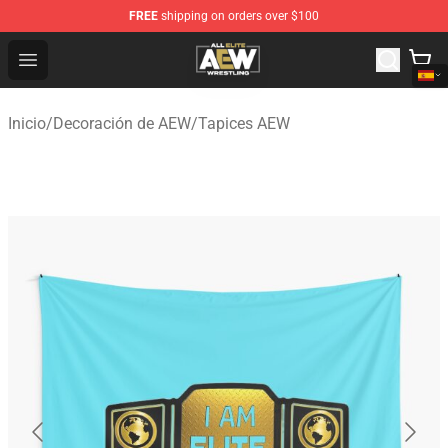
FREE
shipping on orders over $100
Aew Shop ⚡️ Official Aew Merchandise Store
Open menu
Inicio
/
Decoración de AEW
/
Tapices AEW