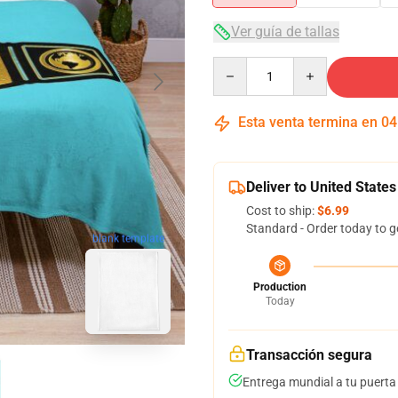
Ver guía de tallas
Quantity
Esta venta termina en
04
Deliver to United States
Cost to ship:
$6.99
Standard - Order today to g
blank template
Production
Today
Transacción segura
Entrega mundial a tu puerta