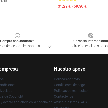
4.45
31,28 € - 59,80 €
Compra con confianza
Garantía internacional
4/7 desde los clics hasta la entrega
Ofrecido en el país de us
 empresa
Nuestro apoyo
ros
Políticas de envío
ondiciones
Condiciones de pago
rivacidad
Políticas de reembolso
ica de Copyright
Contáctenos
y de transparencia en la cadena de
Ayuda al cliente (FAQ)