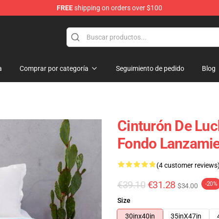
FREE
shipping on orders over $100
a
Comprar por categoría
Seguimiento de pedido
Blog
Cinturón De Luch
Fondo Lanzamie
(4 customer reviews
€39.10
€31.28
-20%
$34.00
Size
30inx40in
35inX47in