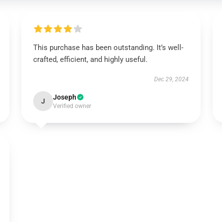
This purchase has been outstanding. It’s well-
crafted, efficient, and highly useful.
Dec 29, 2024
Joseph
J
Verified owner