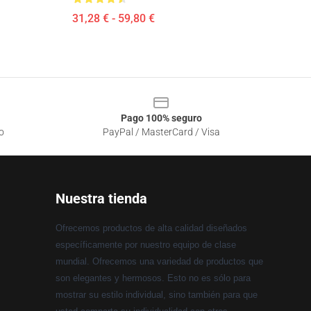
31,28 € - 59,80 €
Pago 100% seguro
o
PayPal / MasterCard / Visa
Nuestra tienda
Ofrecemos productos de alta calidad diseñados
específicamente por nuestro equipo de clase
mundial. Ofrecemos una variedad de productos que
son elegantes y hermosos. Esto no es sólo para
mostrar su estilo individual, sino también para que