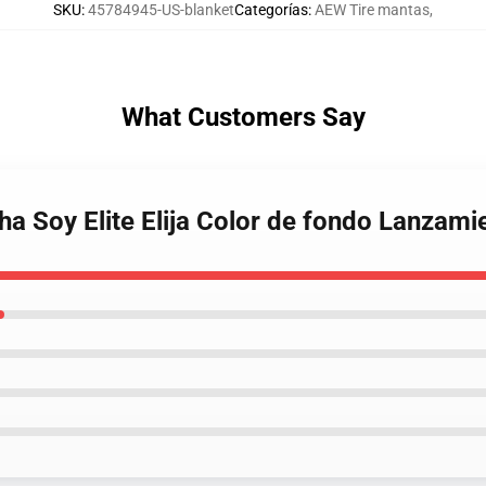
SKU
:
45784945-US-blanket
Categorías
:
AEW Tire mantas
,
What Customers Say
cha Soy Elite Elija Color de fondo Lanzam