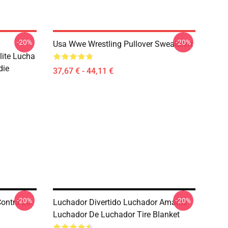
-20%
-20%
Usa Wwe Wrestling Pullover Sweatshirt
lite Lucha
die
37,67 € - 44,11 €
-20%
-20%
ontra La
Luchador Divertido Luchador Amante
Luchador De Luchador Tire Blanket