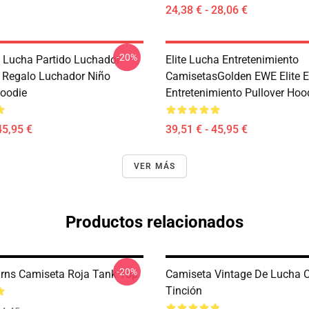
24,38 € - 28,06 €
-20%
 Lucha Partido Luchador
Elite Lucha Entretenimiento
e Regalo Luchador Niño
CamisetasGolden EWE Elite E
Hoodie
Entretenimiento Pullover Hoo
45,95 €
39,51 € - 45,95 €
VER MÁS
Productos relacionados
-20%
rns Camiseta Roja Tank Top
Camiseta Vintage De Lucha C
Tinción