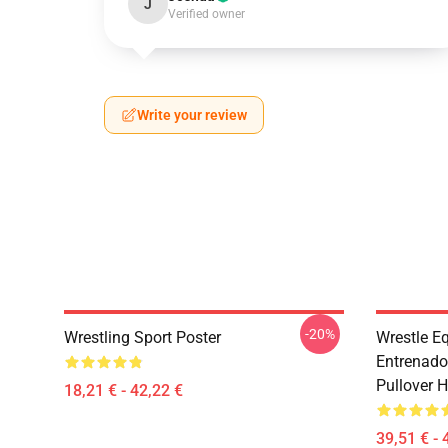
J
Verified owner
Write your review
-20%
Wrestling Sport Poster
Wrestle E
Entrenado
Pullover 
18,21 € - 42,22 €
39,51 € - 