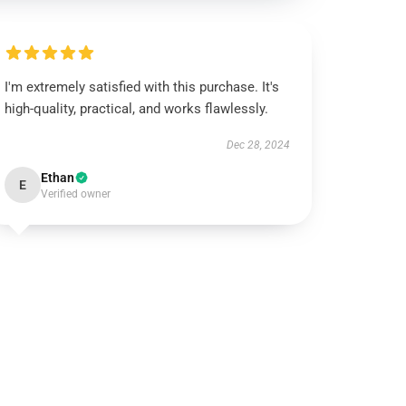
I'm extremely satisfied with this purchase. It's
high-quality, practical, and works flawlessly.
Dec 28, 2024
Ethan
E
Verified owner