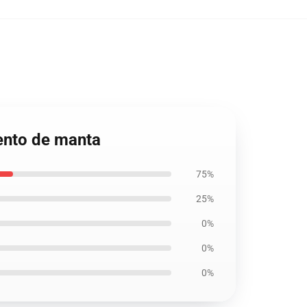
iento de manta
75%
25%
0%
0%
0%