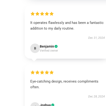
It operates flawlessly and has been a fantastic
addition to my daily routine.
Dec 31, 2024
Benjamin
B
Verified owner
Eye-catching design, receives compliments
often.
Dec 28, 2024
Joshua