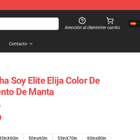
Atención al cliente
Ver carrito
Contacto
a Soy Elite Elija Color De
nto De Manta
)
45inX60in
50inx60in
53inX70in
60inx80in