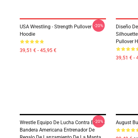
-20%
USA Wrestling - Strength Pullover
Diseño De
Hoodie
Silhouett
Pullover 
39,51 € - 45,95 €
39,51 € - 
-20%
Wrestle Equipo De Lucha Contra EE.UU.
August Bu
Bandera Americana Entrenador De
Regalo De Lanzamiento De La Manta