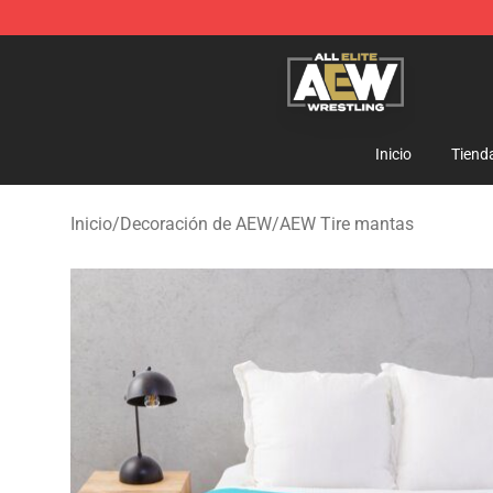
Aew Shop ⚡️ Official Aew Merchandise Store
Inicio
Tiend
Inicio
/
Decoración de AEW
/
AEW Tire mantas