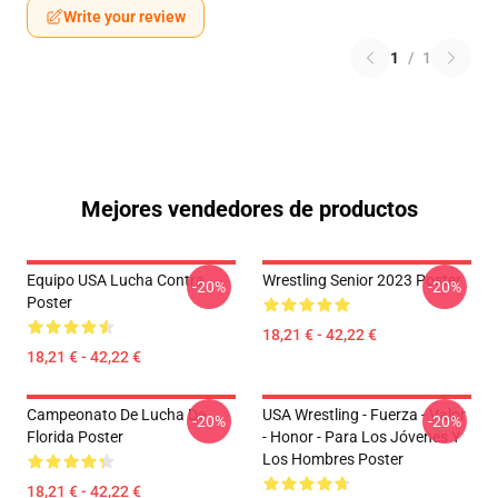
Write your review
1
/
1
Mejores vendedores de productos
Equipo USA Lucha Contra
Wrestling Senior 2023 Poster
-20%
-20%
Poster
18,21 € - 42,22 €
18,21 € - 42,22 €
Campeonato De Lucha De
USA Wrestling - Fuerza - Valor
-20%
-20%
Florida Poster
- Honor - Para Los Jóvenes Y
Los Hombres Poster
18,21 € - 42,22 €