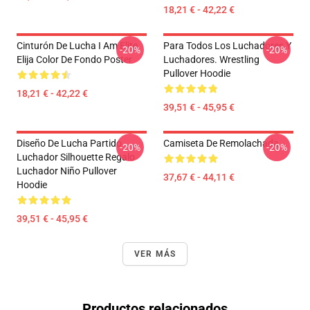
18,21 € - 42,22 €
Cinturón De Lucha I Am Elite
Para Todos Los Luchadores Y
-20%
-20%
Elija Color De Fondo Poster
Luchadores. Wrestling
Pullover Hoodie
18,21 € - 42,22 €
39,51 € - 45,95 €
Diseño De Lucha Partido
Camiseta De Remolachada
-20%
-20%
Luchador Silhouette Regalo
Luchador Niño Pullover
37,67 € - 44,11 €
Hoodie
39,51 € - 45,95 €
VER MÁS
Productos relacionados