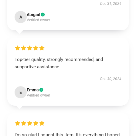
Dec 31, 2024
Abigail
A
Verified owner
Top-tier quality, strongly recommended, and
supportive assistance.
Dec 30, 2024
Emma
E
Verified owner
I’m so glad I bought this item. It’s everything I hoped