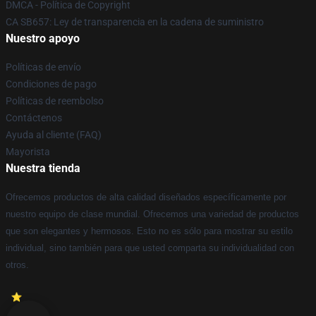
DMCA - Política de Copyright
CA SB657: Ley de transparencia en la cadena de suministro
Nuestro apoyo
Políticas de envío
Condiciones de pago
Políticas de reembolso
Contáctenos
Ayuda al cliente (FAQ)
Mayorista
Nuestra tienda
Ofrecemos productos de alta calidad diseñados específicamente por
nuestro equipo de clase mundial. Ofrecemos una variedad de productos
que son elegantes y hermosos. Esto no es sólo para mostrar su estilo
individual, sino también para que usted comparta su individualidad con
otros.