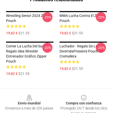
Wrestling Senior 2024 Zipper
MWA Lucha Contra El Zipper
-20%
-20%
Pouch
Pouch
19,82 €
$21.55
19,82 €
$21.55
Comer La Lucha Del Sueño
Luchador - Regalo De Lucha
-20%
-20%
Regalo Idea Wrestler
DivertidaPresente Pouch De
Entrenador Gráfico Zipper
Cremallera
Pouch
19,82 €
$21.55
19,82 €
$21.55
Footer
Envío mundial
Compra con confianza
Enviamos a más de 200 países
Protegido 24/7 desde los clics