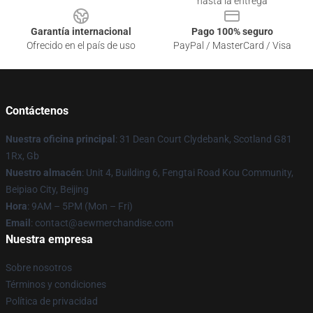
hasta la entrega
Garantía internacional
Pago 100% seguro
Ofrecido en el país de uso
PayPal / MasterCard / Visa
Contáctenos
Nuestra oficina principal
: 31 Dean Court Clydebank, Scotland G81
1Rx, Gb
Nuestro almacén
: Unit 4, Building 6, Fengtai Road Kou Community,
Beipiao City, Beijing
Hora
: 9AM – 5PM (Mon – Fri)
Email
:
contact@aewmerchandise.com
Nuestra empresa
Sobre nosotros
Términos y condiciones
Política de privacidad