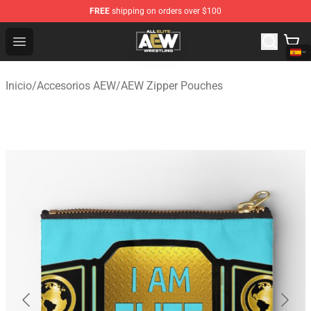
FREE
shipping on orders over $100
Aew Shop ⚡️ Official Aew Merchandise Store
Open menu
Inicio
/
Accesorios AEW
/
AEW Zipper Pouches