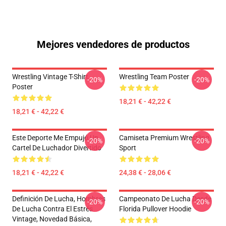
Mejores vendedores de productos
Wrestling Vintage T-Shirt
Wrestling Team Poster
-20%
-20%
Poster
18,21 € - 42,22 €
18,21 € - 42,22 €
Este Deporte Me Empujó Un
Camiseta Premium Wrestling
-20%
-20%
Cartel De Luchador Divertido
Sport
18,21 € - 42,22 €
24,38 € - 28,06 €
Definición De Lucha, Hombres
Campeonato De Lucha Desde
-20%
-20%
De Lucha Contra El Estrés
Florida Pullover Hoodie
Vintage, Novedad Básica,