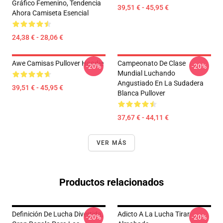
Gráfico Femenino, Tendencia
39,51 € - 45,95 €
Ahora Camiseta Esencial
24,38 € - 28,06 €
Awe Camisas Pullover Hoodie
Campeonato De Clase
-20%
-20%
Mundial Luchando
Angustiado En La Sudadera
39,51 € - 45,95 €
Blanca Pullover
37,67 € - 44,11 €
VER MÁS
Productos relacionados
Definición De Lucha Divertida,
Adicto A La Lucha Tirar
-20%
-20%