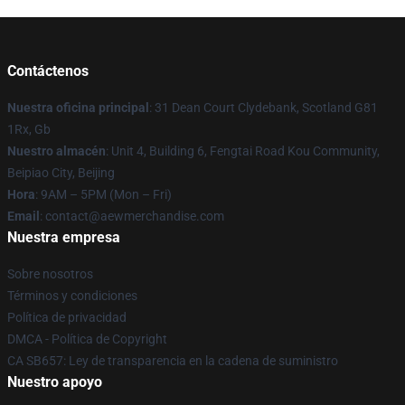
Contáctenos
Nuestra oficina principal
: 31 Dean Court Clydebank, Scotland G81
1Rx, Gb
Nuestro almacén
: Unit 4, Building 6, Fengtai Road Kou Community,
Beipiao City, Beijing
Hora
: 9AM – 5PM (Mon – Fri)
Email
:
contact@aewmerchandise.com
Nuestra empresa
Sobre nosotros
Términos y condiciones
Política de privacidad
DMCA - Política de Copyright
CA SB657: Ley de transparencia en la cadena de suministro
Nuestro apoyo