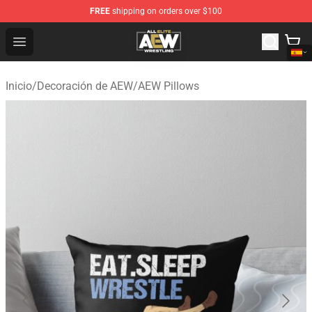
FREE
shipping on orders over $100
Aew Shop ⚡️ Official Aew Merchandise Store
Open menu
Inicio
/
Decoración de AEW
/
AEW Pillows