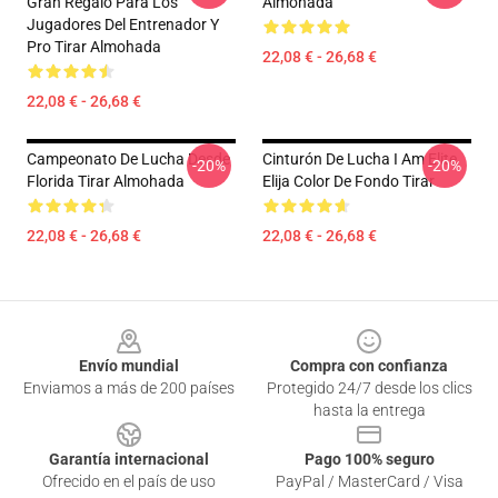
Gran Regalo Para Los
Almohada
Jugadores Del Entrenador Y
Pro Tirar Almohada
22,08 € - 26,68 €
22,08 € - 26,68 €
Campeonato De Lucha Desde
Cinturón De Lucha I Am Elite
-20%
-20%
Florida Tirar Almohada
Elija Color De Fondo Tirar
22,08 € - 26,68 €
22,08 € - 26,68 €
Footer
Envío mundial
Compra con confianza
Enviamos a más de 200 países
Protegido 24/7 desde los clics
hasta la entrega
Garantía internacional
Pago 100% seguro
Ofrecido en el país de uso
PayPal / MasterCard / Visa