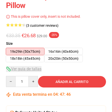
Pillow
This is pillow cover only, insert is not included.
(3 customer reviews)
€33.35
€26.68
-20%
$29.00
Size
19x29in (50x75cm)
16x16in (40x40cm)
18x18in (45x45cm)
20x20in (50x50cm)
Ver guía de tallas
Quantity
AÑADIR AL CARRITO
Esta venta termina en
04
:
47
:
46