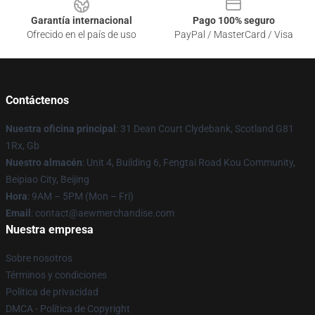
Garantía internacional
Pago 100% seguro
Ofrecido en el país de uso
PayPal / MasterCard / Visa
Contáctenos
Nuestra oficina principal
: 31 Dean Court Clydebank, Scotland G81
1Rx, Gb
Nuestro almacén
: Unit 4, Building 6, Fengtai Road Kou Community,
Beipiao City, Beijing
Hora
: 9AM – 5PM (Mon – Fri)
Email
:
contact@aewmerchandise.com
Nuestra empresa
Sobre nosotros
Términos y condiciones
Política de privacidad
DMCA - Política de Copyright