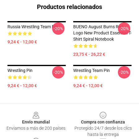
Productos relacionados
Russia Wrestling Team Pin
BUENO August Burns Red
-20%
-20%
Logo New Product Essential T-
Shirt Spiral Notebook
9,24 € - 12,00 €
23,75 € - 26,22 €
Wrestling Pin
Wrestling Team Pin
-20%
-20%
9,24 € - 12,00 €
9,24 € - 12,00 €
Footer
Envío mundial
Compra con confianza
Enviamos a más de 200 países
Protegido 24/7 desde los clics
hasta la entrega