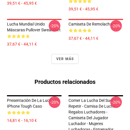
39,51 € - 45,95 €
39,51 € - 45,95 €
Lucha Mundial Unido
Camiseta De Remolachada
-20%
-20%
Máscaras Pullover Sweatshirt
37,67 € - 44,11 €
37,67 € - 44,11 €
VER MÁS
Productos relacionados
Presentación De La Lucha De
Comer La Lucha Del Sueño
-20%
-20%
IPhone Tough Caso
Repetir - Camisa De Lucha -
Regalos Luchadores -
Camiseta Del Jugador
14,81 € - 16,10 €
Luchador - Mujeres
Luchadoras - Entrenador