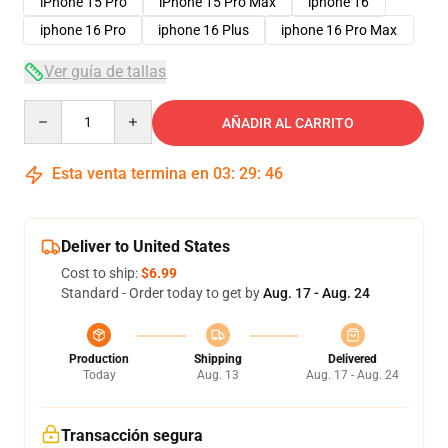
iPhone 15 Pro
iPhone 15 Pro Max
iphone 16
iphone 16 Pro
iphone 16 Plus
iphone 16 Pro Max
Ver guía de tallas
Quantity
AÑADIR AL CARRITO
Esta venta termina en
03
:
29
:
46
Deliver to United States
Cost to ship:
$6.99
Standard - Order today to get by
Aug. 17 - Aug. 24
Production
Shipping
Delivered
Today
Aug. 13
Aug. 17 - Aug. 24
Transacción segura