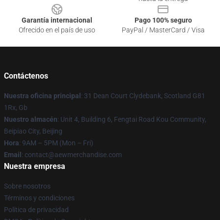
Garantía internacional
Pago 100% seguro
Ofrecido en el país de uso
PayPal / MasterCard / Visa
Contáctenos
Nuestra oficina principal
: 31 Dean Court Clydebank, Scotland G81
1Rx, Gb
Nuestro almacén
: Unit 4, Building 6, Fengtai Road Kou Community,
Beipiao City, Beijing
Hora
: 9AM – 5PM (Mon – Fri)
Email
:
contact@aewmerchandise.com
Nuestra empresa
Sobre nosotros
Términos y condiciones
Política de privacidad