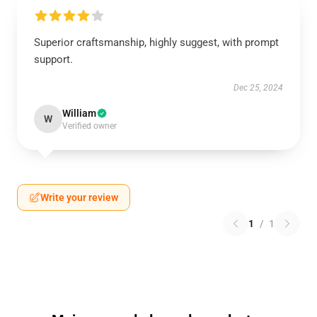
Superior craftsmanship, highly suggest, with prompt
support.
Dec 25, 2024
William
W
Verified owner
Write your review
1
/
1