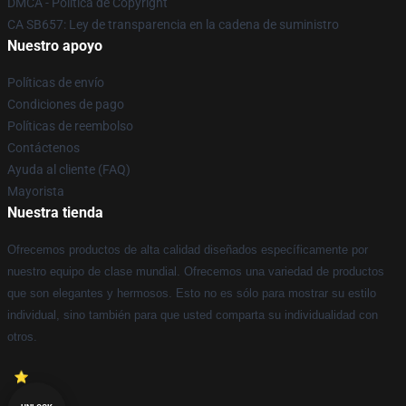
DMCA - Política de Copyright
CA SB657: Ley de transparencia en la cadena de suministro
Nuestro apoyo
Políticas de envío
Condiciones de pago
Políticas de reembolso
Contáctenos
Ayuda al cliente (FAQ)
Mayorista
Nuestra tienda
Ofrecemos productos de alta calidad diseñados específicamente por
nuestro equipo de clase mundial. Ofrecemos una variedad de productos
que son elegantes y hermosos. Esto no es sólo para mostrar su estilo
individual, sino también para que usted comparta su individualidad con
otros.