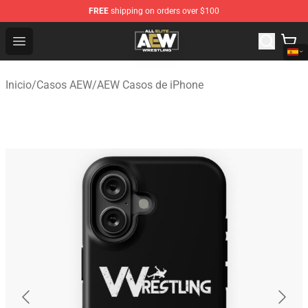
FREE
shipping on orders over $100
Aew Shop ⚡️ Official Aew Merchandise Store
Open menu
Inicio
/
Casos AEW
/
AEW Casos de iPhone