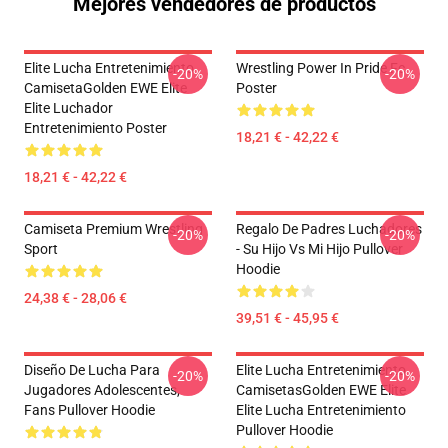
Mejores vendedores de productos
Elite Lucha Entretenimiento
Wrestling Power In Pride Fc
-20%
-20%
CamisetaGolden EWE Elite
Poster
Elite Luchador
Entretenimiento Poster
18,21 € - 42,22 €
18,21 € - 42,22 €
Camiseta Premium Wrestling
Regalo De Padres Luchadores
-20%
-20%
Sport
- Su Hijo Vs Mi Hijo Pullover
Hoodie
24,38 € - 28,06 €
39,51 € - 45,95 €
Diseño De Lucha Para
Elite Lucha Entretenimiento
-20%
-20%
Jugadores Adolescentes,
CamisetasGolden EWE Elite
Fans Pullover Hoodie
Elite Lucha Entretenimiento
Pullover Hoodie