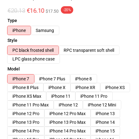
€20.13
€16.10
-20%
$17.50
Type
iPhone
Samsung
Style
PC black frosted shell
RPC transparent soft shell
LPC glass phone case
Model
iPhone 7
iPhone 7 Plus
iPhone 8
iPhone 8 Plus
iPhone X
iPhone XR
iPhone XS
iPhone XS Max
iPhone 11
iPhone 11 Pro
iPhone 11 Pro Max
iPhone 12
iPhone 12 Mini
iPhone 12 Pro
iPhone 12 Pro Max
iPhone 13
iPhone 13 Pro
iPhone 13 Pro Max
iPhone 14
iPhone 14 Pro
iPhone 14 Pro Max
iPhone 15