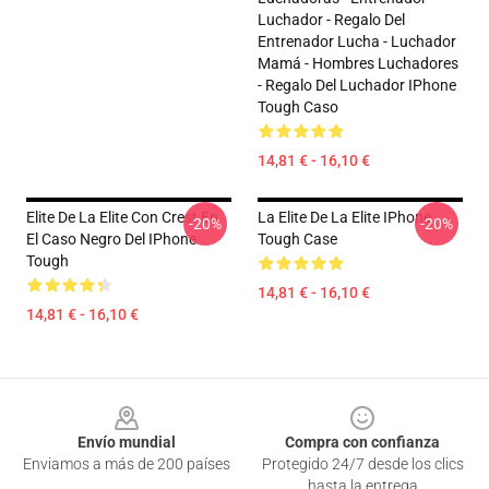
Luchador - Regalo Del
Entrenador Lucha - Luchador
Mamá - Hombres Luchadores
- Regalo Del Luchador IPhone
Tough Caso
14,81 € - 16,10 €
Elite De La Elite Con Crest En
La Elite De La Elite IPhone
-20%
-20%
El Caso Negro Del IPhone
Tough Case
Tough
14,81 € - 16,10 €
14,81 € - 16,10 €
Footer
Envío mundial
Compra con confianza
Enviamos a más de 200 países
Protegido 24/7 desde los clics
hasta la entrega