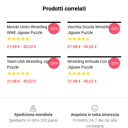
Prodotti correlati
Mondo Unito Wrestling 2021
Vecchia Scuola Wrestling
-20%
-20%
WWE Jigsaw Puzzle
Jigsaw Puzzle
21,98 € - 40,02 €
21,98 € - 40,02 €
Team USA Wrestling Jigsaw
Wrestling Attitude Con Logo
-20%
-20%
Puzzle
Jigsaw Puzzle
21,98 € - 40,02 €
21,98 € - 40,02 €
Footer
Spedizione mondiale
Acquista in tutta sicurezza
Spediamo in oltre 200 paesi
Protetto 24/7 dai clic alla
consegna