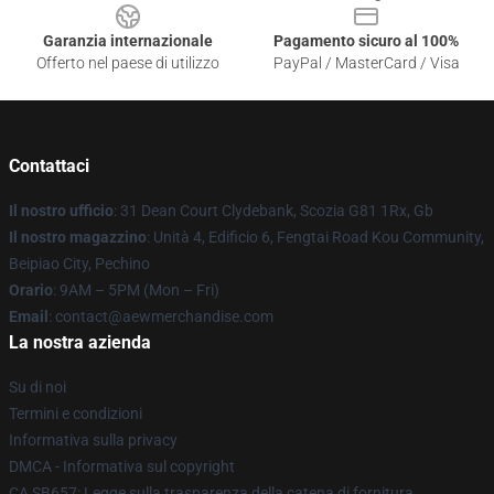
Garanzia internazionale
Pagamento sicuro al 100%
Offerto nel paese di utilizzo
PayPal / MasterCard / Visa
Contattaci
Il nostro ufficio
: 31 Dean Court Clydebank, Scozia G81 1Rx, Gb
Il nostro magazzino
: Unità 4, Edificio 6, Fengtai Road Kou Community,
Beipiao City, Pechino
Orario
: 9AM – 5PM (Mon – Fri)
Email
:
contact@aewmerchandise.com
La nostra azienda
Su di noi
Termini e condizioni
Informativa sulla privacy
DMCA - Informativa sul copyright
CA SB657: Legge sulla trasparenza della catena di fornitura