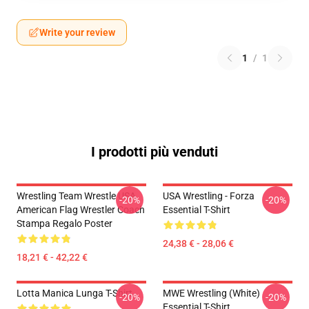
Write your review
1
/
1
I prodotti più venduti
Wrestling Team Wrestle USA
USA Wrestling - Forza
-20%
-20%
American Flag Wrestler Coach
Essential T-Shirt
Stampa Regalo Poster
24,38 € - 28,06 €
18,21 € - 42,22 €
Lotta Manica Lunga T-Shirt
MWE Wrestling (White)
-20%
-20%
Essential T-Shirt