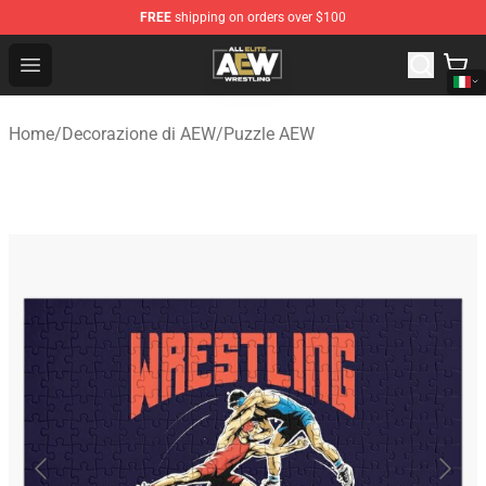
FREE
shipping on orders over $100
Aew Shop ⚡️ Official Aew Merchandise Store
Open menu
Home
/
Decorazione di AEW
/
Puzzle AEW