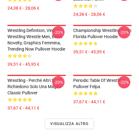
24,38 € - 28,06 €
24,38 € - 28,06 €
Wrestling Definition, Vintage
Championship Wrestling From
-20%
-20%
Wrestling Wrestle Men, Basic
Florida Pullover Hoodie
Novelty, Graphics Femmina,
Trending Now Pullover Hoodie
39,51 € - 45,95 €
39,51 € - 45,95 €
Wrestling - Perché Altri Sport
Periodic Table Of Wrestling
-20%
-20%
Richiedono Solo Una Maglia
Pullover Felpa
Classic Pullover
37,67 € - 44,11 €
37,67 € - 44,11 €
VISUALIZZA ALTRO